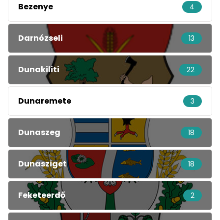
Bezenye
4
Darnózseli
13
Dunakiliti
22
Dunaremete
3
Dunaszeg
18
Dunasziget
18
Feketeerdő
2