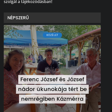
szolgál a tájékozódásban!
NÉPSZERŰ
KÖZÉLET
Ferenc József és József
nádor ükunokája tért be
nemrégiben Kázmérra