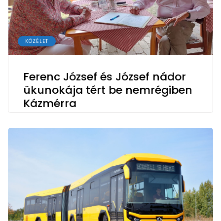
KÖZÉLET
Ferenc József és József nádor
ükunokája tért be nemrégiben
Kázmérra