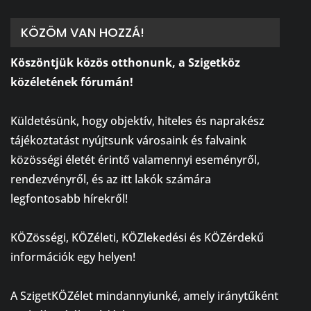
KÖZÖM VAN HOZZÁ!
Köszöntjük közös otthonunk, a Szigetköz
közéletének fórumán!
⠀
Küldetésünk, hogy objektív, hiteles és naprakész
tájékoztatást nyújtsunk városaink és falvaink
közösségi életét érintő valamennyi eseményről,
rendezvényről, és az itt lakók számára
legfontosabb hírekről!
⠀
KÖZösségi, KÖZéleti, KÖZlekedési és KÖZérdekű
információk egy helyen!
⠀
A SzigetKÖZélet mindannyiunké, amely iránytűként