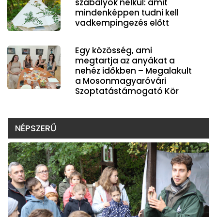
szabályok nélkül: amit
mindenképpen tudni kell
vadkempingezés előtt
Egy közösség, ami
megtartja az anyákat a
nehéz időkben – Megalakult
a Mosonmagyaróvári
Szoptatástámogató Kör
NÉPSZERŰ