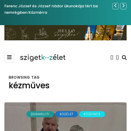
Ferenc József és József nádor ükunokája tért be
Év végétől 
nemrégiben Kázmérra
BROWSING TAG
kézműves
DUNAKILITI
KÖZÉLET
KÖZKINCS