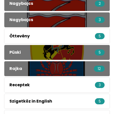
Nagybajcs
2
Nagybajcs
3
Öttevény
5
Püski
5
Rajka
12
Receptek
3
Szigetköz in English
5