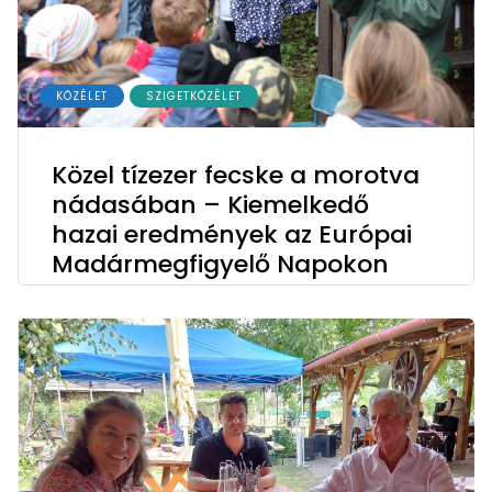
KÖZÉLET
SZIGETKÖZÉLET
Közel tízezer fecske a morotva
nádasában – Kiemelkedő
hazai eredmények az Európai
Madármegfigyelő Napokon