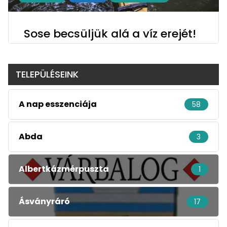
Sose becsüljük alá a víz erejét!
TELEPÜLÉSEINK
A nap esszenciája
58
Abda
3
Albertkázmérpuszta
1
Ásványráró
17