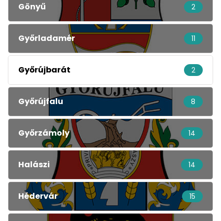
Gönyű
2
Győrladamér
11
Győrújbarát
2
Győrújfalu
8
Győrzámoly
14
Halászi
14
Hédervár
15