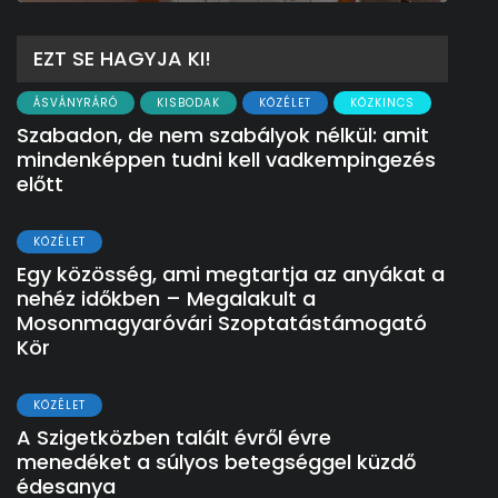
EZT SE HAGYJA KI!
ÁSVÁNYRÁRÓ
KISBODAK
KÖZÉLET
KÖZKINCS
Szabadon, de nem szabályok nélkül: amit
mindenképpen tudni kell vadkempingezés
előtt
KÖZÉLET
Egy közösség, ami megtartja az anyákat a
nehéz időkben – Megalakult a
Mosonmagyaróvári Szoptatástámogató
Kör
KÖZÉLET
A Szigetközben talált évről évre
menedéket a súlyos betegséggel küzdő
édesanya