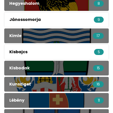
Hegyeshalom
8
Jánossomorja
9
Kimle
17
Kisbajcs
5
Kisbodak
15
Kunsziget
16
Lébény
11