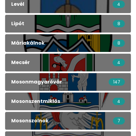
Levél
4
Lipót
8
Máriakálnok
8
Mecsér
4
Mosonmagyaróvár
147
Mosonszentmiklós
4
Mosonszolnok
7