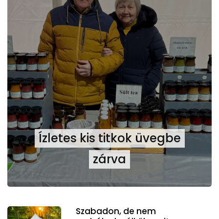
Ízletes kis titkok üvegbe
zárva
Szabadon, de nem