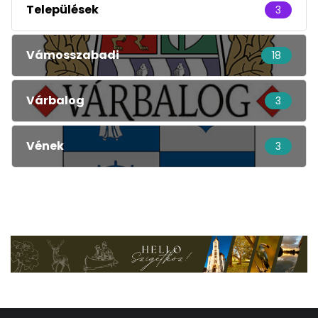
Települések
3
Vámosszabadi
18
Várbalog
3
Vének
3