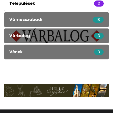
Települések
3
Vámosszabadi
18
Várbalog
3
Vének
3