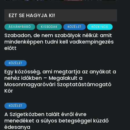
EZT SE HAGYJA KI!
ÁSVÁNYRÁRÓ
KISBODAK
KÖZÉLET
KÖZKINCS
Szabadon, de nem szabályok nélkül: amit
mindenképpen tudni kell vadkempingezés
előtt
KÖZÉLET
Egy közösség, ami megtartja az anyákat a
nehéz időkben – Megalakult a
Mosonmagyaróvári Szoptatástámogató
Kör
KÖZÉLET
A Szigetközben talált évről évre
menedéket a súlyos betegséggel küzdő
édesanya