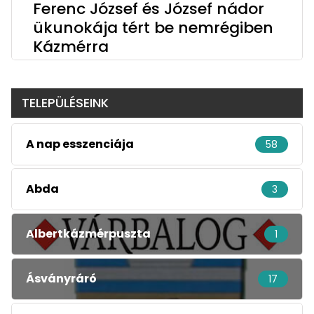
Ferenc József és József nádor
ükunokája tért be nemrégiben
Kázmérra
TELEPÜLÉSEINK
A nap esszenciája
58
Abda
3
Albertkázmérpuszta
1
Ásványráró
17