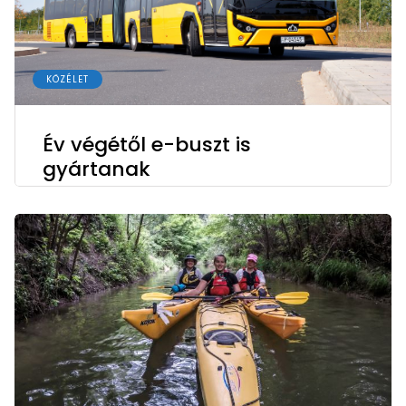
KÖZÉLET
Év végétől e-buszt is
gyártanak