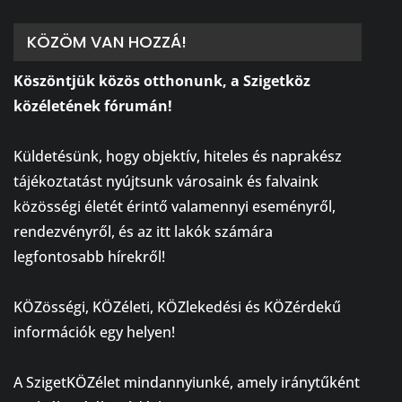
KÖZÖM VAN HOZZÁ!
Köszöntjük közös otthonunk, a Szigetköz
közéletének fórumán!
⠀
Küldetésünk, hogy objektív, hiteles és naprakész
tájékoztatást nyújtsunk városaink és falvaink
közösségi életét érintő valamennyi eseményről,
rendezvényről, és az itt lakók számára
legfontosabb hírekről!
⠀
KÖZösségi, KÖZéleti, KÖZlekedési és KÖZérdekű
információk egy helyen!
⠀
A SzigetKÖZélet mindannyiunké, amely iránytűként