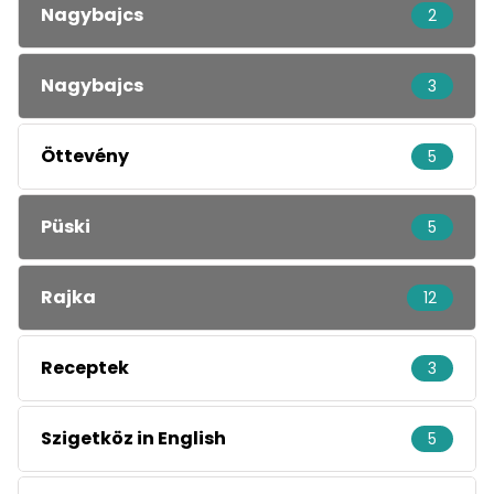
Nagybajcs
2
Nagybajcs
3
Öttevény
5
Püski
5
Rajka
12
Receptek
3
Szigetköz in English
5