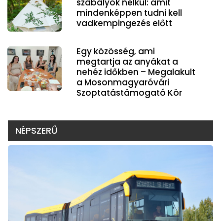
szabályok nélkül: amit
mindenképpen tudni kell
vadkempingezés előtt
Egy közösség, ami
megtartja az anyákat a
nehéz időkben – Megalakult
a Mosonmagyaróvári
Szoptatástámogató Kör
NÉPSZERŰ