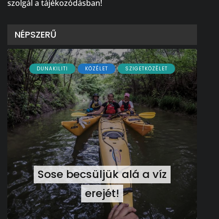
szolgál a tájékozódásban!
NÉPSZERŰ
DUNAKILITI
KÖZÉLET
SZIGETKÖZÉLET
Sose becsüljük alá a víz
erejét!