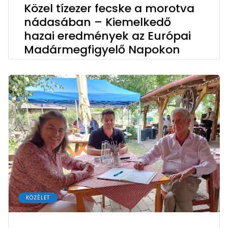
Közel tízezer fecske a morotva
nádasában – Kiemelkedő
hazai eredmények az Európai
Madármegfigyelő Napokon
KÖZÉLET