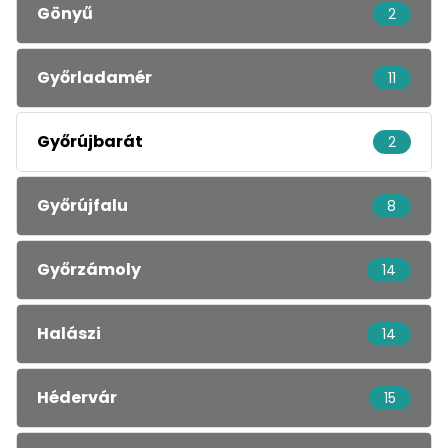
Gönyű
2
Győrladamér
11
Győrújbarát
2
Győrújfalu
8
Győrzámoly
14
Halászi
14
Hédervár
15