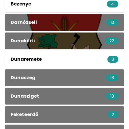
Bezenye
4
Darnózseli
13
Dunakiliti
22
Dunaremete
3
Dunaszeg
18
Dunasziget
18
Feketeerdő
2