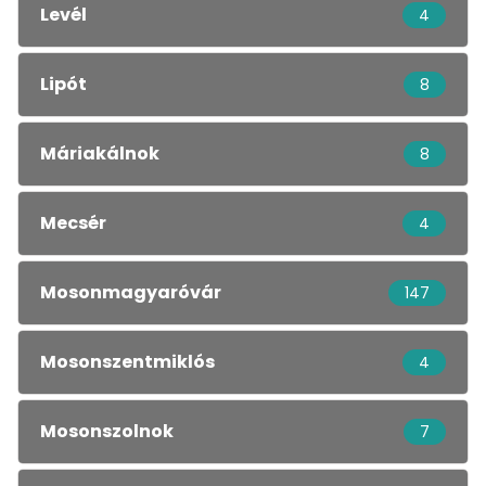
Levél
4
Lipót
8
Máriakálnok
8
Mecsér
4
Mosonmagyaróvár
147
Mosonszentmiklós
4
Mosonszolnok
7