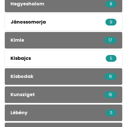
Hegyeshalom
8
Jánossomorja
9
Kimle
17
Kisbajcs
5
Kisbodak
15
Kunsziget
16
Lébény
11