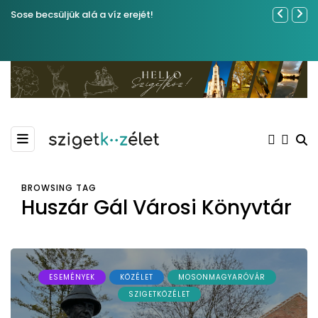
Sose becsüljük alá a víz erejét!
Közel tíze
Kiemelkedő
Madármegf
BROWSING TAG
Huszár Gál Városi Könyvtár
ESEMÉNYEK
KÖZÉLET
MOSONMAGYARÓVÁR
SZIGETKÖZÉLET