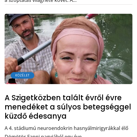
a szoptatás világhete követ. A…
KÖZÉLET
A Szigetközben talált évről évre
menedéket a súlyos betegséggel
küzdő édesanya
A 4. stádiumú neuroendokrin hasnyálmirigyrákkal élő
Dömötör Fanni nagyjából egy éve…