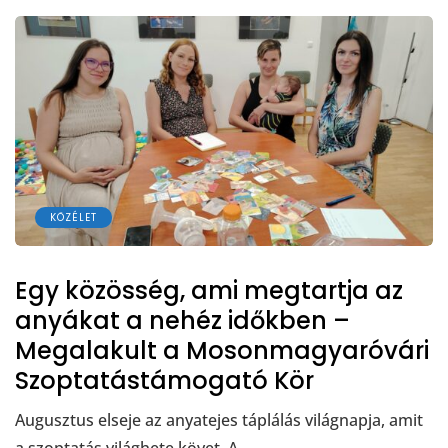
KÖZÉLET
Egy közösség, ami megtartja az
anyákat a nehéz időkben –
Megalakult a Mosonmagyaróvári
Szoptatástámogató Kör
Augusztus elseje az anyatejes táplálás világnapja, amit