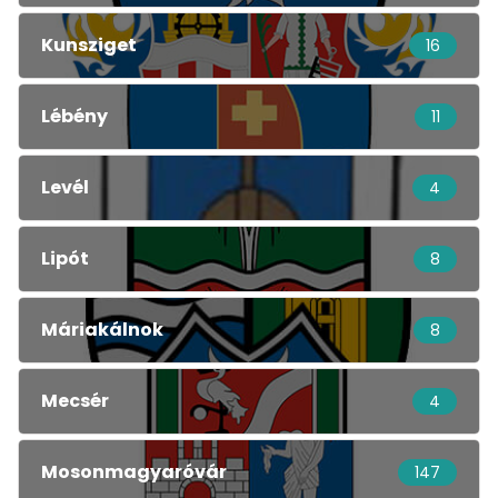
Kunsziget
16
Lébény
11
Levél
4
Lipót
8
Máriakálnok
8
Mecsér
4
Mosonmagyaróvár
147