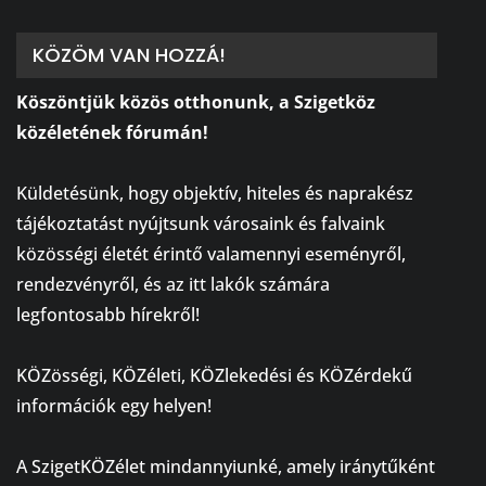
KÖZÖM VAN HOZZÁ!
Köszöntjük közös otthonunk, a Szigetköz
közéletének fórumán!
⠀
Küldetésünk, hogy objektív, hiteles és naprakész
tájékoztatást nyújtsunk városaink és falvaink
közösségi életét érintő valamennyi eseményről,
rendezvényről, és az itt lakók számára
legfontosabb hírekről!
⠀
KÖZösségi, KÖZéleti, KÖZlekedési és KÖZérdekű
információk egy helyen!
⠀
A SzigetKÖZélet mindannyiunké, amely iránytűként