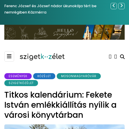
Ferenc József és József nádor ükunokája tért be
Sose becsül
nemrégiben Kázmérra
ESEMÉNYEK
KÖZÉLET
MOSONMAGYARÓVÁR
SZIGETKÖZÉLET
Titkos kalendárium: Fekete
István emlékkiállítás nyílik a
városi könyvtárban