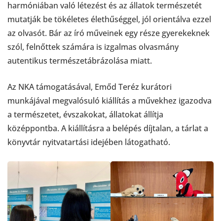
harmóniában való létezést és az állatok természetét
mutatják be tökéletes élethűséggel, jól orientálva ezzel
az olvasót. Bár az író műveinek egy része gyerekeknek
szól, felnőttek számára is izgalmas olvasmány
autentikus természetábrázolása miatt.
Az NKA támogatásával, Emőd Teréz kurátori
munkájával megvalósuló kiállítás a művekhez igazodva
a természetet, évszakokat, állatokat állítja
középpontba. A kiállításra a belépés díjtalan, a tárlat a
könyvtár nyitvatartási idejében látogatható.