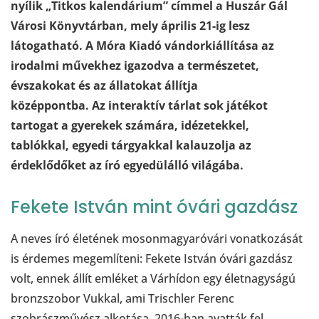
nyílik „Titkos kalendárium” címmel a Huszár Gál
Városi Könyvtárban, mely április 21-ig lesz
látogatható. A Móra Kiadó vándorkiállítása az
irodalmi művekhez igazodva a természetet,
évszakokat és az állatokat állítja
középpontba. Az interaktív tárlat sok játékot
tartogat a gyerekek számára, idézetekkel,
tablókkal, egyedi tárgyakkal kalauzolja az
érdeklődőket az író egyedülálló világába.
Fekete István mint óvári gazdász
A neves író életének mosonmagyaróvári vonatkozását
is érdemes megemlíteni: Fekete István óvári gazdász
volt, ennek állít emléket a Várhídon egy életnagyságú
bronzszobor Vukkal, ami Trischler Ferenc
szobrászművész alkotása, 2016-ban avatták fel.