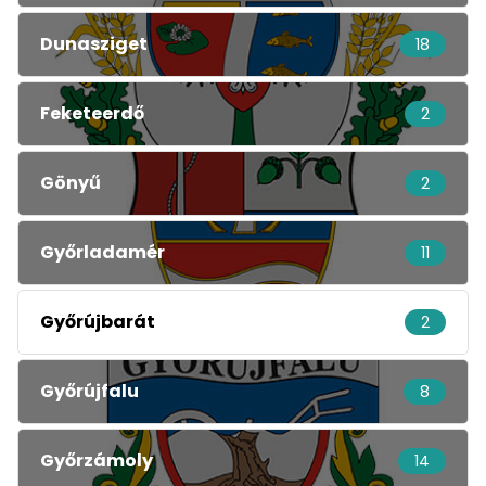
Dunasziget
18
Feketeerdő
2
Gönyű
2
Győrladamér
11
Győrújbarát
2
Győrújfalu
8
Győrzámoly
14