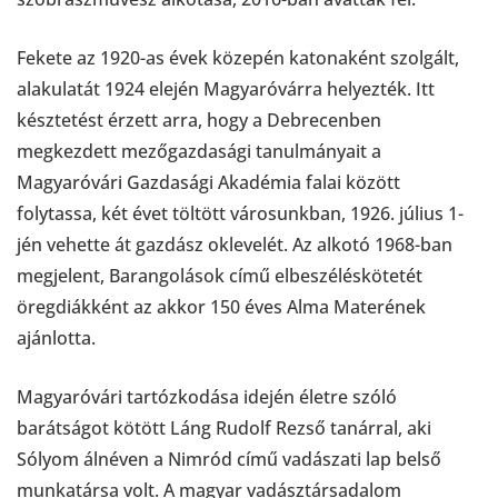
Fekete az 1920-as évek közepén katonaként szolgált,
alakulatát 1924 elején Magyaróvárra helyezték. Itt
késztetést érzett arra, hogy a Debrecenben
megkezdett mezőgazdasági tanulmányait a
Magyaróvári Gazdasági Akadémia falai között
folytassa, két évet töltött városunkban, 1926. július 1-
jén vehette át gazdász oklevelét. Az alkotó 1968-ban
megjelent, Barangolások című elbeszéléskötetét
öregdiákként az akkor 150 éves Alma Materének
ajánlotta.
Magyaróvári tartózkodása idején életre szóló
barátságot kötött Láng Rudolf Rezső tanárral, aki
Sólyom álnéven a Nimród című vadászati lap belső
munkatársa volt. A magyar vadásztársadalom