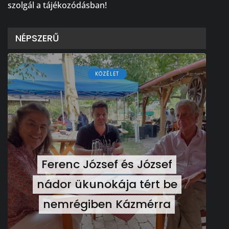
szolgál a tájékozódásban!
NÉPSZERŰ
KÖZÉLET
Ferenc József és József
nádor ükunokája tért be
nemrégiben Kázmérra