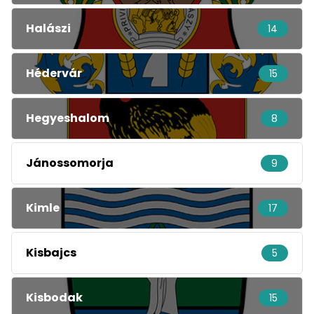
Halászi
14
Hédervár
15
Hegyeshalom
8
Jánossomorja
9
Kimle
17
Kisbajcs
5
Kisbodak
15