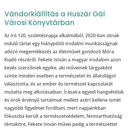
Vándorkiállítás a Huszár Gál
Városi Könyvtárban
Az író 120. születésnapja alkalmából, 2020-ban útnak
induló tárlat egy hiánypótló irodalmi munkásságnak
adózó megemlékezés az életművet gondozó Móra
Kiadó részéről. Fekete István a magyar irodalom azon
kevés szerzőinek egyike, aki műveinek tárgyaként
szinte minden esetben a természetet és állatvilágot
választotta, és az ember és természet kapcsolatát
mutatta meg alkotásaiban. Írásaira egyedi hangvételük
és örök érvényű tartalmuk mellett azért kellene ismét
nagyobb figyelmet fordítani, mert napjainkban
fókuszba került a természetvédelem, fenntarthatóság
témaköre, Fekete István művei pedig a természettel