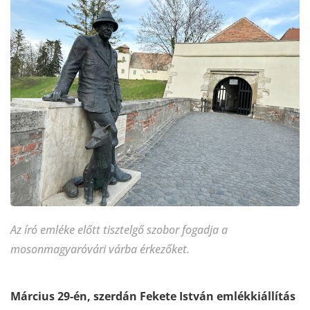
Az író emléke előtt tisztelgő szobor fogadja a
mosonmagyaróvári várba érkezőket.
Március 29-én, szerdán Fekete István emlékkiállítás