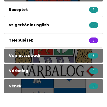
Receptek
3
Szigetköz in English
5
Települések
3
Vámosszabadi
18
Várbalog
3
Vének
3