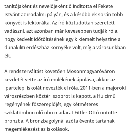
tanítójaként és nevelőjeként ő indította el Fekete
Istvánt az irodalmi pályán, és a későbbiek során több
könyvét is lektorálta. Az író köztudottan szeretett
vadászni, azt azonban már kevesebben tudják róla,
hogy kedvelt időtöltésének egyik kiemelt helyszíne a
dunakiliti erdészház környéke volt, míg a városunkban
élt.
A rendszerváltást követően Mosonmagyaróváron
kezdetét vette az író emlékének ápolása, akkor az
ipartelepi iskolát nevezték el róla. 2011-ben a majoroki
városrészben köztéri szobrot is kapott, a Hu című
regényének főszereplőjét, egy kétméteres
sziklatömbön ülő uhu madarat Fittler Ottó öntötte
bronzba. A bronzbagolynál azóta évente tartanak
megemlékezést az iskolások.