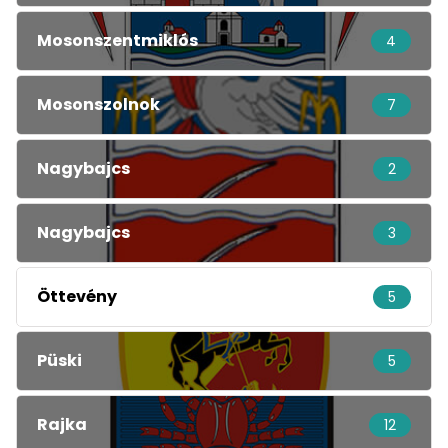
Mosonszentmiklós
4
Mosonszolnok
7
Nagybajcs
2
Nagybajcs
3
Öttevény
5
Püski
5
Rajka
12