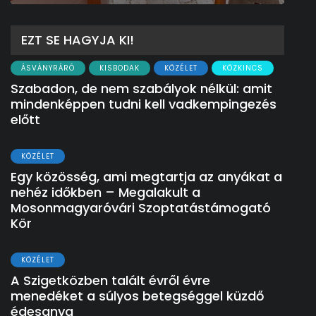
EZT SE HAGYJA KI!
ÁSVÁNYRÁRÓ
KISBODAK
KÖZÉLET
KÖZKINCS
Szabadon, de nem szabályok nélkül: amit
mindenképpen tudni kell vadkempingezés
előtt
KÖZÉLET
Egy közösség, ami megtartja az anyákat a
nehéz időkben – Megalakult a
Mosonmagyaróvári Szoptatástámogató
Kör
KÖZÉLET
A Szigetközben talált évről évre
menedéket a súlyos betegséggel küzdő
édesanya