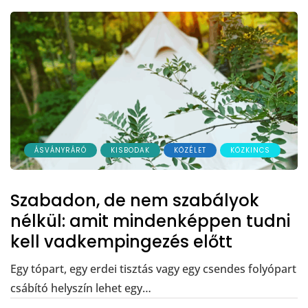
ÁSVÁNYRÁRÓ
KISBODAK
KÖZÉLET
KÖZKINCS
Szabadon, de nem szabályok
nélkül: amit mindenképpen tudni
kell vadkempingezés előtt
Egy tópart, egy erdei tisztás vagy egy csendes folyópart
csábító helyszín lehet egy…