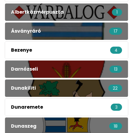
Albertkázmérpuszta
1
Ásványráró
17
Bezenye
4
Darnózseli
13
Dunakiliti
22
Dunaremete
3
Dunaszeg
18