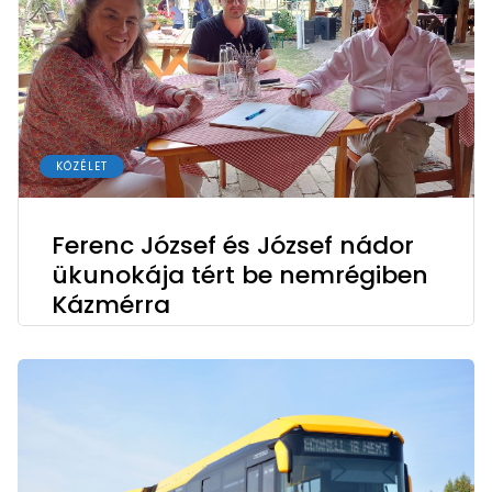
KÖZÉLET
Ferenc József és József nádor
ükunokája tért be nemrégiben
Kázmérra