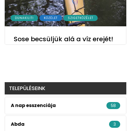
DUNAKILITI
KÖZÉLET
SZIGETKÖZÉLET
Sose becsüljük alá a víz erejét!
TELEPÜLÉSEINK
A nap esszenciája
58
Abda
3