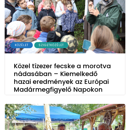
KÖZÉLET
SZIGETKÖZÉLET
Közel tízezer fecske a morotva
nádasában – Kiemelkedő
hazai eredmények az Európai
Madármegfigyelő Napokon