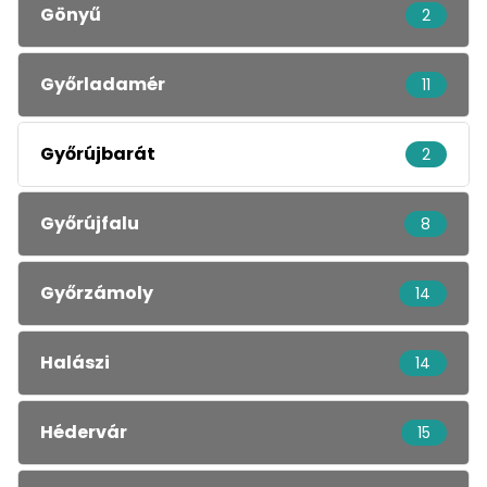
Gönyű
2
Győrladamér
11
Győrújbarát
2
Győrújfalu
8
Győrzámoly
14
Halászi
14
Hédervár
15