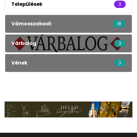
Települések
3
Vámosszabadi
18
Várbalog
3
Vének
3