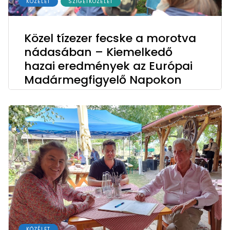
KÖZÉLET
SZIGETKÖZÉLET
Közel tízezer fecske a morotva
nádasában – Kiemelkedő
hazai eredmények az Európai
Madármegfigyelő Napokon
KÖZÉLET