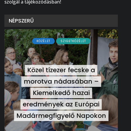
szolgál a tájékozódásban!
NÉPSZERŰ
KÖZÉLET
SZIGETKÖZÉLET
Közel tízezer fecske a
morotva nádasában –
Kiemelkedő hazai
eredmények az Európai
Madármegfigyelő Napokon