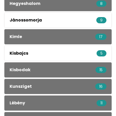
Hegyeshalom
8
Jánossomorja
9
Kimle
17
Kisbajcs
5
Kisbodak
15
Kunsziget
16
Lébény
11