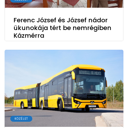
Ferenc József és József nádor
ükunokája tért be nemrégiben
Kázmérra
KÖZÉLET