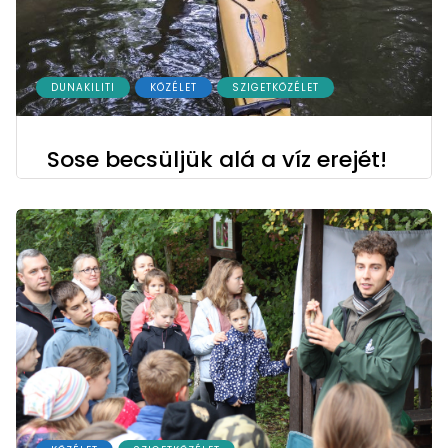
DUNAKILITI
KÖZÉLET
SZIGETKÖZÉLET
Sose becsüljük alá a víz erejét!