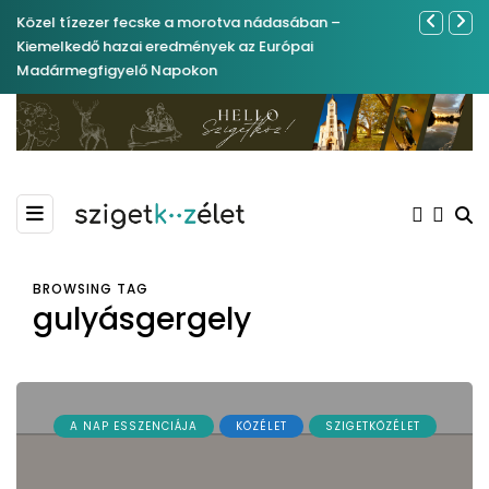
Közel tízezer fecske a morotva nádasában –
Ferenc Józs
Kiemelkedő hazai eredmények az Európai
nemrégibe
Madármegfigyelő Napokon
BROWSING TAG
gulyásgergely
A NAP ESSZENCIÁJA
KÖZÉLET
SZIGETKÖZÉLET