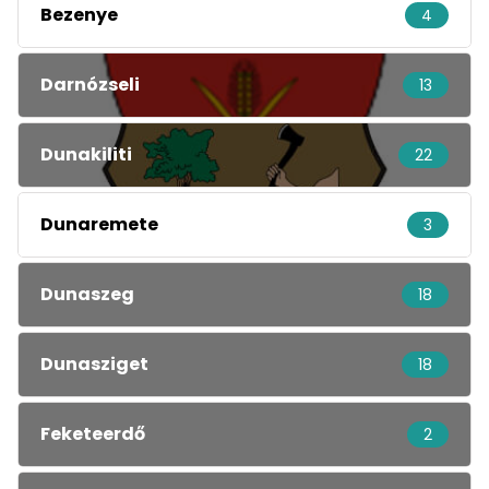
Bezenye
4
Darnózseli
13
Dunakiliti
22
Dunaremete
3
Dunaszeg
18
Dunasziget
18
Feketeerdő
2