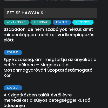
EZT SE HAGYJA KI!
ÁSVÁNYRÁRÓ
KISBODAK
KÖZÉLET
KÖZKINCS
Szabadon, de nem szabályok nélkül: amit
mindenképpen tudni kell vadkempingezés
előtt
KÖZÉLET
Egy közösség, ami megtartja az anyákat a
nehéz időkben – Megalakult a
Mosonmagyaróvári Szoptatástámogató
Kör
KÖZÉLET
A Szigetközben talált évről évre
menedéket a súlyos betegséggel küzdő
édesanya