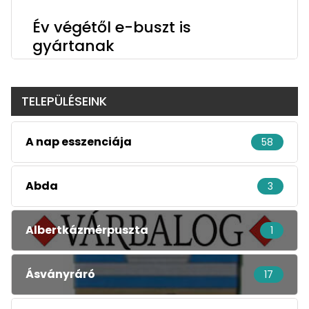
Év végétől e-buszt is
gyártanak
TELEPÜLÉSEINK
A nap esszenciája
58
Abda
3
Albertkázmérpuszta
1
Ásványráró
17