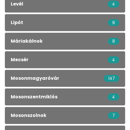
Levél
4
Lipót
8
Máriakálnok
8
Mecsér
4
Mosonmagyaróvár
147
Mosonszentmiklós
4
Mosonszolnok
7