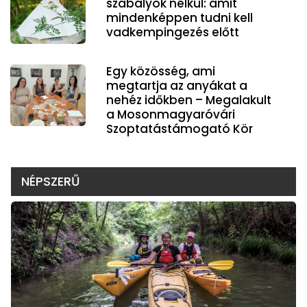
szabályok nélkül: amit
mindenképpen tudni kell
vadkempingezés előtt
Egy közösség, ami
megtartja az anyákat a
nehéz időkben – Megalakult
a Mosonmagyaróvári
Szoptatástámogató Kör
NÉPSZERŰ