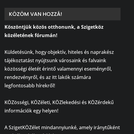
KÖZÖM VAN HOZZÁ!
Köszöntjük közös otthonunk, a Szigetköz
közéletének fórumán!
⠀
Küldetésünk, hogy objektív, hiteles és naprakész
tájékoztatást nyújtsunk városaink és falvaink
közösségi életét érintő valamennyi eseményről,
rendezvényről, és az itt lakók számára
legfontosabb hírekről!
⠀
KÖZösségi, KÖZéleti, KÖZlekedési és KÖZérdekű
információk egy helyen!
⠀
A SzigetKÖZélet mindannyiunké, amely iránytűként