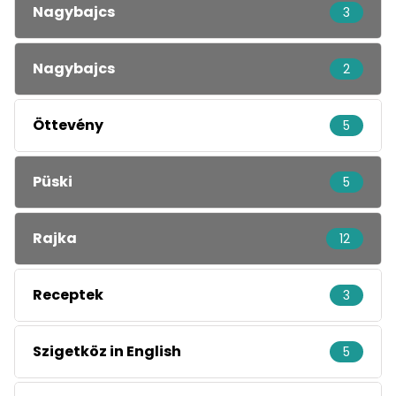
Nagybajcs
3
Nagybajcs
2
Öttevény
5
Püski
5
Rajka
12
Receptek
3
Szigetköz in English
5