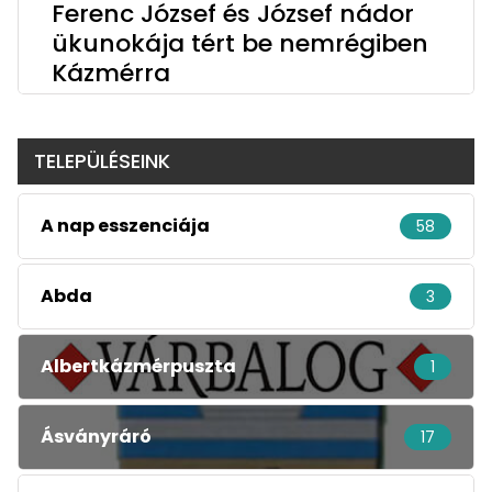
Ferenc József és József nádor
ükunokája tért be nemrégiben
Kázmérra
TELEPÜLÉSEINK
A nap esszenciája
58
Abda
3
Albertkázmérpuszta
1
Ásványráró
17