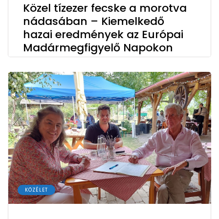
Közel tízezer fecske a morotva
nádasában – Kiemelkedő
hazai eredmények az Európai
Madármegfigyelő Napokon
KÖZÉLET