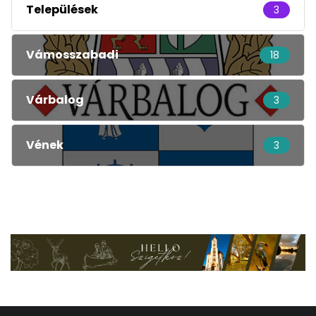
Települések
3
Vámosszabadi
18
Várbalog
3
Vének
3