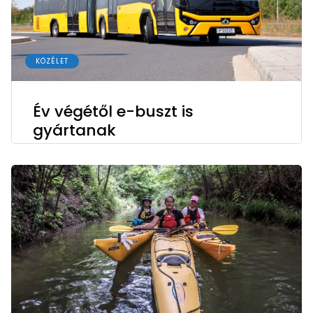
KÖZÉLET
Év végétől e-buszt is
gyártanak