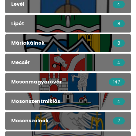
Levél
4
Lipót
8
Máriakálnok
8
Mecsér
4
Mosonmagyaróvár
147
Mosonszentmiklós
4
Mosonszolnok
7