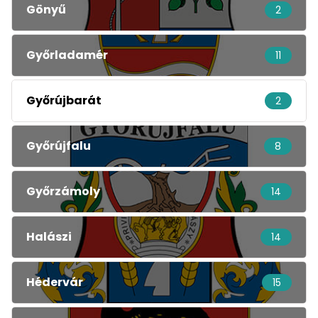
Gönyű
2
Győrladamér
11
Győrújbarát
2
Győrújfalu
8
Győrzámoly
14
Halászi
14
Hédervár
15