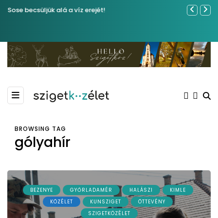
Sose becsüljük alá a víz erejét!
Közel tíze
Kiemelkedő
Madármegf
BROWSING TAG
gólyahír
BEZENYE
GYŐRLADAMÉR
HALÁSZI
KIMLE
KÖZÉLET
KUNSZIGET
ÖTTEVÉNY
SZIGETKÖZÉLET