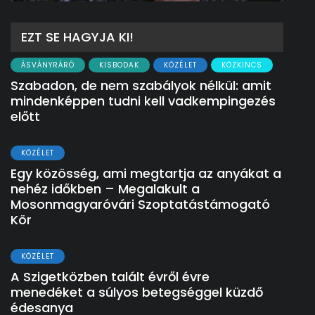
EZT SE HAGYJA KI!
ÁSVÁNYRÁRÓ
KISBODAK
KÖZÉLET
KÖZKINCS
Szabadon, de nem szabályok nélkül: amit
mindenképpen tudni kell vadkempingezés
előtt
KÖZÉLET
Egy közösség, ami megtartja az anyákat a
nehéz időkben – Megalakult a
Mosonmagyaróvári Szoptatástámogató
Kör
KÖZÉLET
A Szigetközben talált évről évre
menedéket a súlyos betegséggel küzdő
édesanya