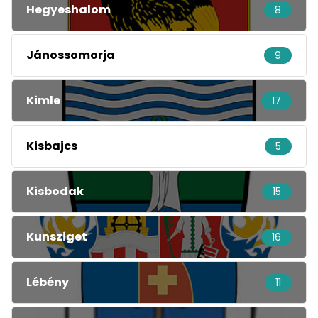
Hegyeshalom
8
Jánossomorja
9
Kimle
17
Kisbajcs
5
Kisbodak
15
Kunsziget
16
Lébény
11