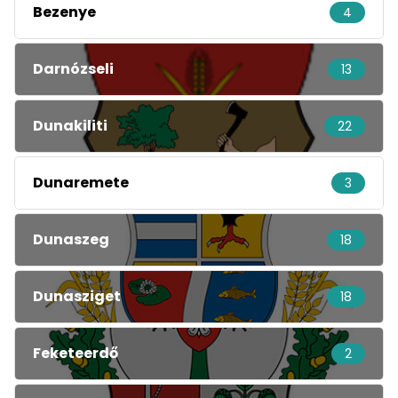
Bezenye
4
Darnózseli
13
Dunakiliti
22
Dunaremete
3
Dunaszeg
18
Dunasziget
18
Feketeerdő
2