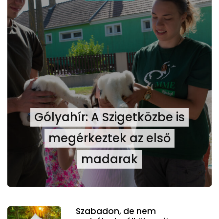
Gólyahír: A Szigetközbe is
megérkeztek az első
madarak
Szabadon, de nem