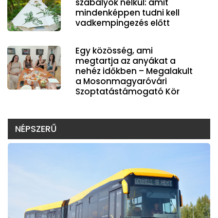
szabályok nélkül: amit
mindenképpen tudni kell
vadkempingezés előtt
Egy közösség, ami
megtartja az anyákat a
nehéz időkben – Megalakult
a Mosonmagyaróvári
Szoptatástámogató Kör
NÉPSZERŰ