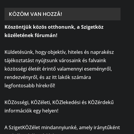
KÖZÖM VAN HOZZÁ!
Köszöntjük közös otthonunk, a Szigetköz
közéletének fórumán!
⠀
Küldetésünk, hogy objektív, hiteles és naprakész
tájékoztatást nyújtsunk városaink és falvaink
közösségi életét érintő valamennyi eseményről,
rendezvényről, és az itt lakók számára
legfontosabb hírekről!
⠀
KÖZösségi, KÖZéleti, KÖZlekedési és KÖZérdekű
információk egy helyen!
⠀
A SzigetKÖZélet mindannyiunké, amely iránytűként