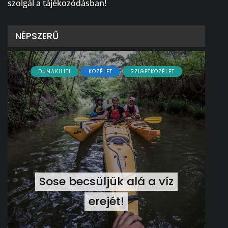
szolgál a tájékozódásban!
NÉPSZERŰ
DUNAKILITI
KÖZÉLET
SZIGETKÖZÉLET
Sose becsüljük alá a víz
erejét!