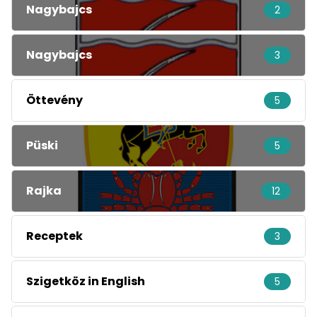
Nagybajcs
2
Nagybajcs
3
Öttevény
5
Püski
5
Rajka
12
Receptek
3
Szigetköz in English
5