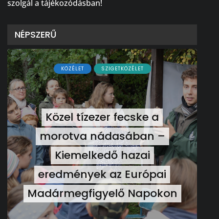
szolgál a tájékozódásban!
NÉPSZERŰ
KÖZÉLET
SZIGETKÖZÉLET
Közel tízezer fecske a
morotva nádasában –
Kiemelkedő hazai
eredmények az Európai
Madármegfigyelő Napokon