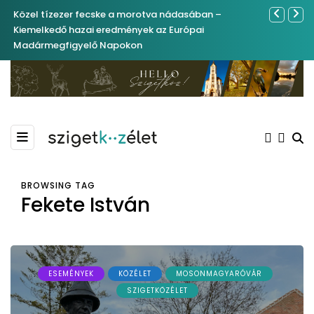
Közel tízezer fecske a morotva nádasában –
Ferenc Józs
Kiemelkedő hazai eredmények az Európai
nemrégibe
Madármegfigyelő Napokon
BROWSING TAG
Fekete István
ESEMÉNYEK
KÖZÉLET
MOSONMAGYARÓVÁR
SZIGETKÖZÉLET