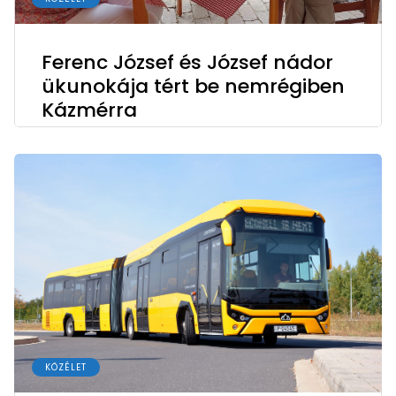
Ferenc József és József nádor
ükunokája tért be nemrégiben
Kázmérra
KÖZÉLET