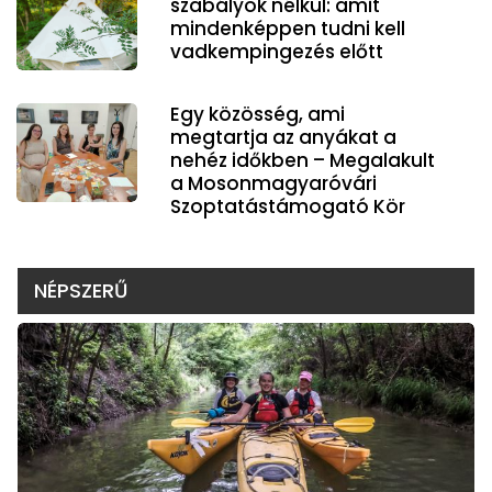
szabályok nélkül: amit
mindenképpen tudni kell
vadkempingezés előtt
Egy közösség, ami
megtartja az anyákat a
nehéz időkben – Megalakult
a Mosonmagyaróvári
Szoptatástámogató Kör
NÉPSZERŰ