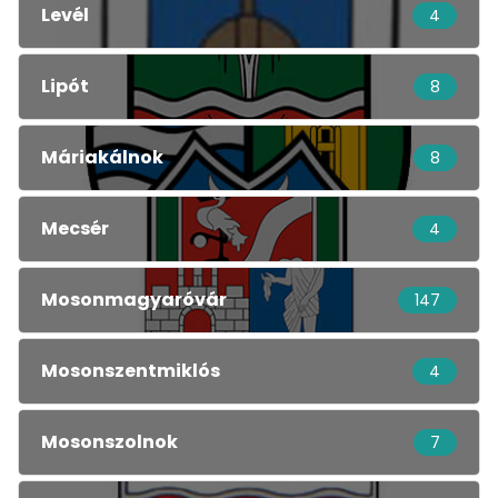
Levél
4
Lipót
8
Máriakálnok
8
Mecsér
4
Mosonmagyaróvár
147
Mosonszentmiklós
4
Mosonszolnok
7