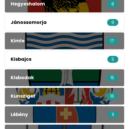
Hegyeshalom
8
Jánossomorja
9
Kimle
17
Kisbajcs
5
Kisbodak
15
Kunsziget
16
Lébény
11