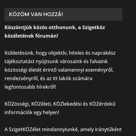
KÖZÖM VAN HOZZÁ!
Köszöntjük közös otthonunk, a Szigetköz
közéletének fórumán!
⠀
Küldetésünk, hogy objektív, hiteles és naprakész
tájékoztatást nyújtsunk városaink és falvaink
közösségi életét érintő valamennyi eseményről,
rendezvényről, és az itt lakók számára
legfontosabb hírekről!
⠀
KÖZösségi, KÖZéleti, KÖZlekedési és KÖZérdekű
információk egy helyen!
⠀
A SzigetKÖZélet mindannyiunké, amely iránytűként