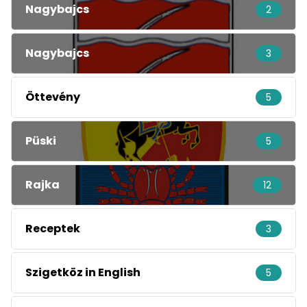
Nagybajcs
2
Nagybajcs
3
Öttevény
5
Püski
5
Rajka
12
Receptek
3
Szigetköz in English
5