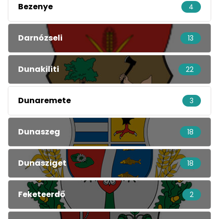
Bezenye
4
Darnózseli
13
Dunakiliti
22
Dunaremete
3
Dunaszeg
18
Dunasziget
18
Feketeerdő
2