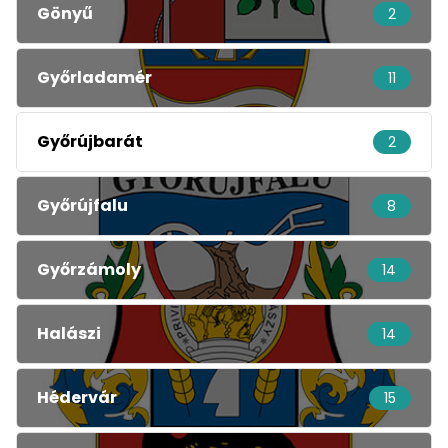
Gönyű
2
Győrladamér
11
Győrújbarát
2
Győrújfalu
8
Győrzámoly
14
Halászi
14
Hédervár
15