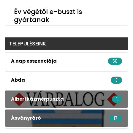
Év végétől e-buszt is
gyártanak
TELEPÜLÉSEINK
A nap esszenciája
58
Abda
3
Albertkázmérpuszta
1
Ásványráró
17