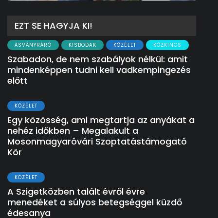
EZT SE HAGYJA KI!
ÁSVÁNYRÁRÓ
KISBODAK
KÖZÉLET
KÖZKINCS
Szabadon, de nem szabályok nélkül: amit
mindenképpen tudni kell vadkempingezés
előtt
KÖZÉLET
Egy közösség, ami megtartja az anyákat a
nehéz időkben – Megalakult a
Mosonmagyaróvári Szoptatástámogató
Kör
KÖZÉLET
A Szigetközben talált évről évre
menedéket a súlyos betegséggel küzdő
édesanya