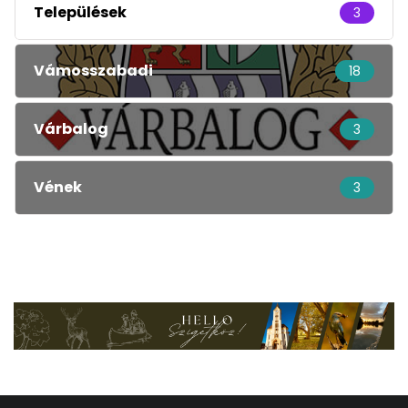
Települések
3
Vámosszabadi
18
Várbalog
3
Vének
3