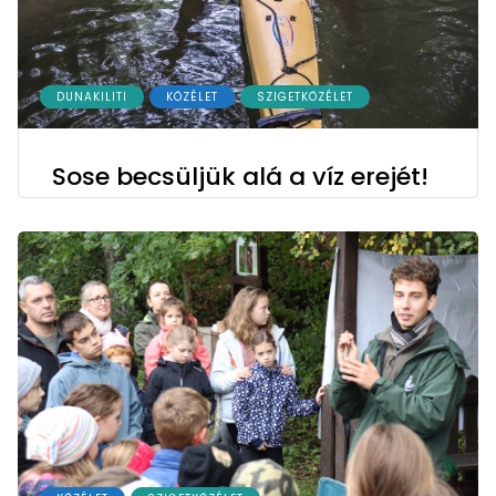
DUNAKILITI
KÖZÉLET
SZIGETKÖZÉLET
Sose becsüljük alá a víz erejét!