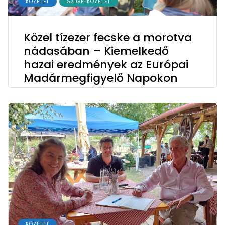
KÖZÉLET
SZIGETKÖZÉLET
Közel tízezer fecske a morotva
nádasában – Kiemelkedő
hazai eredmények az Európai
Madármegfigyelő Napokon
KÖZÉLET