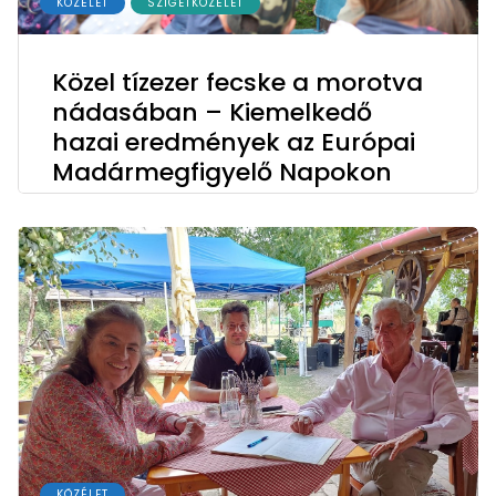
KÖZÉLET
SZIGETKÖZÉLET
Közel tízezer fecske a morotva
nádasában – Kiemelkedő
hazai eredmények az Európai
Madármegfigyelő Napokon
KÖZÉLET