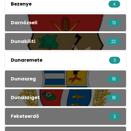
Bezenye
4
Darnózseli
13
Dunakiliti
22
Dunaremete
3
Dunaszeg
18
Dunasziget
18
Feketeerdő
2