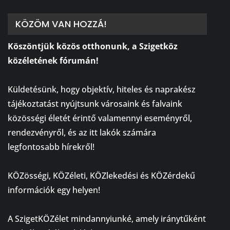
KÖZÖM VAN HOZZÁ!
Köszöntjük közös otthonunk, a Szigetköz
közéletének fórumán!
⠀
Küldetésünk, hogy objektív, hiteles és naprakész
tájékoztatást nyújtsunk városaink és falvaink
közösségi életét érintő valamennyi eseményről,
rendezvényről, és az itt lakók számára
legfontosabb hírekről!
⠀
KÖZösségi, KÖZéleti, KÖZlekedési és KÖZérdekű
információk egy helyen!
⠀
A SzigetKÖZélet mindannyiunké, amely iránytűként