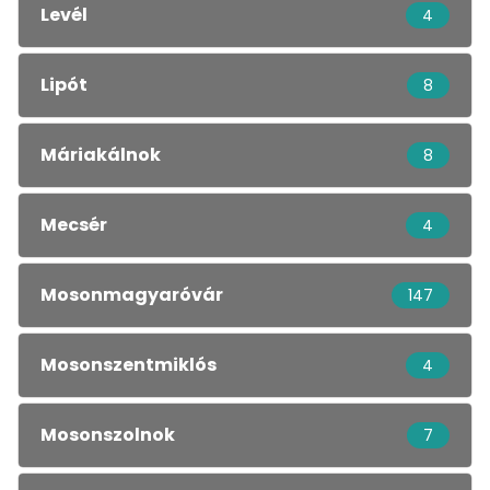
Levél
4
Lipót
8
Máriakálnok
8
Mecsér
4
Mosonmagyaróvár
147
Mosonszentmiklós
4
Mosonszolnok
7