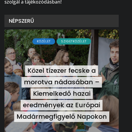
szolgál a tájékozódásban!
NÉPSZERŰ
KÖZÉLET
SZIGETKÖZÉLET
Közel tízezer fecske a
morotva nádasában –
Kiemelkedő hazai
eredmények az Európai
Madármegfigyelő Napokon