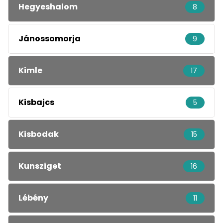
Hegyeshalom
8
Jánossomorja
9
Kimle
17
Kisbajcs
5
Kisbodak
15
Kunsziget
16
Lébény
11