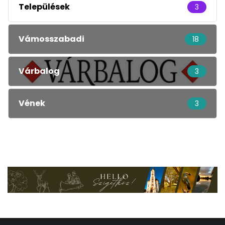
Települések
3
Vámosszabadi
18
Várbalog
3
Vének
3