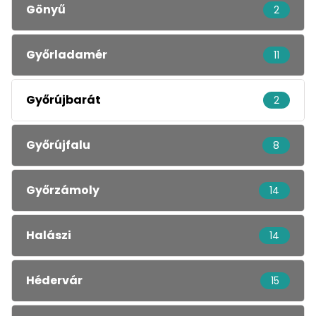
Gönyű
2
Győrladamér
11
Győrújbarát
2
Győrújfalu
8
Győrzámoly
14
Halászi
14
Hédervár
15