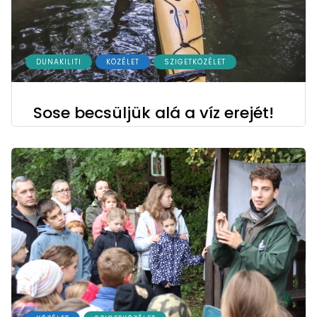
DUNAKILITI
KÖZÉLET
SZIGETKÖZÉLET
Sose becsüljük alá a víz erejét!