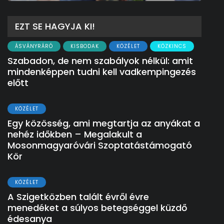
EZT SE HAGYJA KI!
ÁSVÁNYRÁRÓ
KISBODAK
KÖZÉLET
KÖZKINCS
Szabadon, de nem szabályok nélkül: amit
mindenképpen tudni kell vadkempingezés
előtt
KÖZÉLET
Egy közösség, ami megtartja az anyákat a
nehéz időkben – Megalakult a
Mosonmagyaróvári Szoptatástámogató
Kör
KÖZÉLET
A Szigetközben talált évről évre
menedéket a súlyos betegséggel küzdő
édesanya