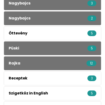
Nagybajcs
3
Nagybajcs
2
Öttevény
5
Püski
5
Rajka
12
Receptek
3
Szigetköz in English
5