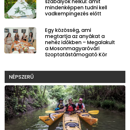
szabályok nélkül: amit
mindenképpen tudni kell
vadkempingezés előtt
Egy közösség, ami
megtartja az anyákat a
nehéz időkben – Megalakult
a Mosonmagyaróvári
Szoptatástámogató Kör
NÉPSZERŰ