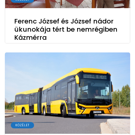
Ferenc József és József nádor
ükunokája tért be nemrégiben
Kázmérra
KÖZÉLET