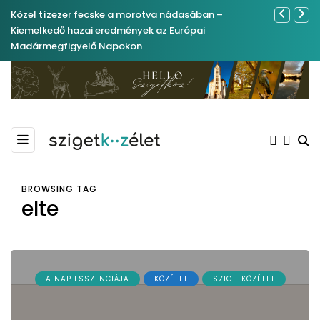
Közel tízezer fecske a morotva nádasában –
Ferenc Józs
Kiemelkedő hazai eredmények az Európai
nemrégibe
Madármegfigyelő Napokon
BROWSING TAG
elte
A NAP ESSZENCIÁJA
KÖZÉLET
SZIGETKÖZÉLET