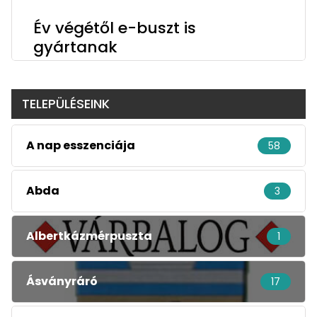
Év végétől e-buszt is
gyártanak
TELEPÜLÉSEINK
A nap esszenciája
58
Abda
3
Albertkázmérpuszta
1
Ásványráró
17