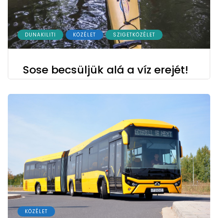
DUNAKILITI
KÖZÉLET
SZIGETKÖZÉLET
Sose becsüljük alá a víz erejét!
KÖZÉLET