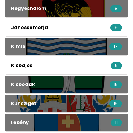
Hegyeshalom
8
Jánossomorja
9
Kimle
17
Kisbajcs
5
Kisbodak
15
Kunsziget
16
Lébény
11