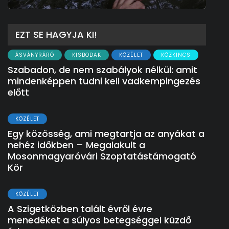
EZT SE HAGYJA KI!
ÁSVÁNYRÁRÓ
KISBODAK
KÖZÉLET
KÖZKINCS
Szabadon, de nem szabályok nélkül: amit
mindenképpen tudni kell vadkempingezés
előtt
KÖZÉLET
Egy közösség, ami megtartja az anyákat a
nehéz időkben – Megalakult a
Mosonmagyaróvári Szoptatástámogató
Kör
KÖZÉLET
A Szigetközben talált évről évre
menedéket a súlyos betegséggel küzdő