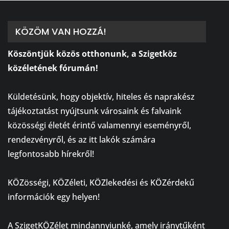
KÖZÖM VAN HOZZÁ!
Köszöntjük közös otthonunk, a Szigetköz
közéletének fórumán!
⠀
Küldetésünk, hogy objektív, hiteles és naprakész
tájékoztatást nyújtsunk városaink és falvaink
közösségi életét érintő valamennyi eseményről,
rendezvényről, és az itt lakók számára
legfontosabb hírekről!
⠀
KÖZösségi, KÖZéleti, KÖZlekedési és KÖZérdekű
információk egy helyen!
⠀
A SzigetKÖZélet mindannyiunké, amely iránytűként