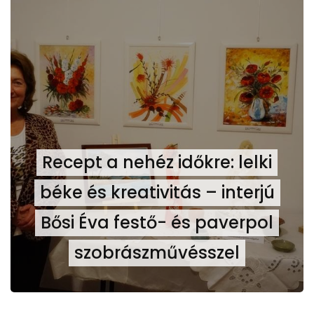
Recept a nehéz időkre: lelki
béke és kreativitás – interjú
Bősi Éva festő- és paverpol
szobrászművésszel