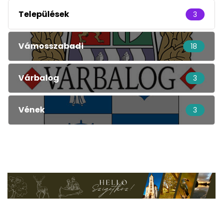
Települések
3
Vámosszabadi
18
Várbalog
3
Vének
3