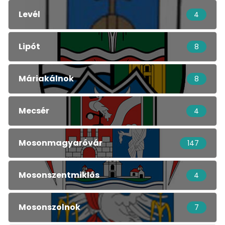
Levél
4
Lipót
8
Máriakálnok
8
Mecsér
4
Mosonmagyaróvár
147
Mosonszentmiklós
4
Mosonszolnok
7