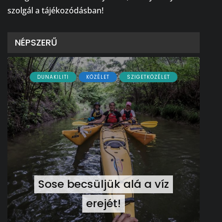
szolgál a tájékozódásban!
NÉPSZERŰ
DUNAKILITI
KÖZÉLET
SZIGETKÖZÉLET
Sose becsüljük alá a víz
erejét!