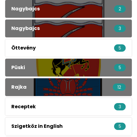
Nagybajcs
2
Nagybajcs
3
Öttevény
5
Püski
5
Rajka
12
Receptek
3
Szigetköz in English
5