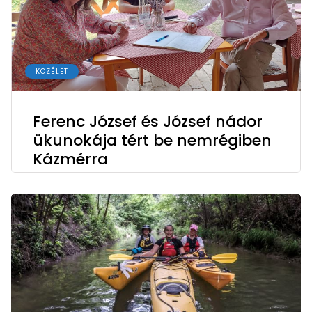
KÖZÉLET
Ferenc József és József nádor
ükunokája tért be nemrégiben
Kázmérra