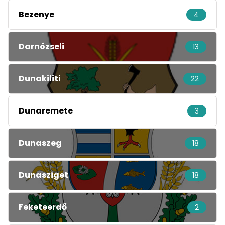
Bezenye
4
Darnózseli
13
Dunakiliti
22
Dunaremete
3
Dunaszeg
18
Dunasziget
18
Feketeerdő
2