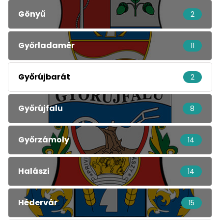
Gönyű
2
Győrladamér
11
Győrújbarát
2
Győrújfalu
8
Győrzámoly
14
Halászi
14
Hédervár
15