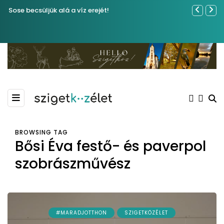
Sose becsüljük alá a víz erejét!
Év végétől 
BROWSING TAG
Bősi Éva festő- és paverpol
szobrászművész
#MARADJOTTHON
SZIGETKÖZÉLET