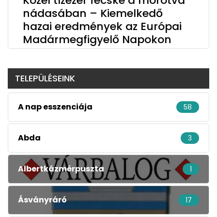
Közel tízezer fecske a morotva
nádasában – Kiemelkedő
hazai eredmények az Európai
Madármegfigyelő Napokon
TELEPÜLÉSEINK
A nap esszenciája
58
Abda
3
Albertkázmérpuszta
1
Ásványráró
17