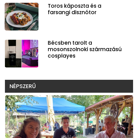
Toros káposzta és a
farsangi disznótor
Bécsben tarolt a
mosonszolnoki származású
cosplayes
NÉPSZERŰ