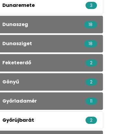
Dunaremete
3
Dunaszeg
18
Dunasziget
18
Feketeerdő
2
Gönyű
2
Győrladamér
11
Győrújbarát
2