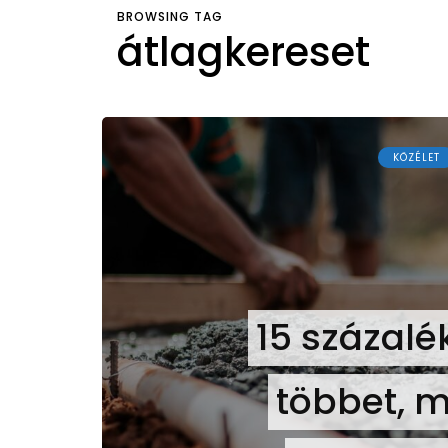
BROWSING TAG
átlagkereset
KÖZÉLET
15 százalé
többet, m