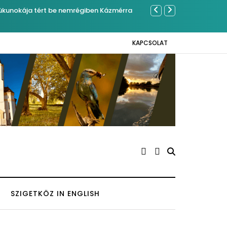
mrégiben Kázmérra
Sose becsül
KAPCSOLAT
SZIGETKÖZ IN ENGLISH