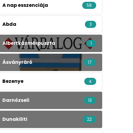
A nap esszenciája
58
Abda
3
Albertkázmérpuszta
1
Ásványráró
17
Bezenye
4
Darnózseli
13
Dunakiliti
22