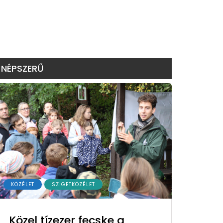
NÉPSZERŰ
KÖZÉLET
SZIGETKÖZÉLET
Közel tízezer fecske a