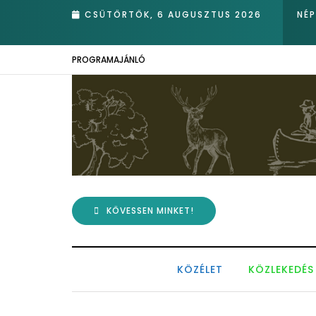
rotva nádasában – Kiemelkedő hazai eredmények az Európai Madárm
CSÜTÖRTÖK, 6 AUGUSZTUS 2026
NÉ
PROGRAMAJÁNLÓ
KÖVESSEN MINKET!
KÖZÉLET
KÖZLEKEDÉS