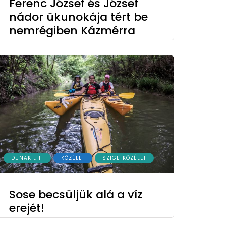
Ferenc József és József
nádor ükunokája tért be
nemrégiben Kázmérra
DUNAKILITI
KÖZÉLET
SZIGETKÖZÉLET
Sose becsüljük alá a víz
erejét!