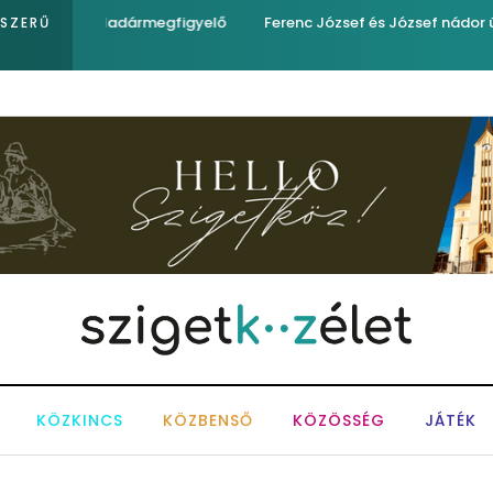
egfigyelő
Ferenc József és József nádor ükunokája tért be ne
PSZERŰ
KÖZKINCS
KÖZBENSŐ
KÖZÖSSÉG
JÁTÉK