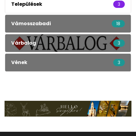
Települések
3
Vámosszabadi
18
Várbalog
3
Vének
3