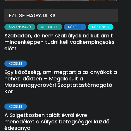
EZT SE HAGYJA KI!
ÁSVÁNYRÁRÓ
KISBODAK
KÖZÉLET
KÖZKINCS
Szabadon, de nem szabályok nélkül: amit
mindenképpen tudni kell vadkempingezés
előtt
KÖZÉLET
Egy közösség, ami megtartja az anyákat a
nehéz időkben – Megalakult a
Mosonmagyaróvári Szoptatástámogató
Kör
KÖZÉLET
A Szigetközben talált évről évre
menedéket a súlyos betegséggel küzdő
édesanya