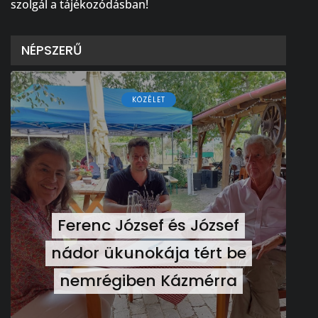
szolgál a tájékozódásban!
NÉPSZERŰ
KÖZÉLET
Ferenc József és József
nádor ükunokája tért be
nemrégiben Kázmérra