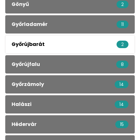
Gönyű
2
Győrladamér
11
Győrújbarát
2
Győrújfalu
8
Győrzámoly
14
Halászi
14
Hédervár
15