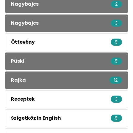
Nagybajcs
2
Nagybajcs
3
Öttevény
5
Püski
5
Rajka
12
Receptek
3
Szigetköz in English
5