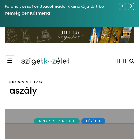
Ferenc József és József nádor ükunokája tért be
Év végétől 
nemrégiben Kázmérra
BROWSING TAG
aszály
A NAP ESSZENCIÁJA
KÖZÉLET