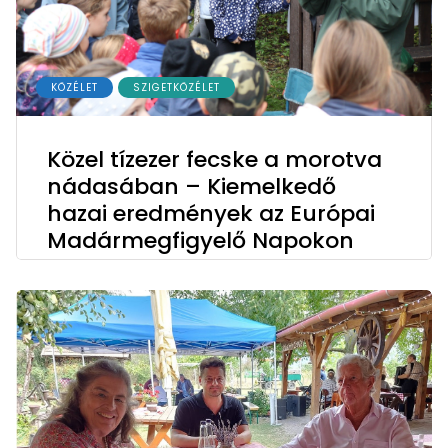
KÖZÉLET
SZIGETKÖZÉLET
Közel tízezer fecske a morotva
nádasában – Kiemelkedő
hazai eredmények az Európai
Madármegfigyelő Napokon