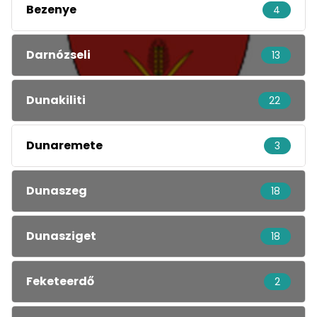
Bezenye
4
Darnózseli
13
Dunakiliti
22
Dunaremete
3
Dunaszeg
18
Dunasziget
18
Feketeerdő
2