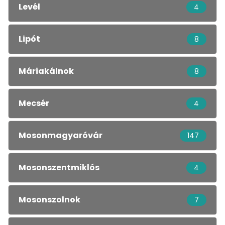
Levél
4
Lipót
8
Máriakálnok
8
Mecsér
4
Mosonmagyaróvár
147
Mosonszentmiklós
4
Mosonszolnok
7