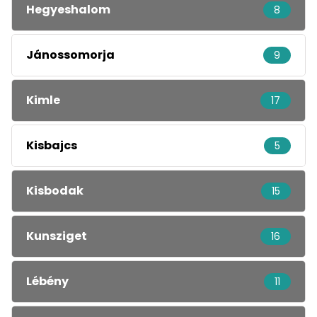
Hegyeshalom
8
Jánossomorja
9
Kimle
17
Kisbajcs
5
Kisbodak
15
Kunsziget
16
Lébény
11