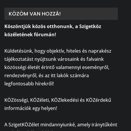
KÖZÖM VAN HOZZÁ!
Köszöntjük közös otthonunk, a Szigetköz
közéletének fórumán!
⠀
Küldetésünk, hogy objektív, hiteles és naprakész
tájékoztatást nyújtsunk városaink és falvaink
közösségi életét érintő valamennyi eseményről,
rendezvényről, és az itt lakók számára
legfontosabb hírekről!
⠀
KÖZösségi, KÖZéleti, KÖZlekedési és KÖZérdekű
információk egy helyen!
⠀
A SzigetKÖZélet mindannyiunké, amely iránytűként