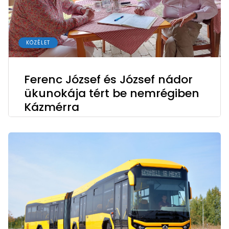
KÖZÉLET
Ferenc József és József nádor
ükunokája tért be nemrégiben
Kázmérra