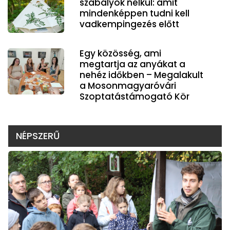
szabályok nélkül: amit
mindenképpen tudni kell
vadkempingezés előtt
Egy közösség, ami
megtartja az anyákat a
nehéz időkben – Megalakult
a Mosonmagyaróvári
Szoptatástámogató Kör
NÉPSZERŰ