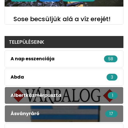
Sose becsüljük alá a víz erejét!
TELEPÜLÉSEINK
A nap esszenciája
58
Abda
3
Albertkázmérpuszta
1
Ásványráró
17