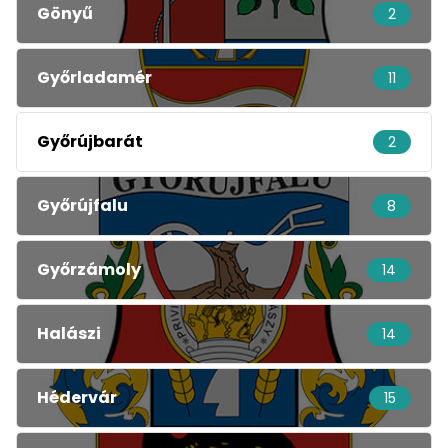
Gönyű
2
Győrladamér
11
Győrújbarát
2
Győrújfalu
8
Győrzámoly
14
Halászi
14
Hédervár
15