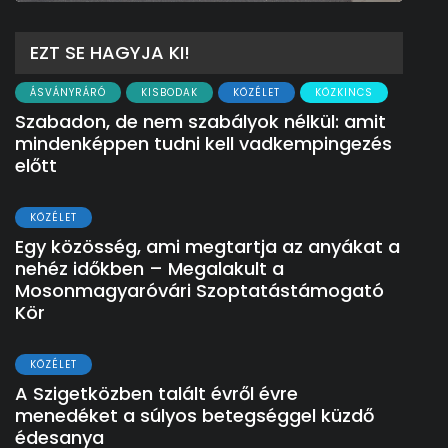
EZT SE HAGYJA KI!
ÁSVÁNYRÁRÓ
KISBODAK
KÖZÉLET
KÖZKINCS
Szabadon, de nem szabályok nélkül: amit
mindenképpen tudni kell vadkempingezés
előtt
KÖZÉLET
Egy közösség, ami megtartja az anyákat a
nehéz időkben – Megalakult a
Mosonmagyaróvári Szoptatástámogató
Kör
KÖZÉLET
A Szigetközben talált évről évre
menedéket a súlyos betegséggel küzdő
édesanya