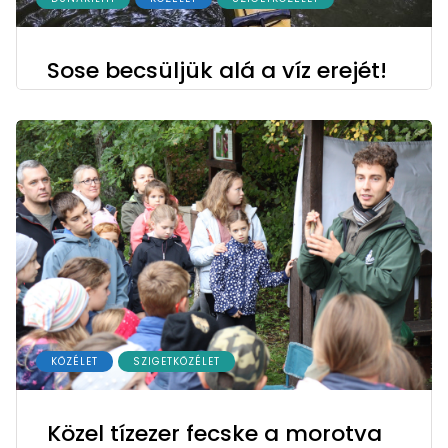
Sose becsüljük alá a víz erejét!
KÖZÉLET
SZIGETKÖZÉLET
Közel tízezer fecske a morotva