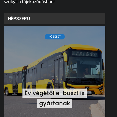
szolgál a tájékozódásban!
NÉPSZERŰ
KÖZÉLET
Év végétől e-buszt is
gyártanak