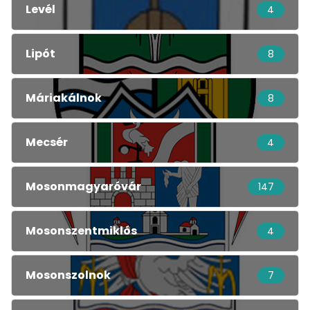
Levél
4
Lipót
8
Máriakálnok
8
Mecsér
4
Mosonmagyaróvár
147
Mosonszentmiklós
4
Mosonszolnok
7