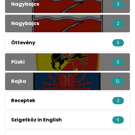
Nagybajcs
3
Nagybajcs
2
Öttevény
5
Püski
5
Rajka
12
Receptek
3
Szigetköz in English
5