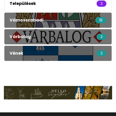
Települések
3
Vámosszabadi
18
Várbalog
3
Vének
3