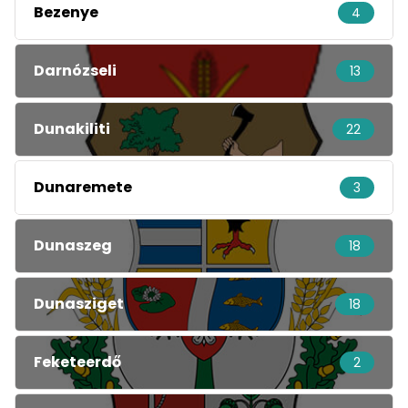
Bezenye
4
Darnózseli
13
Dunakiliti
22
Dunaremete
3
Dunaszeg
18
Dunasziget
18
Feketeerdő
2