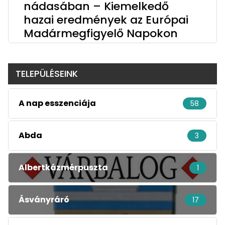
nádasában – Kiemelkedő
hazai eredmények az Európai
Madármegfigyelő Napokon
TELEPÜLÉSEINK
A nap esszenciája
58
Abda
3
Albertkázmérpuszta
1
Ásványráró
17