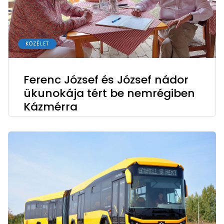
KÖZÉLET
Ferenc József és József nádor
ükunokája tért be nemrégiben
Kázmérra