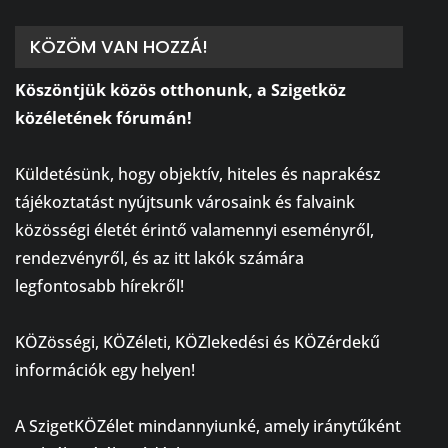
KÖZÖM VAN HOZZÁ!
Köszöntjük közös otthonunk, a Szigetköz
közéletének fórumán!
⠀
Küldetésünk, hogy objektív, hiteles és naprakész
tájékoztatást nyújtsunk városaink és falvaink
közösségi életét érintő valamennyi eseményről,
rendezvényről, és az itt lakók számára
legfontosabb hírekről!
⠀
KÖZösségi, KÖZéleti, KÖZlekedési és KÖZérdekű
információk egy helyen!
⠀
A SzigetKÖZélet mindannyiunké, amely iránytűként