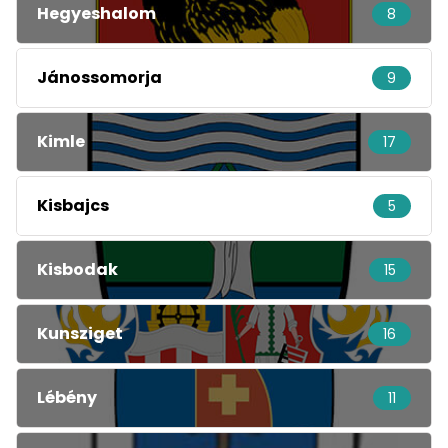
Hegyeshalom
8
Jánossomorja
9
Kimle
17
Kisbajcs
5
Kisbodak
15
Kunsziget
16
Lébény
11