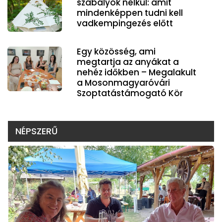
szabályok nélkül: amit
mindenképpen tudni kell
vadkempingezés előtt
Egy közösség, ami
megtartja az anyákat a
nehéz időkben – Megalakult
a Mosonmagyaróvári
Szoptatástámogató Kör
NÉPSZERŰ