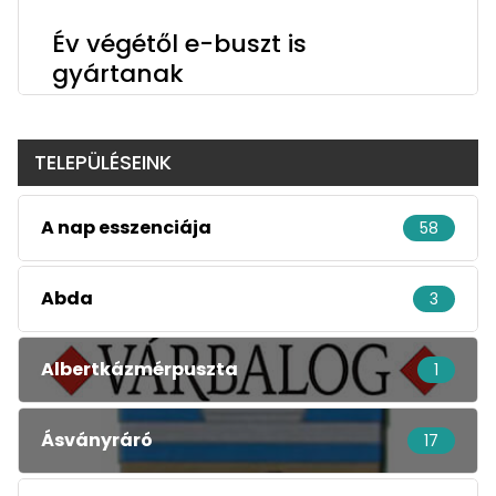
Év végétől e-buszt is
gyártanak
TELEPÜLÉSEINK
A nap esszenciája
58
Abda
3
Albertkázmérpuszta
1
Ásványráró
17