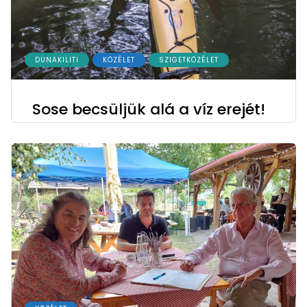
DUNAKILITI
KÖZÉLET
SZIGETKÖZÉLET
Sose becsüljük alá a víz erejét!