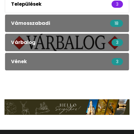
Települések
3
Vámosszabadi
18
Várbalog
3
Vének
3