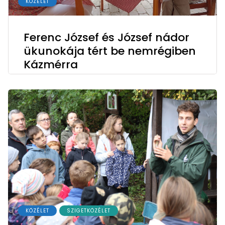
KÖZÉLET
Ferenc József és József nádor
ükunokája tért be nemrégiben
Kázmérra
KÖZÉLET
SZIGETKÖZÉLET