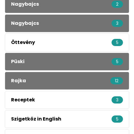
Nagybajcs
2
Nagybajcs
3
Öttevény
5
Püski
5
Rajka
12
Receptek
3
Szigetköz in English
5