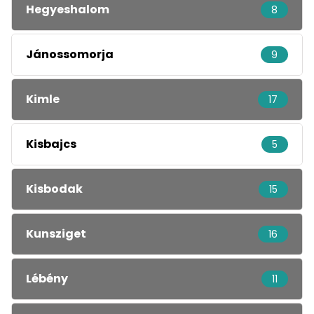
Hegyeshalom
8
Jánossomorja
9
Kimle
17
Kisbajcs
5
Kisbodak
15
Kunsziget
16
Lébény
11