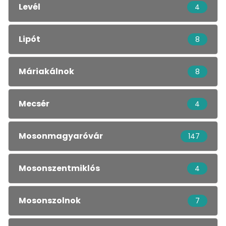
Levél
4
Lipót
8
Máriakálnok
8
Mecsér
4
Mosonmagyaróvár
147
Mosonszentmiklós
4
Mosonszolnok
7