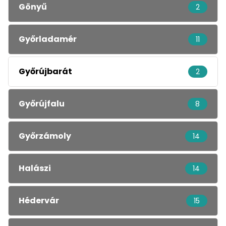
Gönyű
2
Győrladamér
11
Győrújbarát
2
Győrújfalu
8
Győrzámoly
14
Halászi
14
Hédervár
15