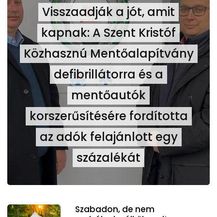
Visszaadják a jót, amit
kapnak: A Szent Kristóf
Közhasznú Mentőalapítvány
defibrillátorra és a
mentőautók
korszerűsítésére fordította
az adók felajánlott egy
százalékát
Szabadon, de nem