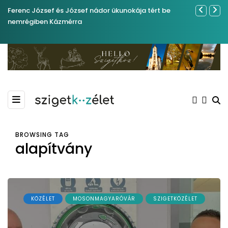
Ferenc József és József nádor ükunokája tért be
Közel tíze
nemrégiben Kázmérra
Kiemelkedő
Madármegf
BROWSING TAG
alapítvány
KÖZÉLET
MOSONMAGYARÓVÁR
SZIGETKÖZÉLET