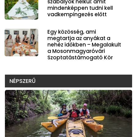
szabályok nélkül: amit
mindenképpen tudni kell
vadkempingezés előtt
Egy közösség, ami
megtartja az anyákat a
nehéz időkben – Megalakult
a Mosonmagyaróvári
Szoptatástámogató Kör
NÉPSZERŰ