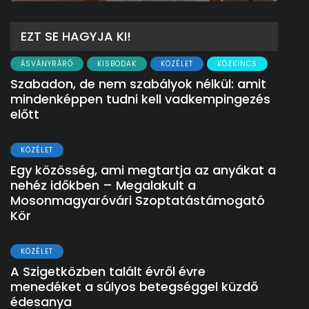
EZT SE HAGYJA KI!
ÁSVÁNYRÁRÓ
KISBODAK
KÖZÉLET
KÖZKINCS
Szabadon, de nem szabályok nélkül: amit
mindenképpen tudni kell vadkempingezés
előtt
KÖZÉLET
Egy közösség, ami megtartja az anyákat a
nehéz időkben – Megalakult a
Mosonmagyaróvári Szoptatástámogató
Kör
KÖZÉLET
A Szigetközben talált évről évre
menedéket a súlyos betegséggel küzdő
édesanya