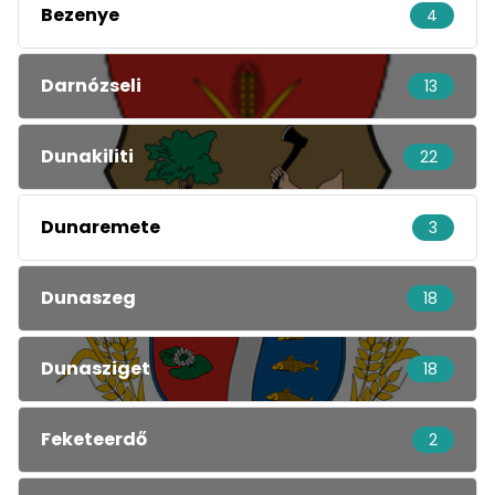
Bezenye
4
Darnózseli
13
Dunakiliti
22
Dunaremete
3
Dunaszeg
18
Dunasziget
18
Feketeerdő
2