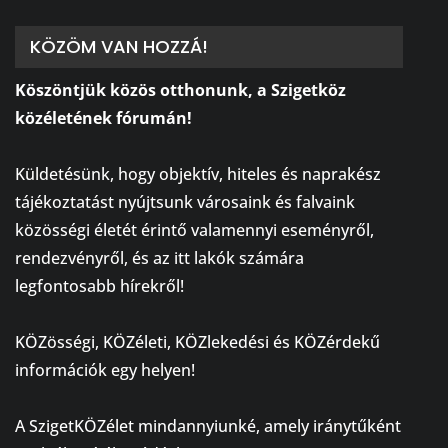
KÖZÖM VAN HOZZÁ!
Köszöntjük közös otthonunk, a Szigetköz
közéletének fórumán!
⠀
Küldetésünk, hogy objektív, hiteles és naprakész
tájékoztatást nyújtsunk városaink és falvaink
közösségi életét érintő valamennyi eseményről,
rendezvényről, és az itt lakók számára
legfontosabb hírekről!
⠀
KÖZösségi, KÖZéleti, KÖZlekedési és KÖZérdekű
információk egy helyen!
⠀
A SzigetKÖZélet mindannyiunké, amely iránytűként