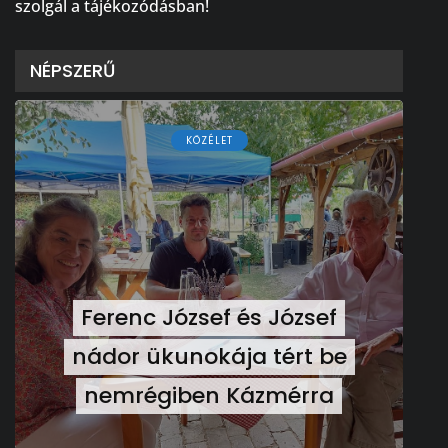
szolgál a tájékozódásban!
NÉPSZERŰ
KÖZÉLET
Ferenc József és József
nádor ükunokája tért be
nemrégiben Kázmérra