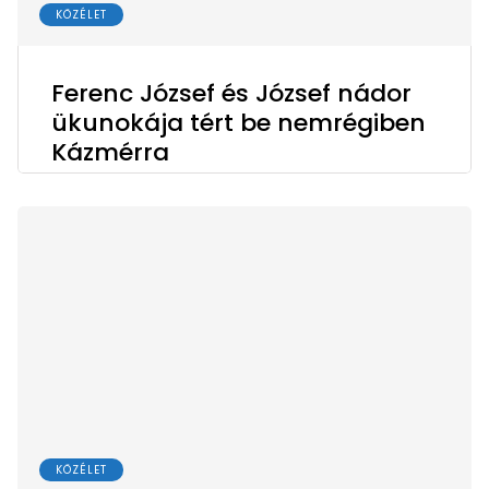
KÖZÉLET
Ferenc József és József nádor
ükunokája tért be nemrégiben
Kázmérra
KÖZÉLET