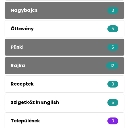
Nagybajcs
3
Öttevény
5
Püski
5
Rajka
12
Receptek
3
Szigetköz in English
5
Települések
3