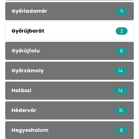
Győrladamér
11
Győrújbarát
2
Győrújfalu
8
Győrzámoly
14
Halászi
14
Hédervár
15
Hegyeshalom
8