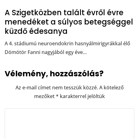
A Szigetközben talált évről évre
menedéket a súlyos betegséggel
küzdő édesanya
A 4. stádiumú neuroendokrin hasnyálmirigyrákkal élő
Dömötör Fanni nagyjából egy éve…
Vélemény, hozzászólás?
Az e-mail címet nem tesszük közzé.
A kötelező
mezőket
*
karakterrel jelöltük