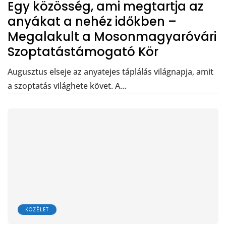
Egy közösség, ami megtartja az
anyákat a nehéz időkben –
Megalakult a Mosonmagyaróvári
Szoptatástámogató Kör
Augusztus elseje az anyatejes táplálás világnapja, amit
a szoptatás világhete követ. A…
KÖZÉLET