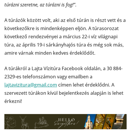
túrázni szeretne, az túrázni is fog!”
.
A túrázók között volt, aki az első túrán is részt vett és a
következőkre is mindenképpen eljön. A túrasorozat
következő rendezvényei a március 22-i víz világnapi
túra, az április 19-i sárkányhajós túra és még sok más,
amire várnak minden kedves érdeklődőt.
A túrákról a Lajta Vízitúra Facebook oldalán, a 30 884-
2329-es telefonszámon vagy emailben a
lajtavizitura@gmail.com
címen lehet érdeklődni. A
szervezett túrákon kívül bejelentkezés alapján is lehet
érkezni!