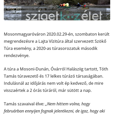
Mosonmagyaróváron 2020.02.29-én, szombaton került
megrendezésre a Lajta Vízitúra által szervezett Szökő
Túra esemény, a 2020-as túrasorozatuk második
rendezvénye.
A túra a Mosoni-Dunán, Óvárról Halásziig tartott, Tóth
Tamás túravezető és 17 lelkes túrázó társaságában.
Indulásnál az időjárás nem volt ép kedvező, de mire
visszaértek a 2 órás túráról, már sütött a nap.
Tamás szavaival élve:
„Nem hittem volna, hogy
februárban ennyijen fognak jelentkezni, de igaz, hogy aki