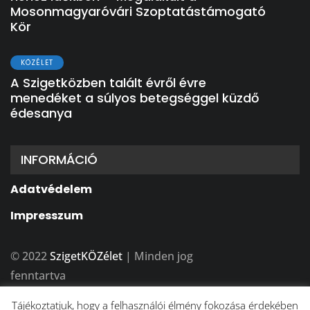
Mosonmagyaróvári Szoptatástámogató
Kör
KÖZÉLET
A Szigetközben talált évről évre
menedéket a súlyos betegséggel küzdő
édesanya
INFORMÁCIÓ
Adatvédelem
Impresszum
© 2022
SzigetKÖZélet
| Minden jog
fenntartva
A weboldalt készítette:
BFDesign Stúdió
Tájékoztatjuk, hogy a felhasználói élmény fokozása érdekében