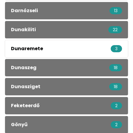
Darnózseli
13
Dunakiliti
22
Dunaremete
3
Dunaszeg
18
Dunasziget
18
Feketeerdő
2
Gönyű
2