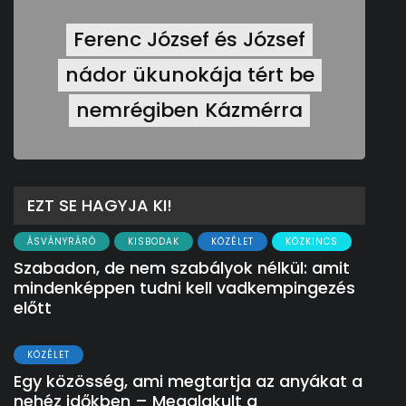
Ferenc József és József
nádor ükunokája tért be
nemrégiben Kázmérra
EZT SE HAGYJA KI!
ÁSVÁNYRÁRÓ
KISBODAK
KÖZÉLET
KÖZKINCS
Szabadon, de nem szabályok nélkül: amit
mindenképpen tudni kell vadkempingezés
előtt
KÖZÉLET
Egy közösség, ami megtartja az anyákat a
nehéz időkben – Megalakult a