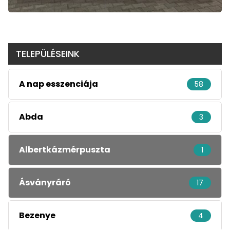
TELEPÜLÉSEINK
A nap esszenciája
58
Abda
3
Albertkázmérpuszta
1
Ásványráró
17
Bezenye
4