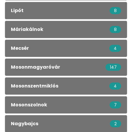
Lipót
8
Máriakálnok
8
Mecsér
4
Mosonmagyaróvár
147
Mosonszentmiklós
4
Mosonszolnok
7
Nagybajcs
2