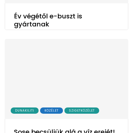
Év végétől e-buszt is
gyártanak
DUNAKILITI
KÖZÉLET
SZIGETKÖZÉLET
Sose becsüljük alá a víz erejét!