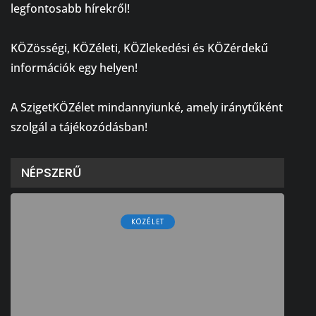
legfontosabb hírekről!
⠀
KÖZösségi, KÖZéleti, KÖZlekedési és KÖZérdekű
információk egy helyen!
⠀
A SzigetKÖZélet mindannyiunké, amely iránytűként
szolgál a tájékozódásban!
NÉPSZERŰ
KÖZÉLET