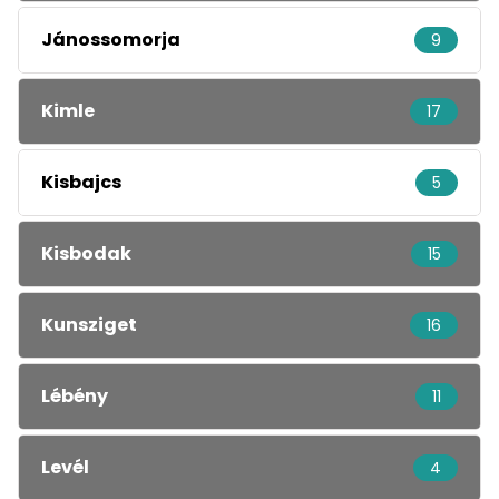
Jánossomorja
9
Kimle
17
Kisbajcs
5
Kisbodak
15
Kunsziget
16
Lébény
11
Levél
4