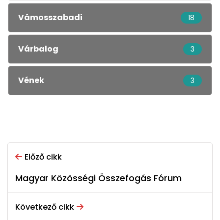
Vámosszabadi
18
Várbalog
3
Vének
3
Előző cikk
Magyar Közösségi Összefogás Fórum
Következő cikk