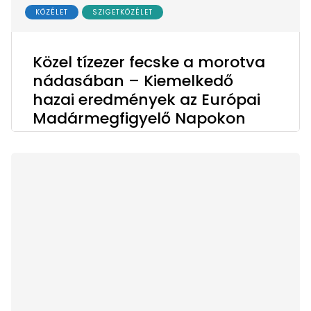
KÖZÉLET
SZIGETKÖZÉLET
Közel tízezer fecske a morotva
nádasában – Kiemelkedő
hazai eredmények az Európai
Madármegfigyelő Napokon