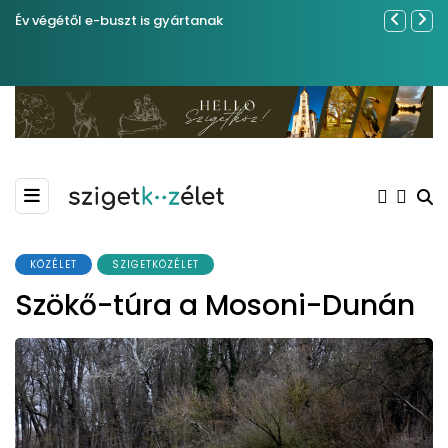
Év végétől e-buszt is gyártanak
Sose becsül
KÖZÉLET
SZIGETKÖZÉLET
Szökő-túra a Mosoni-Dunán