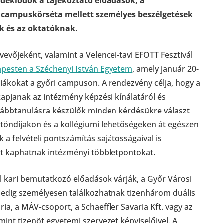
rdeklődők a t
ájékoztató előadások, a
s campuskörséta mellett személyes beszélgetések
ak és az oktatóknak.
vevőjeként, valamint a Velencei-tavi EFOTT Fesztivál
pesten a Széchenyi István Egyetem
, amely január 20-
iákokat a győri campuson. A rendezvény célja, hogy a
kapjanak az intézmény képzési kínálatáról és
ábbtanulásra készülők minden kérdésükre választ
ztöndíjakon és a kollégiumi lehetőségeken át egészen
k a felvételi pontszámítás sajátosságaival is
 kaphatnak intézményi többletpontokat.
 kari bemutatkozó előadások várják, a Győr Városi
pedig személyesen találkozhatnak tizenhárom duális
ia, a MÁV-csoport, a Schaeffler Savaria Kft. vagy az
mint tizenöt egyetemi szervezet képviselőivel. A