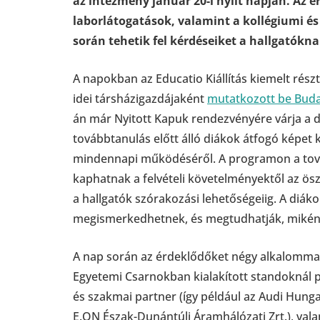
az intézmény január 20-i nyílt napján. Az é
laborlátogatások, valamint a kollégiumi é
során tehetik fel kérdéseiket a hallgatókn
A napokban az Educatio Kiállítás kiemelt részt
idei társházigazdájaként
mutatkozott be Buda
án már Nyitott Kapuk rendezvényére várja a d
továbbtanulás előtt álló diákok átfogó képet 
mindennapi működéséről. A programon a tov
kaphatnak a felvételi követelményektől az ös
a hallgatók szórakozási lehetőségeiig. A diáko
megismerkedhetnek, és megtudhatják, miként
A nap során az érdeklődőket négy alkalommal
Egyetemi Csarnokban kialakított standoknál 
és szakmai partner (így például az Audi Hungar
E.ON Észak-Dunántúli Áramhálózati Zrt.), vala