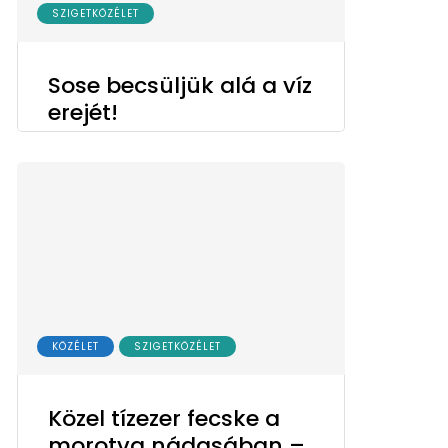
SZIGETKÖZÉLET
Sose becsüljük alá a víz
erejét!
KÖZÉLET
SZIGETKÖZÉLET
Közel tízezer fecske a
morotva nádasában –