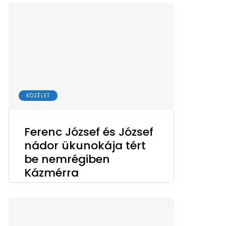
KÖZÉLET
Ferenc József és József
nádor ükunokája tért
be nemrégiben
Kázmérra