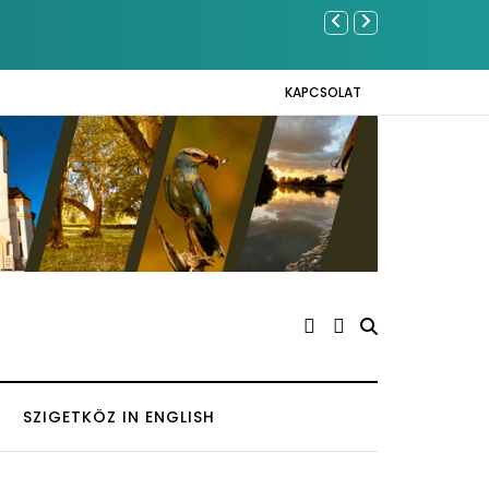
Közel tízeze
Napokon
KAPCSOLAT
SZIGETKÖZ IN ENGLISH