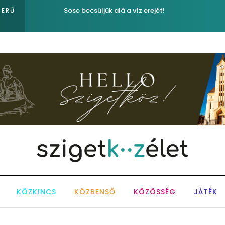
Sose becsüljük alá a víz erejét!
ZERŰ
KÖZKINCS
KÖZBENSŐ
KÖZÖSSÉG
JÁTÉK