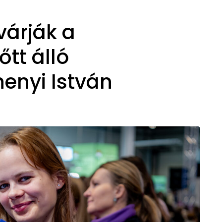
várják a
tt álló
henyi István