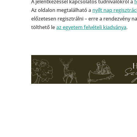
A jelentkezéssel kapcsolatos tudnivalókról a
f
Az oldalon megtalálható a
nyílt nap regisztrác
előzetesen regisztrálni – erre a rendezvény na
tölthető le
az egyetem felvételi kiadványa
.