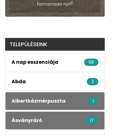
TELEPÜLÉSEINK
A nap esszenciája
58
Abda
3
Albertkázmérpuszta
1
Ásványráró
17