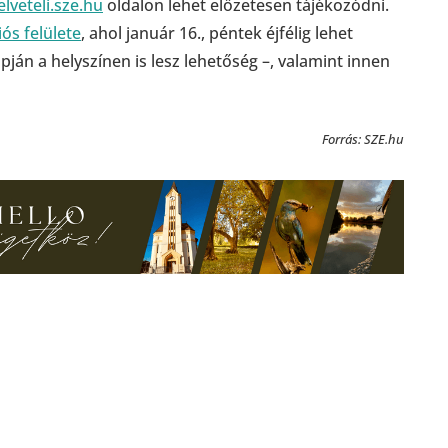
elveteli.sze.hu
oldalon lehet előzetesen tájékozódni.
iós felülete
, ahol január 16., péntek éjfélig lehet
pján a helyszínen is lesz lehetőség –, valamint innen
Forrás: SZE.hu