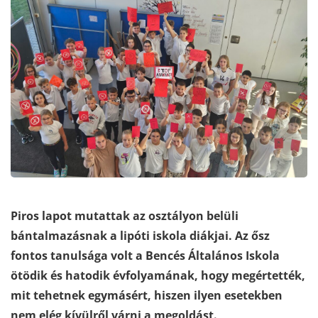
Piros lapot mutattak az osztályon belüli
bántalmazásnak a lipóti iskola diákjai. Az ősz
fontos tanulsága volt a Bencés Általános Iskola
ötödik és hatodik évfolyamának, hogy megértették,
mit tehetnek egymásért, hiszen ilyen esetekben
nem elég kívülről várni a megoldást.