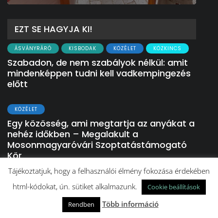
EZT SE HAGYJA KI!
ÁSVÁNYRÁRÓ
KISBODAK
KÖZÉLET
KÖZKINCS
Szabadon, de nem szabályok nélkül: amit
mindenképpen tudni kell vadkempingezés
előtt
KÖZÉLET
Egy közösség, ami megtartja az anyákat a
nehéz időkben – Megalakult a
Mosonmagyaróvári Szoptatástámogató
Kör
Tájékoztatjuk, hogy a felhasználói élmény fokozása érdekében
KÖZÉLET
html-kódokat, ún. sütiket alkalmazunk.
Cookie beállítások
A Szigetközben talált évről évre
Több információ
menedéket a súlyos betegséggel küzdő
Rendben
édesanya