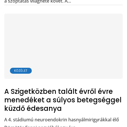
a szoptatás világhete követ. A…
KÖZÉLET
A Szigetközben talált évről évre
menedéket a súlyos betegséggel
küzdő édesanya
A 4. stádiumú neuroendokrin hasnyálmirigyrákkal élő