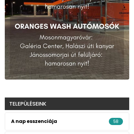
TELEPÜLÉSEINK
A nap esszenciája
58