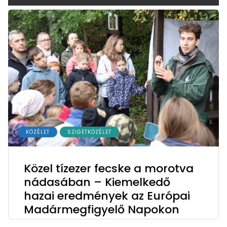
KÖZÉLET
SZIGETKÖZÉLET
Közel tízezer fecske a morotva
nádasában – Kiemelkedő
hazai eredmények az Európai
Madármegfigyelő Napokon