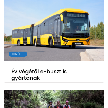
KÖZÉLET
Év végétől e-buszt is
gyártanak