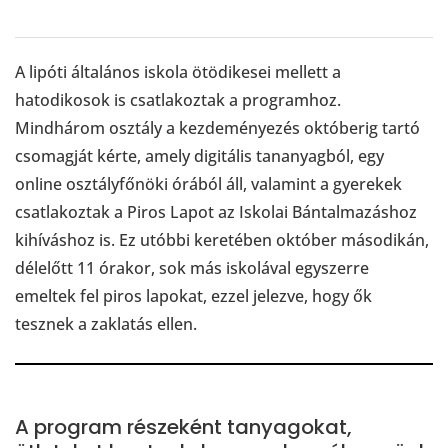
A lipóti általános iskola ötödikesei mellett a
hatodikosok is csatlakoztak a programhoz.
Mindhárom osztály a kezdeményezés októberig tartó
csomagját kérte, amely digitális tananyagból, egy
online osztályfőnöki órából áll, valamint a gyerekek
csatlakoztak a Piros Lapot az Iskolai Bántalmazáshoz
kihíváshoz is. Ez utóbbi keretében október másodikán,
délelőtt 11 órakor, sok más iskolával egyszerre
emeltek fel piros lapokat, ezzel jelezve, hogy ők
tesznek a zaklatás ellen.
A program részeként tanyagokat,