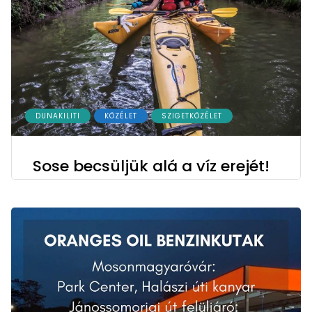
DUNAKILITI
KÖZÉLET
SZIGETKÖZÉLET
Sose becsüljük alá a víz erejét!