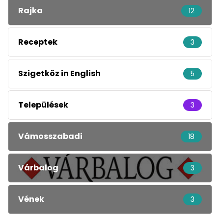
Rajka
12
Receptek
3
Szigetköz in English
5
Települések
3
Vámosszabadi
18
Várbalog
3
Vének
3