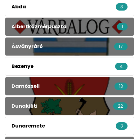
Abda
3
Albertkázmérpuszta
1
Ásványráró
17
Bezenye
4
Darnózseli
13
Dunakiliti
22
Dunaremete
3