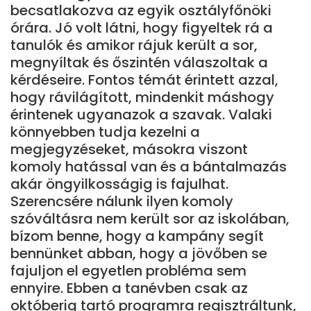
becsatlakozva az egyik osztályfőnöki
órára. Jó volt látni, hogy figyeltek rá a
tanulók és amikor rájuk került a sor,
megnyíltak és őszintén válaszoltak a
kérdéseire. Fontos témát érintett azzal,
hogy rávilágított, mindenkit máshogy
érintenek ugyanazok a szavak. Valaki
könnyebben tudja kezelni a
megjegyzéseket, másokra viszont
komoly hatással van és a bántalmazás
akár öngyilkosságig is fajulhat.
Szerencsére nálunk ilyen komoly
szóváltásra nem került sor az iskolában,
bízom benne, hogy a kampány segít
bennünket abban, hogy a jövőben se
fajuljon el egyetlen probléma sem
ennyire. Ebben a tanévben csak az
októberig tartó programra regisztráltunk,