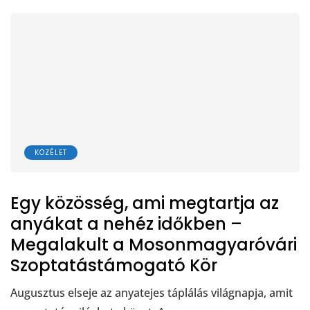
KÖZÉLET
Egy közösség, ami megtartja az
anyákat a nehéz időkben –
Megalakult a Mosonmagyaróvári
Szoptatástámogató Kör
Augusztus elseje az anyatejes táplálás világnapja, amit