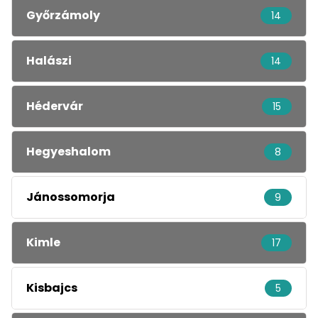
Győrzámoly
14
Halászi
14
Hédervár
15
Hegyeshalom
8
Jánossomorja
9
Kimle
17
Kisbajcs
5