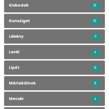
Kisbodak
15
Kunsziget
16
Lébény
11
Levél
4
Lipót
8
Máriakálnok
8
Mecsér
4