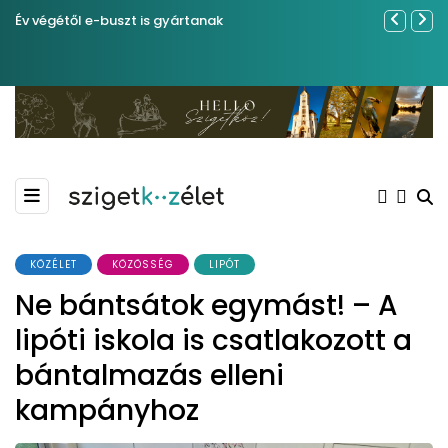
Év végétől e-buszt is gyártanak
Sose becsül
KÖZÉLET
KÖZÖSSÉG
LIPÓT
Ne bántsátok egymást! – A
lipóti iskola is csatlakozott a
bántalmazás elleni
kampányhoz