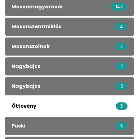
Mosonmagyaróvár
147
Mosonszentmiklós
4
Mosonszolnok
7
Nagybajcs
2
Nagybajcs
3
Öttevény
5
Püski
5