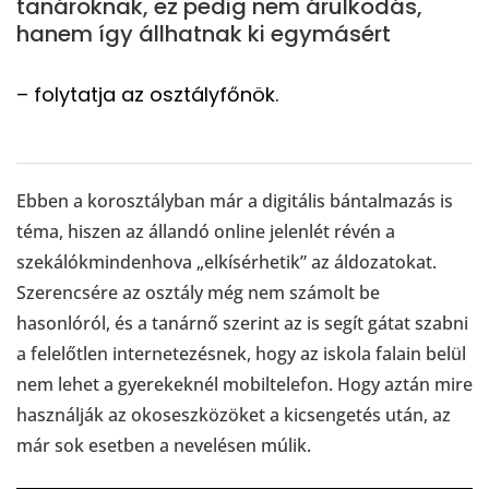
tanároknak, ez pedig nem árulkodás,
hanem így állhatnak ki egymásért
– folytatja az osztályfőnök.
Ebben a korosztályban már a digitális bántalmazás is
téma, hiszen az állandó online jelenlét révén a
szekálókmindenhova „elkísérhetik” az áldozatokat.
Szerencsére az osztály még nem számolt be
hasonlóról, és a tanárnő szerint az is segít gátat szabni
a felelőtlen internetezésnek, hogy az iskola falain belül
nem lehet a gyerekeknél mobiltelefon. Hogy aztán mire
használják az okoseszközöket a kicsengetés után, az
már sok esetben a nevelésen múlik.