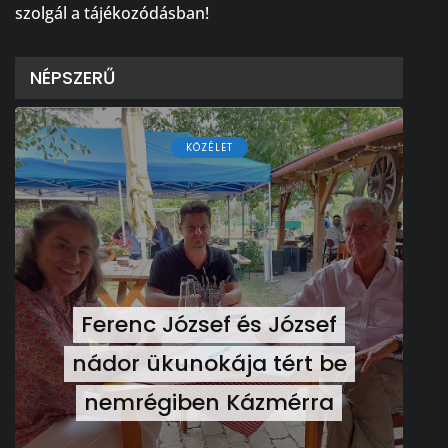
szolgál a tájékozódásban!
NÉPSZERŰ
KÖZÉLET
Ferenc József és József
nádor ükunokája tért be
nemrégiben Kázmérra