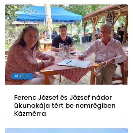
KÖZÉLET
Ferenc József és József nádor
ükunokája tért be nemrégiben
Kázmérra