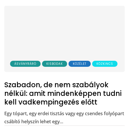
ÁSVÁNYRÁRÓ
KISBODAK
KÖZÉLET
KÖZKINCS
Szabadon, de nem szabályok
nélkül: amit mindenképpen tudni
kell vadkempingezés előtt
Egy tópart, egy erdei tisztás vagy egy csendes folyópart
csábító helyszín lehet egy…