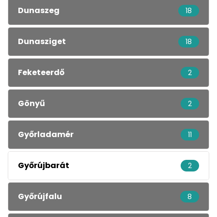
Dunaszeg
18
Dunasziget
18
Feketeerdő
2
Gönyű
2
Győrladamér
11
Győrújbarát
2
Győrújfalu
8