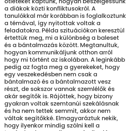
ötleteket kaptunk, hogyan beszélgessünk
a diákok közti konfliktusokról. A
tanulókkal már korábban is foglalkoztunk
a témával, így nyitottak voltak a
feladatokra. Példa szituációkon keresztül
értettük meg, mi a különbség a baleset
és a bántalmazás között. Megtanultuk,
hogyan kommunikáljunk otthon arról
hogy mi történt az iskolában. A leginkább
pedig az fogta meg a gyerekeket, hogy
egy veszekedésben nem csak a
bántalmazó és a bántalmazott vesz
részt, de sokszor vannak szemlélők és
akár segítők is. Rájöttek, hogy bizony
gyakran voltak szemtanúi szekálásnak
és ha nem tettek semmit, akkor nem
váltak segítőkké. Elmagyaráztuk nekik,
hogy ilyenkor mindig szólni kell a