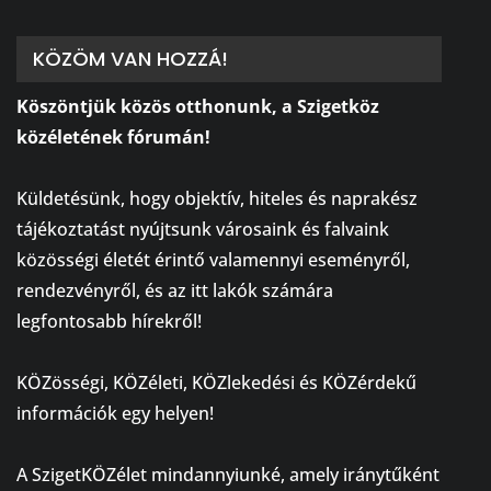
KÖZÖM VAN HOZZÁ!
Köszöntjük közös otthonunk, a Szigetköz
közéletének fórumán!
⠀
Küldetésünk, hogy objektív, hiteles és naprakész
tájékoztatást nyújtsunk városaink és falvaink
közösségi életét érintő valamennyi eseményről,
rendezvényről, és az itt lakók számára
legfontosabb hírekről!
⠀
KÖZösségi, KÖZéleti, KÖZlekedési és KÖZérdekű
információk egy helyen!
⠀
A SzigetKÖZélet mindannyiunké, amely iránytűként