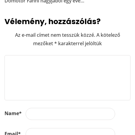
Dömötör Fanni nagyjából egy éve…
Vélemény, hozzászólás?
Az e-mail címet nem tesszük közzé.
A kötelező
mezőket
*
karakterrel jelöltük
Name
*
Email
*