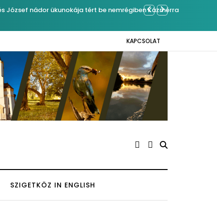
mrégiben Kázmérra
Év végétől
KAPCSOLAT
SZIGETKÖZ IN ENGLISH