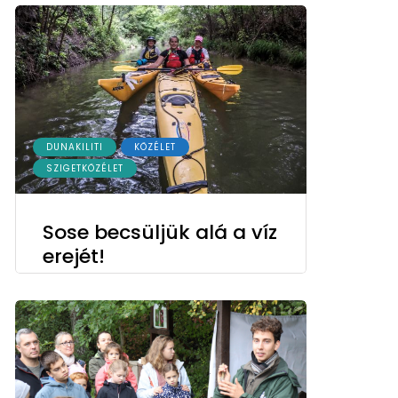
DUNAKILITI
KÖZÉLET
SZIGETKÖZÉLET
Sose becsüljük alá a víz
erejét!