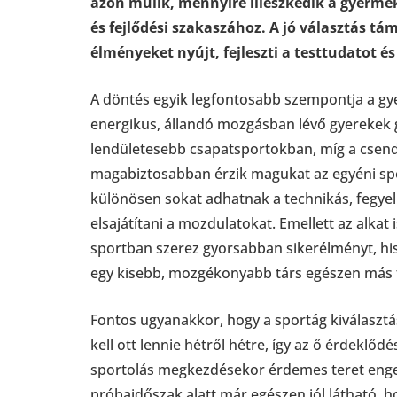
azon múlik, mennyire illeszkedik a gyerm
és fejlődési szakaszához. A jó választás t
élményeket nyújt, fejleszti a testtudatot é
A döntés egyik legfontosabb szempontja a 
energikus, állandó mozgásban lévő gyerekek 
lendületesebb csapatsportokban, míg a csen
magabiztosabban érzik magukat az egyéni spo
különösen sokat adhatnak a technikás, fegyel
elsajátítani a mozdulatokat. Emellett az alkat
sportban szerez gyorsabban sikerélményt, hi
egy kisebb, mozgékonyabb társ egészen más 
Fontos ugyanakkor, hogy a sportág kiválasztá
kell ott lennie hétről hétre, így az ő érdeklőd
sportolás megkezdésekor érdemes teret enged
próbaidőszak alatt már egészen jól látható, 