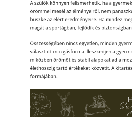
A szülők könnyen felismerhetik, ha a gyermek
örömmel mesél az élményeiről, nem panaszkod
büszke az elért eredményeire. Ha mindez megje
magát a sportágban, fejlődik és biztonságban
Összességében nincs egyetlen, minden gyerme
választott mozgásforma illeszkedjen a gyerm
miközben örömöt és stabil alapokat ad a mozg
élethosszig tartó értékeket közvetít. A kitartá
formájában.