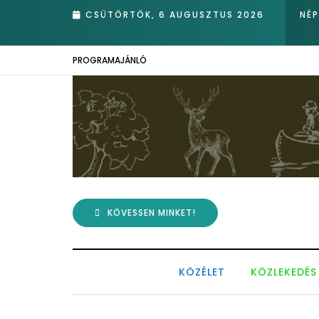
rotva nádasában – Kiemelkedő hazai eredmények az Európai Madárm
CSÜTÖRTÖK, 6 AUGUSZTUS 2026
NÉ
PROGRAMAJÁNLÓ
KÖVESSEN MINKET!
KÖZÉLET
KÖZLEKEDÉS