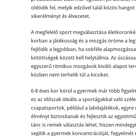
oldódik fel, melyik edzővel talál közös hang
sikerélményt és élvezetet.
A megfelelő sport megválasztása életkoronké
korban a játékosság és a mozgás öröme a le
fejlődik a legjobban, ha sokféle alapmozgáss
kötöttségek között kell helytállnia. Az úszáss
egyszerű ritmikus mozgások kiváló alapot te
közben nem terhelik túl a kicsiket.
6-8 éves kor körül a gyermek már több figyelm
ez az időszak ideális a sportágakkal való sz
csapatsportok, például a labdajátékok, egyr
élményt biztosítanak és fejlesztik az együtt
tánc is remek választás lehet, hiszen mindeg
segítik a gyermek koncentrációját, fegyelmét 