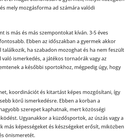
ot és mely mozgásforma ad számára valódi
nt is más és más szempontokat kíván. 3-5 éves
gfontosabb. Ebben az időszakban a gyermek akkor
al találkozik, ha szabadon mozoghat és ha nem feszült
al való ismerkedés, a játékos tornaórák vagy az
remtenek a későbbi sportokhoz, mégpedig úgy, hogy
et, koordinációt és kitartást képes mozgósítani, így
élesebb körű ismerkedésre. Ebben a korban a
e nagyobb szerepet kaphatnak, mert közösségi
működést. Ugyanakkor a küzdősportok, az úszás vagy a
yik más képességeket és készségeket erősít, miközben
és önismeretét.