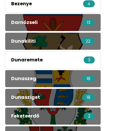
Bezenye
4
Darnózseli
13
Dunakiliti
22
Dunaremete
3
Dunaszeg
18
Dunasziget
18
Feketeerdő
2