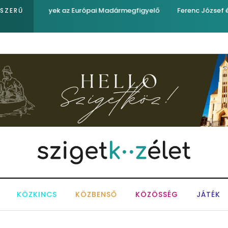
egfigyelő
Ferenc József és József nádor ükunokája tért be ne
PSZERŰ
KÖZKINCS
KÖZBENSŐ
KÖZÖSSÉG
JÁTÉK