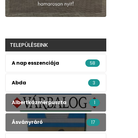
TELEPÜLÉSEINK
A nap esszenciája
58
Abda
3
Albertkázmérpuszta
1
Ásványráró
17