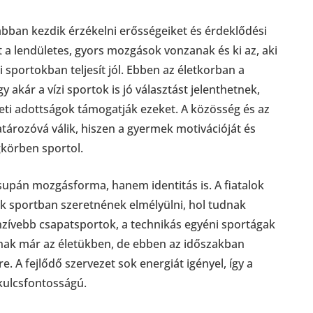
abban kezdik érzékelni erősségeiket és érdeklődési
it a lendületes, gyors mozgások vonzanak és ki az, aki
 sportokban teljesít jól. Ebben az életkorban a
gy akár a vízi sportok is jó választást jelenthetnek,
eti adottságok támogatják ezeket. A közösség és az
rozóvá válik, hiszen a gyermek motivációját és
gkörben sportol.
upán mozgásforma, hanem identitás is. A fiatalok
k sportban szeretnének elmélyülni, hol tudnak
enzívebb csapatsportok, a technikás egyéni sportágak
tnak már az életükben, de ebben az időszakban
re. A fejlődő szervezet sok energiát igényel, így a
kulcsfontosságú.