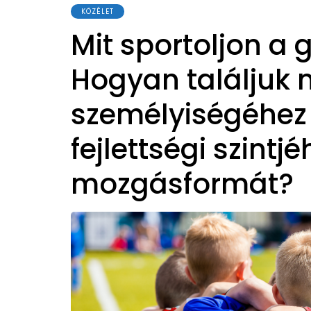
KÖZÉLET
Mit sportoljon a 
Hogyan találjuk
személyiségéhez
fejlettségi szintjé
mozgásformát?