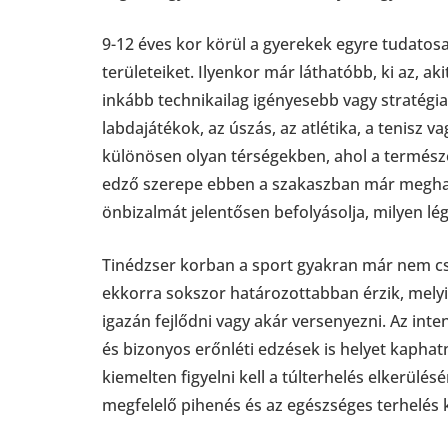
9-12 éves kor körül a gyerekek egyre tudatos
területeiket. Ilyenkor már láthatóbb, ki az, ak
inkább technikailag igényesebb vagy stratégiai
labdajátékok, az úszás, az atlétika, a tenisz va
különösen olyan térségekben, ahol a termész
edző szerepe ebben a szakaszban már meghatá
önbizalmát jelentősen befolyásolja, milyen lé
Tinédzser korban a sport gyakran már nem cs
ekkorra sokszor határozottabban érzik, melyi
igazán fejlődni vagy akár versenyezni. Az int
és bizonyos erőnléti edzések is helyet kapha
kiemelten figyelni kell a túlterhelés elkerülésé
megfelelő pihenés és az egészséges terhelés 