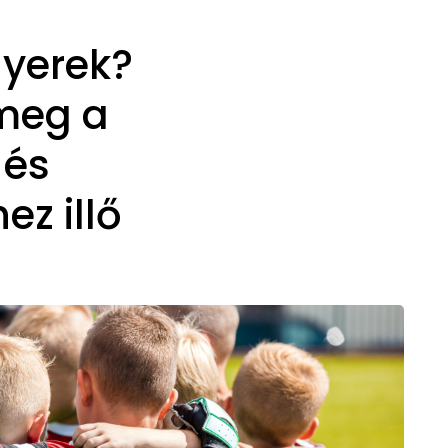
gyerek?
 meg a
 és
hez illő