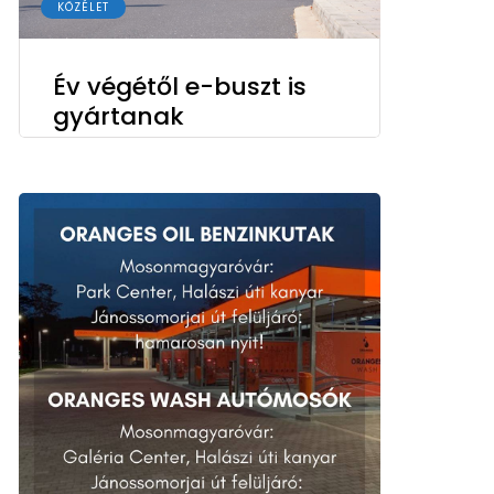
KÖZÉLET
Év végétől e-buszt is
gyártanak