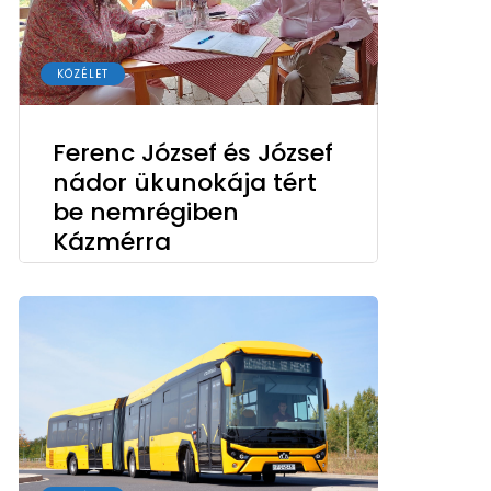
KÖZÉLET
Ferenc József és József
nádor ükunokája tért
be nemrégiben
Kázmérra