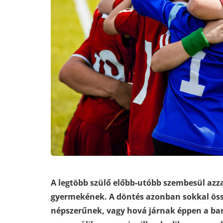
A legtöbb szülő előbb-utóbb szembesül azza
gyermekének. A döntés azonban sokkal öss
népszerűnek, vagy hová járnak éppen a bar