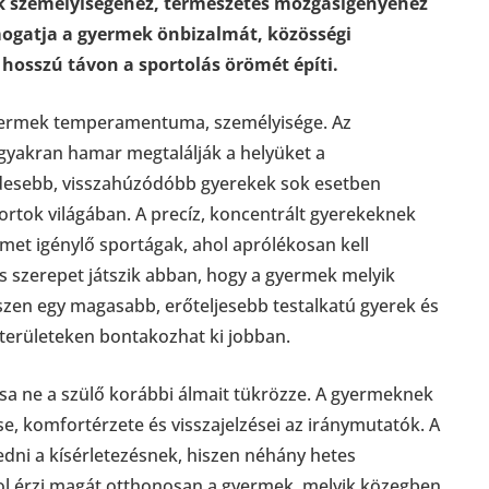
ek személyiségéhez, természetes mozgásigényéhez
ámogatja a gyermek önbizalmát, közösségi
s hosszú távon a sportolás örömét építi.
gyermek temperamentuma, személyisége. Az
gyakran hamar megtalálják a helyüket a
desebb, visszahúzódóbb gyerekek sok esetben
rtok világában. A precíz, koncentrált gyerekeknek
met igénylő sportágak, ahol aprólékosan kell
 is szerepet játszik abban, hogy a gyermek melyik
szen egy magasabb, erőteljesebb testalkatú gyerek és
területeken bontakozhat ki jobban.
sa ne a szülő korábbi álmait tükrözze. A gyermeknek
ése, komfortérzete és visszajelzései az iránymutatók. A
ni a kísérletezésnek, hiszen néhány hetes
hol érzi magát otthonosan a gyermek, melyik közegben