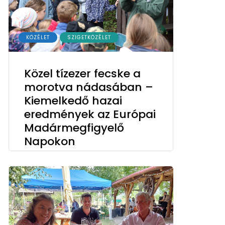
KÖZÉLET
SZIGETKÖZÉLET
Közel tízezer fecske a
morotva nádasában –
Kiemelkedő hazai
eredmények az Európai
Madármegfigyelő
Napokon