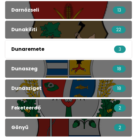
Darnózseli
13
Dunakiliti
22
Dunaremete
3
Dunaszeg
18
Dunasziget
18
Feketeerdő
2
Gönyű
2