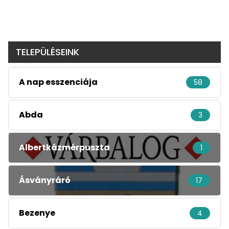
TELEPÜLÉSEINK
A nap esszenciája
58
Abda
3
Albertkázmérpuszta
1
Ásványráró
17
Bezenye
4