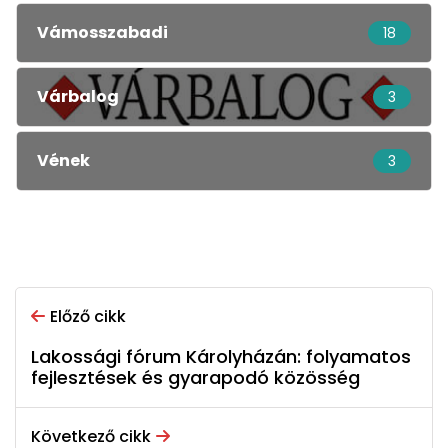
Vámosszabadi
18
Várbalog
3
Vének
3
Előző cikk
Lakossági fórum Károlyházán: folyamatos
fejlesztések és gyarapodó közösség
Következő cikk