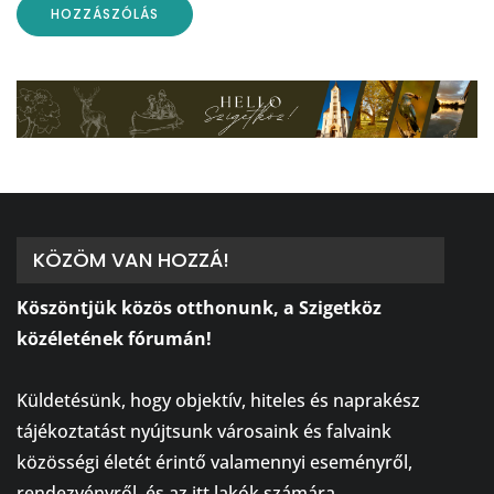
KÖZÖM VAN HOZZÁ!
Köszöntjük közös otthonunk, a Szigetköz
közéletének fórumán!
⠀
Küldetésünk, hogy objektív, hiteles és naprakész
tájékoztatást nyújtsunk városaink és falvaink
közösségi életét érintő valamennyi eseményről,
rendezvényről, és az itt lakók számára