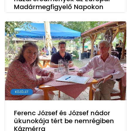
Madármegfigyelő Napokon
KÖZÉLET
Ferenc József és József nádor
ükunokája tért be nemrégiben
Kázmérra