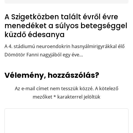
A Szigetközben talált évről évre
menedéket a súlyos betegséggel
küzdő édesanya
A 4. stádiumú neuroendokrin hasnyálmirigyrákkal élő
Dömötör Fanni nagyjából egy éve…
Vélemény, hozzászólás?
Az e-mail címet nem tesszük közzé.
A kötelező
mezőket
*
karakterrel jelöltük