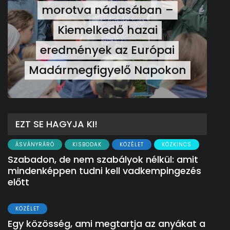
morotva nádasában –
Kiemelkedő hazai
eredmények az Európai
Madármegfigyelő Napokon
EZT SE HAGYJA KI!
ÁSVÁNYRÁRÓ
KISBODAK
KÖZÉLET
KÖZKINCS
Szabadon, de nem szabályok nélkül: amit
mindenképpen tudni kell vadkempingezés
előtt
KÖZÉLET
Egy közösség, ami megtartja az anyákat a