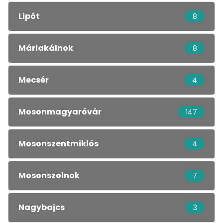
Lipót
8
Máriakálnok
8
Mecsér
4
Mosonmagyaróvár
147
Mosonszentmiklós
4
Mosonszolnok
7
Nagybajcs
3