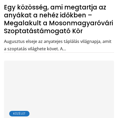
Egy közösség, ami megtartja az
anyákat a nehéz időkben –
Megalakult a Mosonmagyaróvári
Szoptatástámogató Kör
Augusztus elseje az anyatejes táplálás világnapja, amit
a szoptatás világhete követ. A…
KÖZÉLET