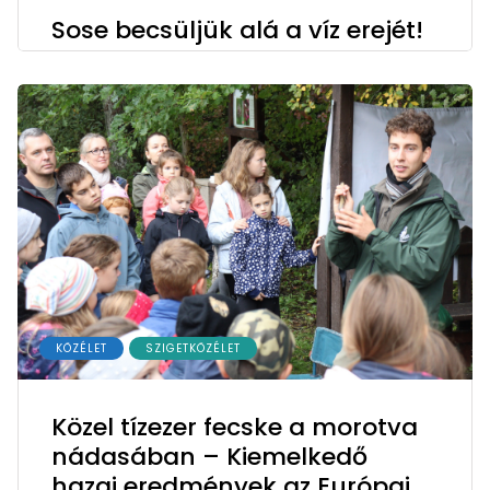
Sose becsüljük alá a víz erejét!
KÖZÉLET
SZIGETKÖZÉLET
Közel tízezer fecske a morotva
nádasában – Kiemelkedő
hazai eredmények az Európai