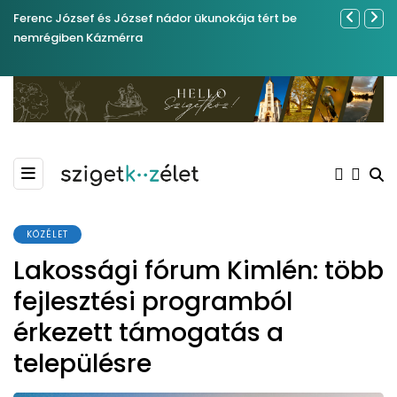
Ferenc József és József nádor ükunokája tért be
Év végétől 
nemrégiben Kázmérra
KÖZÉLET
Lakossági fórum Kimlén: több
fejlesztési programból
érkezett támogatás a
településre