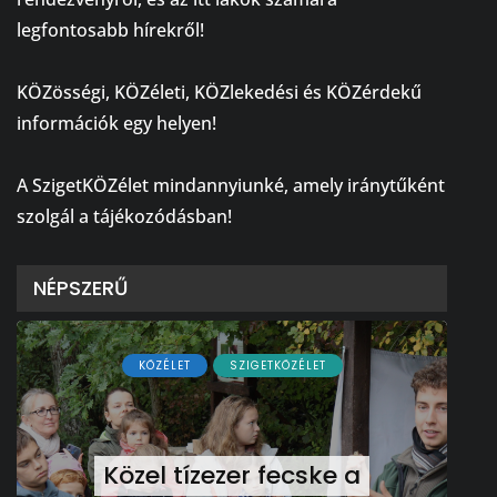
legfontosabb hírekről!
⠀
KÖZösségi, KÖZéleti, KÖZlekedési és KÖZérdekű
információk egy helyen!
⠀
A SzigetKÖZélet mindannyiunké, amely iránytűként
szolgál a tájékozódásban!
NÉPSZERŰ
KÖZÉLET
SZIGETKÖZÉLET
Közel tízezer fecske a