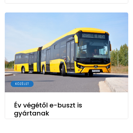
KÖZÉLET
Év végétől e-buszt is
gyártanak