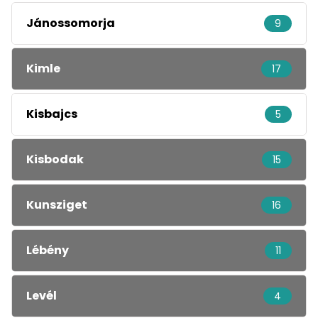
Jánossomorja
9
Kimle
17
Kisbajcs
5
Kisbodak
15
Kunsziget
16
Lébény
11
Levél
4