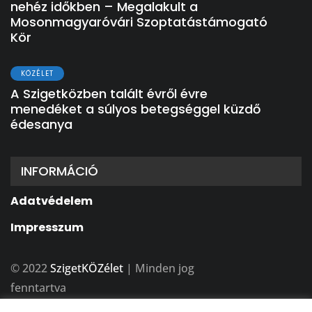
nehéz időkben – Megalakult a
Mosonmagyaróvári Szoptatástámogató
Kör
KÖZÉLET
A Szigetközben talált évről évre
menedéket a súlyos betegséggel küzdő
édesanya
INFORMÁCIÓ
Adatvédelem
Impresszum
© 2022
SzigetKÖZélet
| Minden jog
fenntartva
A weboldalt készítette:
BFDesign Stúdió