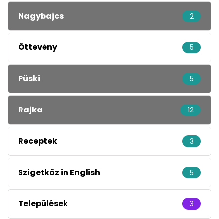
Nagybajcs
2
Öttevény
5
Püski
5
Rajka
12
Receptek
3
Szigetköz in English
5
Települések
3