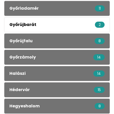
Győrladamér
11
Győrújbarát
2
Győrújfalu
8
Győrzámoly
14
Halászi
14
Hédervár
15
Hegyeshalom
8