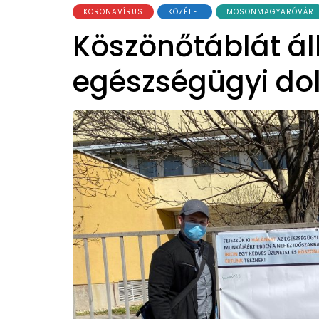
KORONAVÍRUS
KÖZÉLET
MOSONMAGYARÓVÁR
Köszönőtáblát áll
egészségügyi do