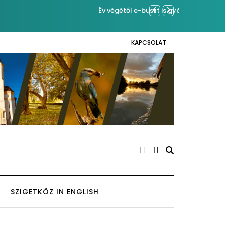
Sose becsüljük
KAPCSOLAT
SZIGETKÖZ IN ENGLISH