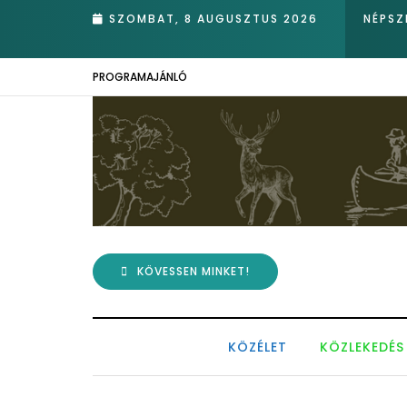
 ükunokája tért be nemrégiben Kázmérra
SZOMBAT, 8 AUGUSZTUS 2026
NÉPSZ
PROGRAMAJÁNLÓ
KÖVESSEN MINKET!
KÖZÉLET
KÖZLEKEDÉS