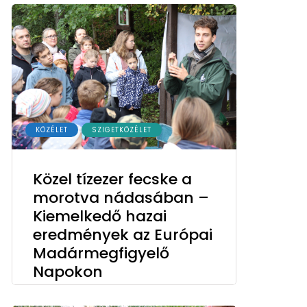
KÖZÉLET
SZIGETKÖZÉLET
Közel tízezer fecske a
morotva nádasában –
Kiemelkedő hazai
eredmények az Európai
Madármegfigyelő
Napokon