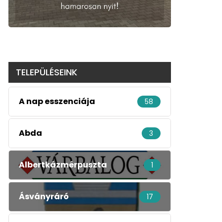
TELEPÜLÉSEINK
A nap esszenciája
58
Abda
3
Albertkázmérpuszta
1
Ásványráró
17