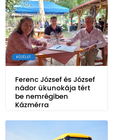
KÖZÉLET
Ferenc József és József
nádor ükunokája tért
be nemrégiben
Kázmérra