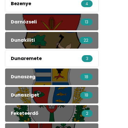
Bezenye
4
Darnózseli
13
Dunakiliti
22
Dunaremete
3
Dunaszeg
18
Dunasziget
18
Feketeerdő
2