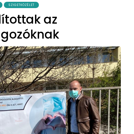
SZIGETKÖZÉLET
ítottak az
lgozóknak