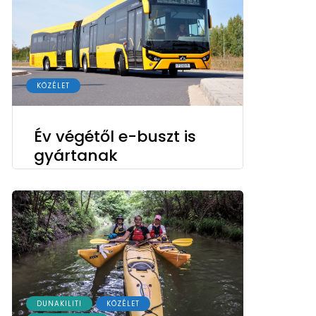
KÖZÉLET
Év végétől e-buszt is
gyártanak
DUNAKILITI
KÖZÉLET