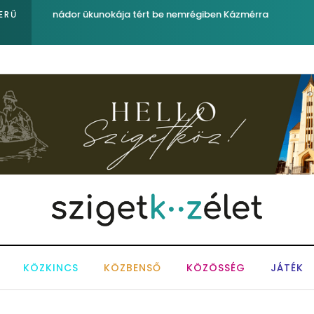
Év végétől e-buszt is gyártanak
ERŰ
KÖZKINCS
KÖZBENSŐ
KÖZÖSSÉG
JÁTÉK