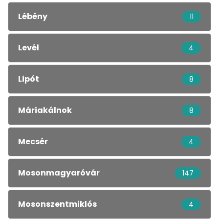
Lébény
11
Levél
4
Lipót
8
Máriakálnok
8
Mecsér
4
Mosonmagyaróvár
147
Mosonszentmiklós
4