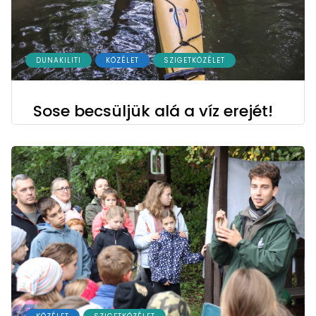
DUNAKILITI
KÖZÉLET
SZIGETKÖZÉLET
Sose becsüljük alá a víz erejét!