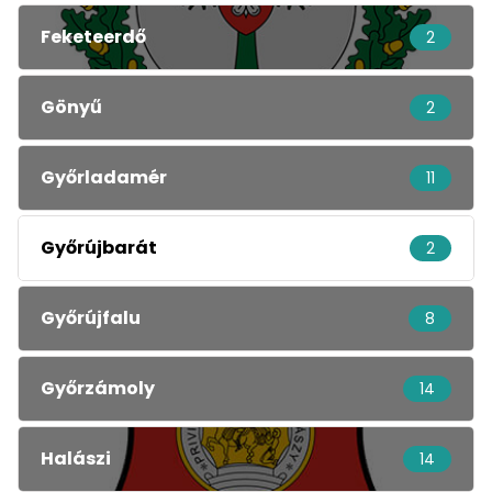
Feketeerdő
2
Gönyű
2
Győrladamér
11
Győrújbarát
2
Győrújfalu
8
Győrzámoly
14
Halászi
14