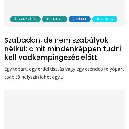
ÁSVÁNYRÁRÓ
KISBODAK
KÖZÉLET
KÖZKINCS
Szabadon, de nem szabályok
nélkül: amit mindenképpen tudni
kell vadkempingezés előtt
Egy tópart, egy erdei tisztás vagy egy csendes folyópart
csábító helyszín lehet egy…