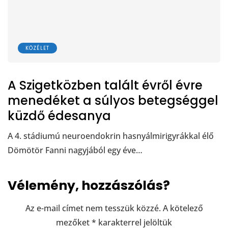
KÖZÉLET
A Szigetközben talált évről évre
menedéket a súlyos betegséggel
küzdő édesanya
A 4. stádiumú neuroendokrin hasnyálmirigyrákkal élő
Dömötör Fanni nagyjából egy éve…
Vélemény, hozzászólás?
Az e-mail címet nem tesszük közzé.
A kötelező
mezőket
*
karakterrel jelöltük