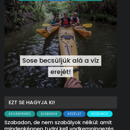
Sose becsüljük alá a víz
erejét!
EZT SE HAGYJA KI!
ÁSVÁNYRÁRÓ
KISBODAK
KÖZÉLET
KÖZKINCS
Szabadon, de nem szabályok nélkül: amit
mindenképpen tudni kell vadkempingezés