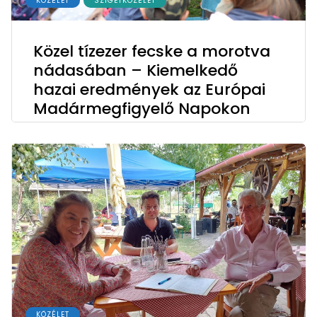
KÖZÉLET
SZIGETKÖZÉLET
Közel tízezer fecske a morotva
nádasában – Kiemelkedő
hazai eredmények az Európai
Madármegfigyelő Napokon
KÖZÉLET