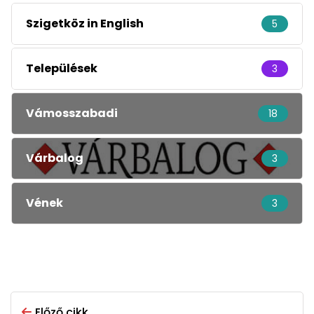
Szigetköz in English
5
Települések
3
Vámosszabadi
18
Várbalog
3
Vének
3
Előző cikk