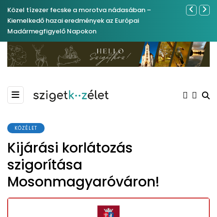
Közel tízezer fecske a morotva nádasában –
Ferenc Józs
Kiemelkedő hazai eredmények az Európai
nemrégibe
Madármegfigyelő Napokon
KÖZÉLET
Kijárási korlátozás
szigorítása
Mosonmagyaróváron!