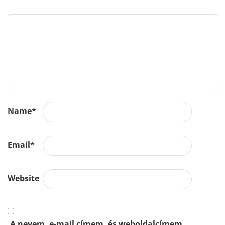
Name
*
Email
*
Website
A nevem, e-mail címem, és weboldalcímem