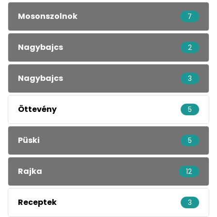
Mosonszolnok
7
Nagybajcs
2
Nagybajcs
3
Öttevény
5
Püski
5
Rajka
12
Receptek
3