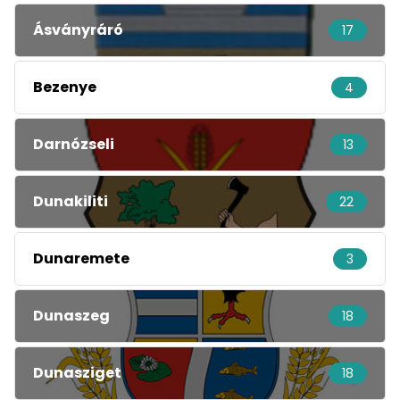
Ásványráró
17
Bezenye
4
Darnózseli
13
Dunakiliti
22
Dunaremete
3
Dunaszeg
18
Dunasziget
18