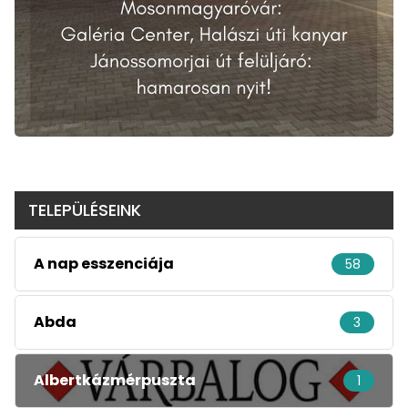
TELEPÜLÉSEINK
A nap esszenciája
58
Abda
3
Albertkázmérpuszta
1