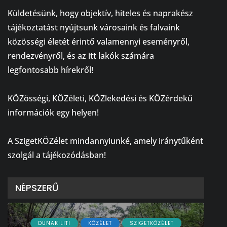
Küldetésünk, hogy objektív, hiteles és naprakész
tájékoztatást nyújtsunk városaink és falvaink
közösségi életét érintő valamennyi eseményről,
rendezvényről, és az itt lakók számára
legfontosabb hírekről!
⠀
KÖZösségi, KÖZéleti, KÖZlekedési és KÖZérdekű
információk egy helyen!
⠀
A SzigetKÖZélet mindannyiunké, amely iránytűként
szolgál a tájékozódásban!
NÉPSZERŰ
DUNAKILITI
KÖZÉLET
SZIGETKÖZÉLET