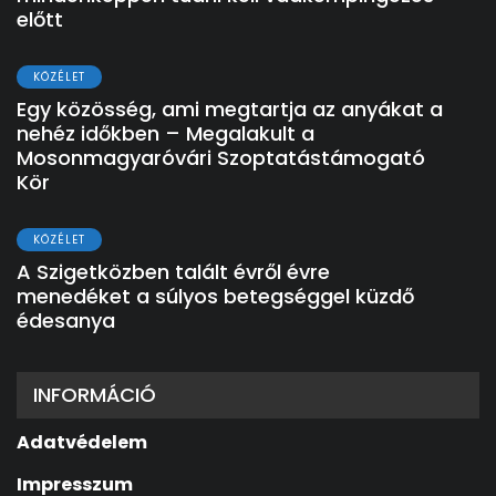
előtt
KÖZÉLET
Egy közösség, ami megtartja az anyákat a
nehéz időkben – Megalakult a
Mosonmagyaróvári Szoptatástámogató
Kör
KÖZÉLET
A Szigetközben talált évről évre
menedéket a súlyos betegséggel küzdő
édesanya
INFORMÁCIÓ
Adatvédelem
Impresszum