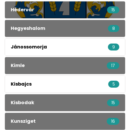
Hédervár
15
Hegyeshalom
8
Jánossomorja
9
Kimle
17
Kisbajcs
5
Kisbodak
15
Kunsziget
16