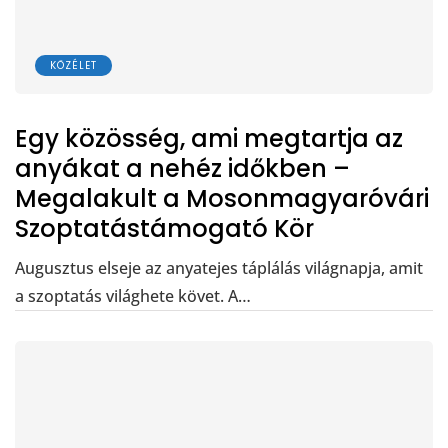
KÖZÉLET
Egy közösség, ami megtartja az
anyákat a nehéz időkben –
Megalakult a Mosonmagyaróvári
Szoptatástámogató Kör
Augusztus elseje az anyatejes táplálás világnapja, amit
a szoptatás világhete követ. A…