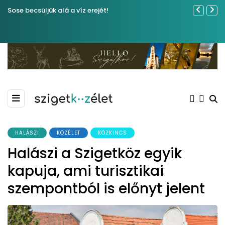
Sose becsüljük alá a víz erejét!
Közel tíze
Kiemelkedő
Madármegf
HALÁSZI
KÖZÉLET
KÖZKINCS
Halászi a Szigetköz egyik
kapuja, ami turisztikai
szempontból is előnyt jelent