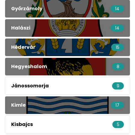
Győrzámoly
14
Halászi
14
Hédervár
15
Hegyeshalom
8
Jánossomorja
9
Kimle
17
Kisbajcs
5