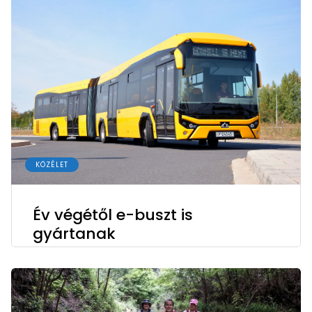
KÖZÉLET
Év végétől e-buszt is
gyártanak