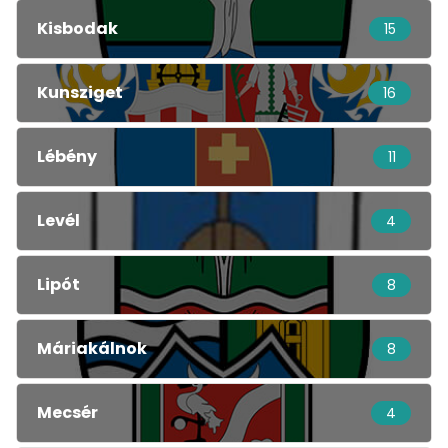
Kisbodak
15
Kunsziget
16
Lébény
11
Levél
4
Lipót
8
Máriakálnok
8
Mecsér
4