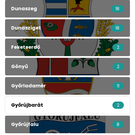
Dunaszeg
18
Dunasziget
18
Feketeerdő
2
Gönyű
2
Győrladamér
11
Győrújbarát
2
Győrújfalu
8