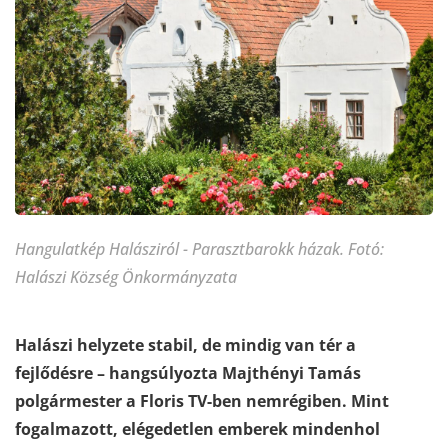
Hangulatkép Halásziról - Parasztbarokk házak. Fotó:
Halászi Község Önkormányzata
Halászi helyzete stabil, de mindig van tér a
fejlődésre – hangsúlyozta Majthényi Tamás
polgármester a Floris TV-ben nemrégiben. Mint
fogalmazott, elégedetlen emberek mindenhol