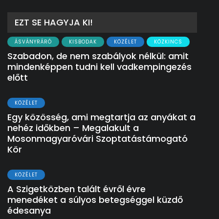
EZT SE HAGYJA KI!
ÁSVÁNYRÁRÓ
KISBODAK
KÖZÉLET
KÖZKINCS
Szabadon, de nem szabályok nélkül: amit
mindenképpen tudni kell vadkempingezés
előtt
KÖZÉLET
Egy közösség, ami megtartja az anyákat a
nehéz időkben – Megalakult a
Mosonmagyaróvári Szoptatástámogató
Kör
KÖZÉLET
A Szigetközben talált évről évre
menedéket a súlyos betegséggel küzdő
édesanya