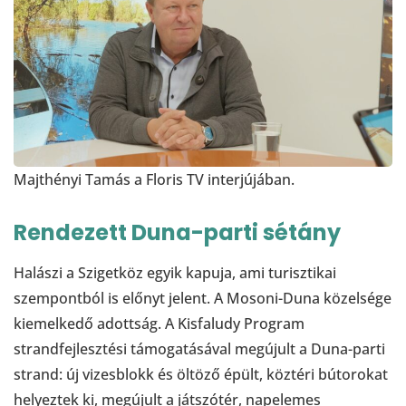
Majthényi Tamás a Floris TV interjújában.
Rendezett Duna-parti sétány
Halászi a Szigetköz egyik kapuja, ami turisztikai
szempontból is előnyt jelent. A Mosoni-Duna közelsége
kiemelkedő adottság. A Kisfaludy Program
strandfejlesztési támogatásával megújult a Duna-parti
strand: új vizesblokk és öltöző épült, köztéri bútorokat
helyeztek ki, megújult a játszótér, napelemes