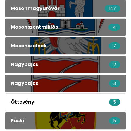
Mosonmagyaróvár
147
Mosonszentmiklós
4
Mosonszolnok
7
Nagybajcs
2
Nagybajcs
3
Öttevény
5
Püski
5