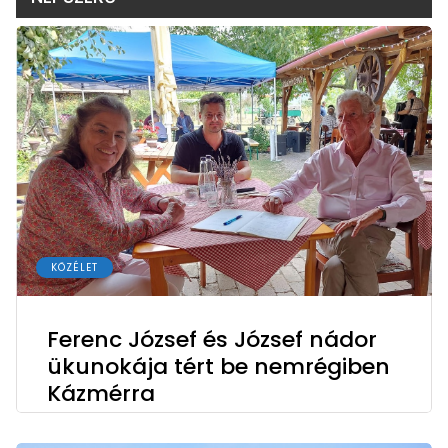
KÖZÉLET
Ferenc József és József nádor
ükunokája tért be nemrégiben
Kázmérra