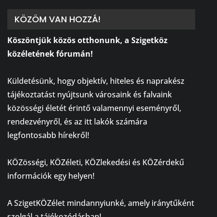
KÖZÖM VAN HOZZÁ!
Köszöntjük közös otthonunk, a Szigetköz
közéletének fórumán!
⠀
Küldetésünk, hogy objektív, hiteles és naprakész
tájékoztatást nyújtsunk városaink és falvaink
közösségi életét érintő valamennyi eseményről,
rendezvényről, és az itt lakók számára
legfontosabb hírekről!
⠀
KÖZösségi, KÖZéleti, KÖZlekedési és KÖZérdekű
információk egy helyen!
⠀
A SzigetKÖZélet mindannyiunké, amely iránytűként
szolgál a tájékozódásban!