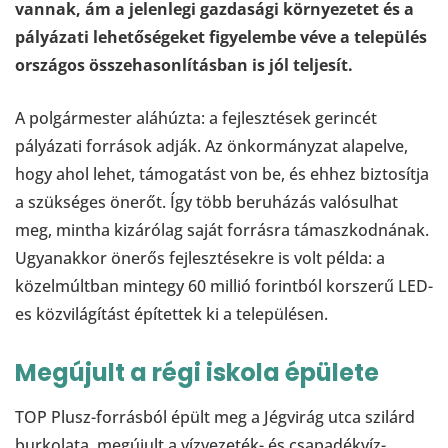
vannak, ám a jelenlegi gazdasági környezetet és a
pályázati lehetőségeket figyelembe véve a település
országos összehasonlításban is jól teljesít.
A polgármester aláhúzta: a fejlesztések gerincét
pályázati források adják. Az önkormányzat alapelve,
hogy ahol lehet, támogatást von be, és ehhez biztosítja
a szükséges önerőt. Így több beruházás valósulhat
meg, mintha kizárólag saját forrásra támaszkodnának.
Ugyanakkor önerős fejlesztésekre is volt példa: a
közelmúltban mintegy 60 millió forintból korszerű LED-
es közvilágítást építettek ki a településen.
Megújult a régi iskola épülete
TOP Plusz-forrásból épült meg a Jégvirág utca szilárd
burkolata, megújult a vízvezeték- és csapadékvíz-