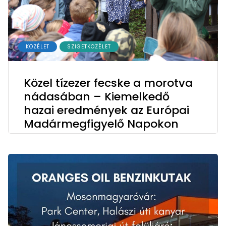
KÖZÉLET
SZIGETKÖZÉLET
Közel tízezer fecske a morotva
nádasában – Kiemelkedő
hazai eredmények az Európai
Madármegfigyelő Napokon