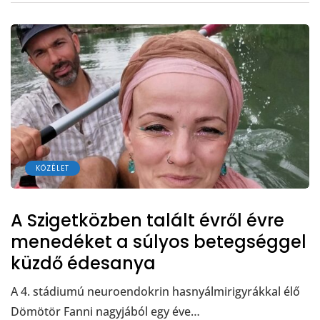
KÖZÉLET
A Szigetközben talált évről évre
menedéket a súlyos betegséggel
küzdő édesanya
A 4. stádiumú neuroendokrin hasnyálmirigyrákkal élő
Dömötör Fanni nagyjából egy éve…