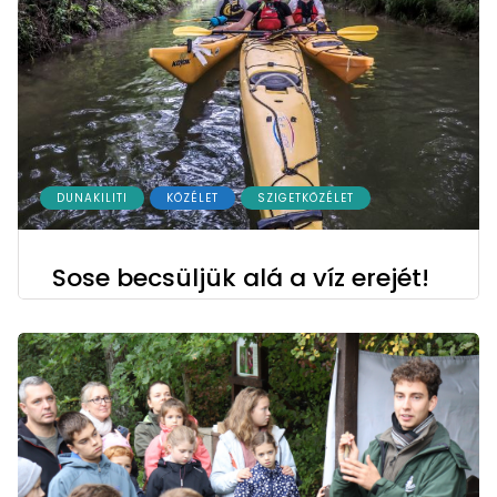
DUNAKILITI
KÖZÉLET
SZIGETKÖZÉLET
Sose becsüljük alá a víz erejét!