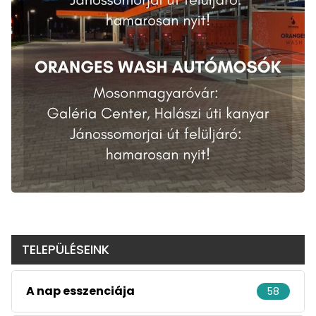
TELEPÜLÉSEINK
A nap esszenciája
58