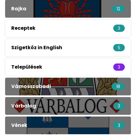
Rajka
12
Receptek
3
Szigetköz in English
5
Települések
3
Vámosszabadi
18
Várbalog
3
Vének
3