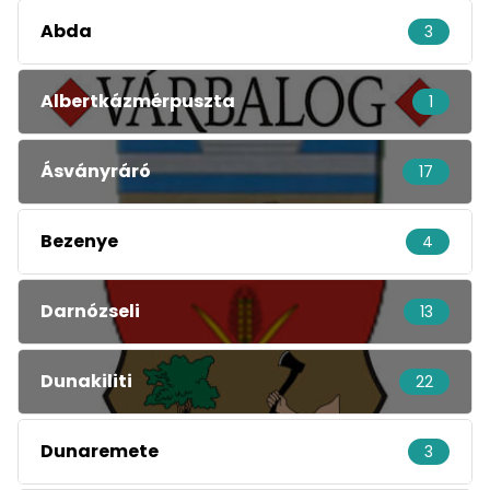
Abda
3
Albertkázmérpuszta
1
Ásványráró
17
Bezenye
4
Darnózseli
13
Dunakiliti
22
Dunaremete
3