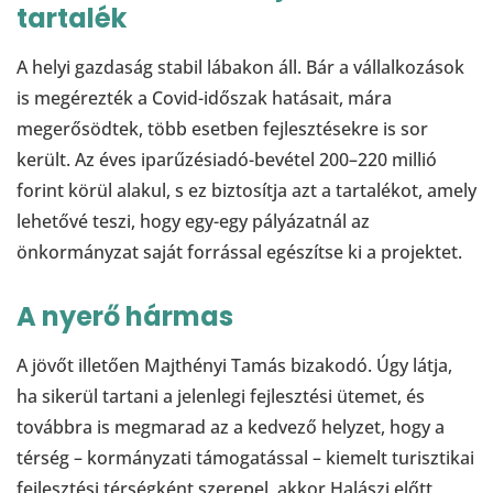
tartalék
A helyi gazdaság stabil lábakon áll. Bár a vállalkozások
is megérezték a Covid-időszak hatásait, mára
megerősödtek, több esetben fejlesztésekre is sor
került. Az éves iparűzésiadó-bevétel 200–220 millió
forint körül alakul, s ez biztosítja azt a tartalékot, amely
lehetővé teszi, hogy egy-egy pályázatnál az
önkormányzat saját forrással egészítse ki a projektet.
A nyerő hármas
A jövőt illetően Majthényi Tamás bizakodó. Úgy látja,
ha sikerül tartani a jelenlegi fejlesztési ütemet, és
továbbra is megmarad az a kedvező helyzet, hogy a
térség – kormányzati támogatással – kiemelt turisztikai
fejlesztési térségként szerepel, akkor Halászi előtt