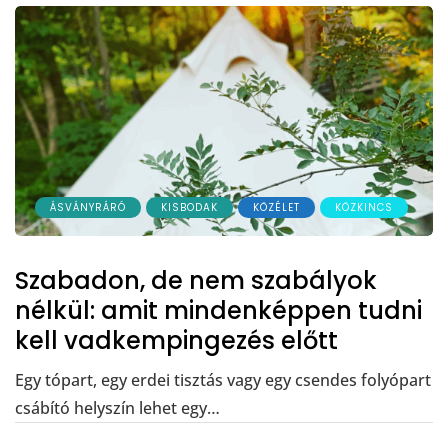
ÁSVÁNYRÁRÓ
KISBODAK
KÖZÉLET
KÖZKINCS
Szabadon, de nem szabályok
nélkül: amit mindenképpen tudni
kell vadkempingezés előtt
Egy tópart, egy erdei tisztás vagy egy csendes folyópart
csábító helyszín lehet egy…