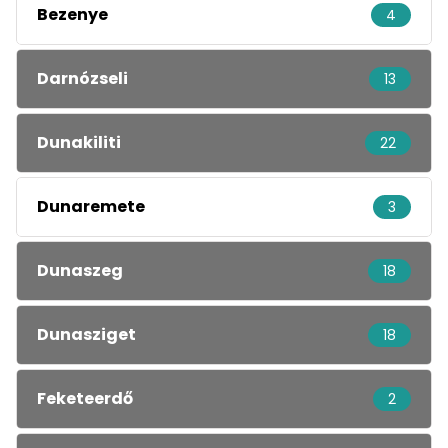
Bezenye
4
Darnózseli
13
Dunakiliti
22
Dunaremete
3
Dunaszeg
18
Dunasziget
18
Feketeerdő
2