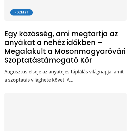
KÖZÉLET
Egy közösség, ami megtartja az
anyákat a nehéz időkben –
Megalakult a Mosonmagyaróvári
Szoptatástámogató Kör
Augusztus elseje az anyatejes táplálás világnapja, amit
a szoptatás világhete követ. A…