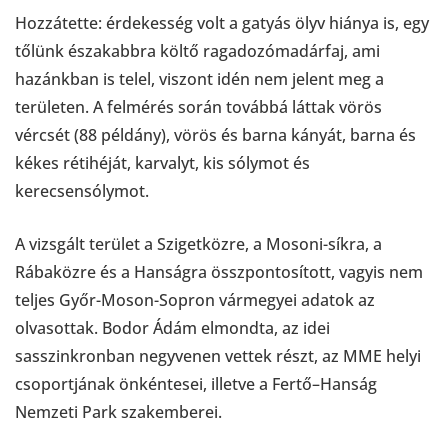
Hozzátette: érdekesség volt a gatyás ölyv hiánya is, egy
tőlünk északabbra költő ragadozómadárfaj, ami
hazánkban is telel, viszont idén nem jelent meg a
területen. A felmérés során továbbá láttak vörös
vércsét (88 példány), vörös és barna kányát, barna és
kékes rétihéját, karvalyt, kis sólymot és
kerecsensólymot.
A vizsgált terület a Szigetközre, a Mosoni-síkra, a
Rábaközre és a Hanságra összpontosított, vagyis nem
teljes Győr-Moson-Sopron vármegyei adatok az
olvasottak. Bodor Ádám elmondta, az idei
sasszinkronban negyvenen vettek részt, az MME helyi
csoportjának önkéntesei, illetve a Fertő–Hanság
Nemzeti Park szakemberei.