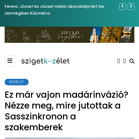
Ferenc József és József nádor ükunokája tért be
Év végétől 
nemrégiben Kázmérra
KÖZÉLET
Ez már vajon madárinvázió?
Nézze meg, mire jutottak a
Sasszinkronon a
szakemberek