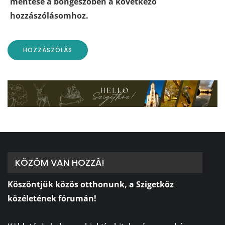
mentése a böngészőben a következő
hozzászólásomhoz.
KÖZÖM VAN HOZZÁ!
Köszöntjük közös otthonunk, a Szigetköz
közéletének fórumán!
⠀