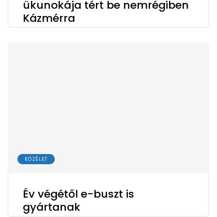
ükunokája tért be nemrégiben
Kázmérra
KÖZÉLET
Év végétől e-buszt is
gyártanak