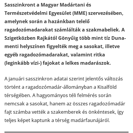
Sasszinkront a Magyar Madártani és
Természetvédelmi Egyesület (MME) szervezésében,
amelynek során a hazánkban telelő
ragadozómadarakat számlálták a szakmabeliek. A
Szigetközben Rajkától Gönyűig több mint tíz Duna-
menti helyszínen figyelték meg a sasokat, illetve
egyéb ragadozómadarakat, valamint ritka
(leginkább vízi-) fajokat a lelkes madarászok.
A januári sasszinkron adatai szerint jelentős változás
történt a ragadozómadár-állományban a Kisalföld
térségében. A hagyományos téli felmérés során
nemcsak a sasokat, hanem az összes ragadozómadár
fajt számba vették a szakemberek és önkéntesek, így
teljes képet kaptunk a térség madárfaunájáról.