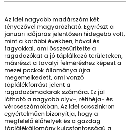
Az idei nagyobb madárszám két
tényezővel magyarázható. Egyrészt a
januári időjárás jelentősen hidegebb volt,
mint a korábbi években, hóval és
fagyokkal, ami összesűrítette a
ragadozókat a jó táplálkozó területeken,
másrészt a tavalyi felméréshez képest a
mezei pockok állománya újra
megemelkedett, ami vonzó
táplálékforrást jelent a
ragadozómadarak számára. Ez jól
látható a nagyobb ölyv-, rétihéja- és
vércseszámokban. Az idei sasszinkron
egyértelműen bizonyítja, hogy a
megfelelő élőhelyek és a gazdag
táplálékállomány kulcsfontosságú a