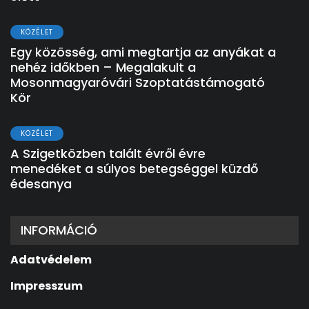
KÖZÉLET
Egy közösség, ami megtartja az anyákat a
nehéz időkben – Megalakult a
Mosonmagyaróvári Szoptatástámogató
Kör
KÖZÉLET
A Szigetközben talált évről évre
menedéket a súlyos betegséggel küzdő
édesanya
INFORMÁCIÓ
Adatvédelem
Impresszum