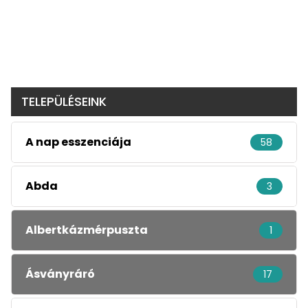
TELEPÜLÉSEINK
A nap esszenciája
58
Abda
3
Albertkázmérpuszta
1
Ásványráró
17