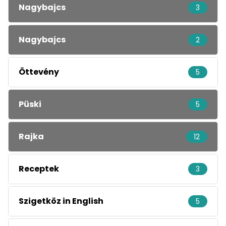
Nagybajcs
3
Nagybajcs
2
Öttevény
5
Püski
5
Rajka
12
Receptek
3
Szigetköz in English
5