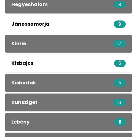
Hegyeshalom
8
Jánossomorja
9
Kimle
17
Kisbajcs
5
Kisbodak
15
Kunsziget
16
Lébény
11