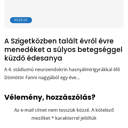
KÖZÉLET
A Szigetközben talált évről évre
menedéket a súlyos betegséggel
küzdő édesanya
A 4. stádiumú neuroendokrin hasnyálmirigyrákkal élő
Dömötör Fanni nagyjából egy éve…
Vélemény, hozzászólás?
Az e-mail címet nem tesszük közzé.
A kötelező
mezőket
*
karakterrel jelöltük