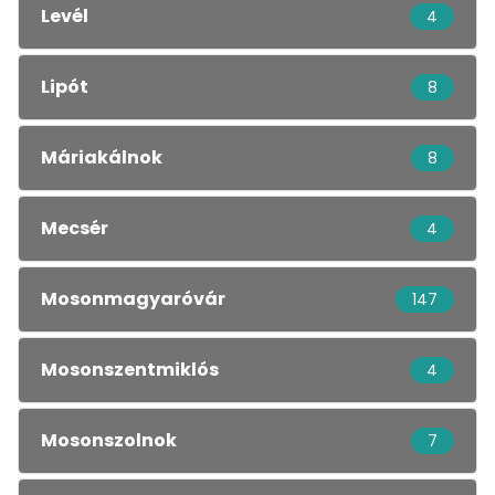
Levél
4
Lipót
8
Máriakálnok
8
Mecsér
4
Mosonmagyaróvár
147
Mosonszentmiklós
4
Mosonszolnok
7