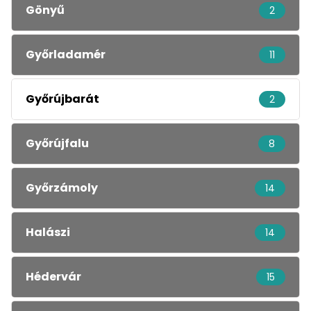
Gönyű
2
Győrladamér
11
Győrújbarát
2
Győrújfalu
8
Győrzámoly
14
Halászi
14
Hédervár
15