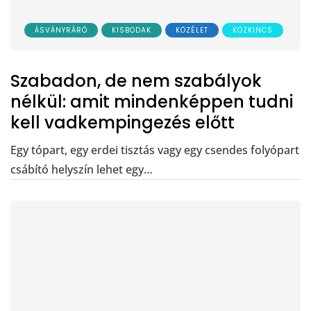
ÁSVÁNYRÁRÓ
KISBODAK
KÖZÉLET
KÖZKINCS
Szabadon, de nem szabályok
nélkül: amit mindenképpen tudni
kell vadkempingezés előtt
Egy tópart, egy erdei tisztás vagy egy csendes folyópart
csábító helyszín lehet egy…