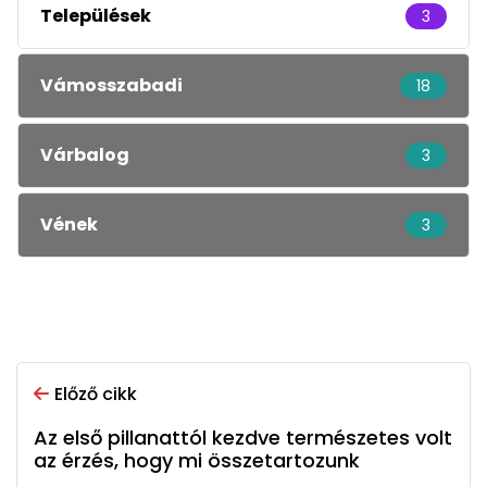
Települések
3
Vámosszabadi
18
Várbalog
3
Vének
3
Előző cikk
Az első pillanattól kezdve természetes volt
az érzés, hogy mi összetartozunk