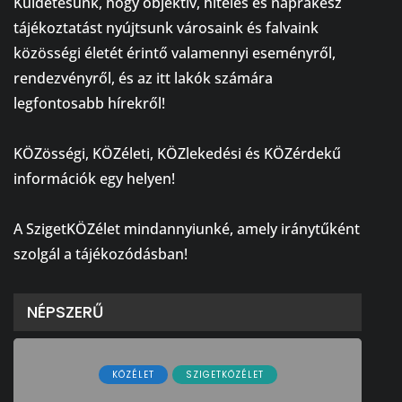
Küldetésünk, hogy objektív, hiteles és naprakész
tájékoztatást nyújtsunk városaink és falvaink
közösségi életét érintő valamennyi eseményről,
rendezvényről, és az itt lakók számára
legfontosabb hírekről!
⠀
KÖZösségi, KÖZéleti, KÖZlekedési és KÖZérdekű
információk egy helyen!
⠀
A SzigetKÖZélet mindannyiunké, amely iránytűként
szolgál a tájékozódásban!
NÉPSZERŰ
KÖZÉLET
SZIGETKÖZÉLET