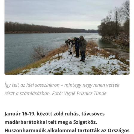
Így telt az idei sasszinkron – mintegy negyvenen vettek
részt a számlásásban. Fotó: Vigné Priznicz Tünde
Január 16-19. között zöld ruhás, távcsöves
madárbarátokkal telt meg a Szigetköz.
Huszonharmadik alkalommal tartották az Országos