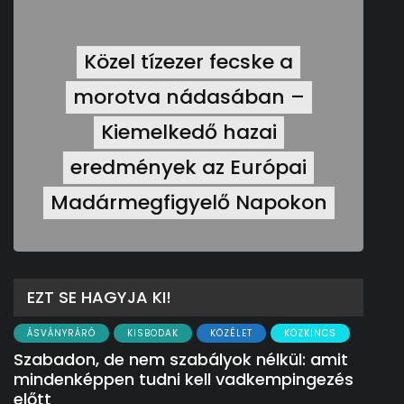
Közel tízezer fecske a
morotva nádasában –
Kiemelkedő hazai
eredmények az Európai
Madármegfigyelő Napokon
EZT SE HAGYJA KI!
ÁSVÁNYRÁRÓ
KISBODAK
KÖZÉLET
KÖZKINCS
Szabadon, de nem szabályok nélkül: amit
mindenképpen tudni kell vadkempingezés
előtt