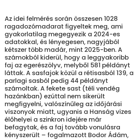
Az idei felmérés során összesen 1028
ragadozómadarat figyeltek meg, ami
gyakorlatilag megegyezik a 2024-es
adatokkal, és lényegesen, nagyjából
kétszer több madár, mint 2025-ben. A
számokból kiderül, hogy a leggyakoribb
faj az egerészölyv, melyből 581 példányt
láttak. A sasfajok közül a rétisasból 139, a
parlagi sasból pedig 44 példányt
számoltak. A fekete sast (téli vendég
hazánkban) ezúttal nem sikerült
megfigyelni, valószínűleg az időjárási
viszonyok miatt, ugyanis a Hanság vizes
élőhelyei a szinkron idejére már
befagytak, és a faj tovább vonulásra
kényszerült – fogalmazott Bodor Ádám,