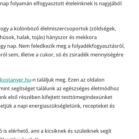
 a nap folyamán elfogyasztott ételeinknek is nagyjából
 hogy a különböző élelmiszercsoportok (zöldségek,
 húsok, halak, tojás) hányszor és mekkora
y nap. Nem feledkezik meg a folyadékfogyasztásról,
ól sem, illetve a cukor, só és zsiradék mennyiségére
kostanyer.hu
-n találjuk meg. Ezen az oldalon
mint segítséget találunk az egészséges életmódhoz
unk első részében kifejtett testtömegindexünket
hetjük a napi energiaszükségletünk, recepteket és
s elérhető, ami a kicsiknek és szüleiknek segít