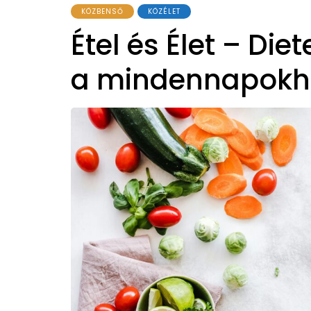
KÖZBENSŐ
KÖZÉLET
Étel és Élet – Diet
a mindennapokho