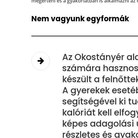
megérteni és a gyakorlatban is alkalmazni az
Nem vagyunk egyformák
Az Okostányér al
számára hasznosa
készült a felnőtt
A gyerekek esetéb
segítségével ki 
kalóriát kell elfo
képes adagolási
részletes és gyak