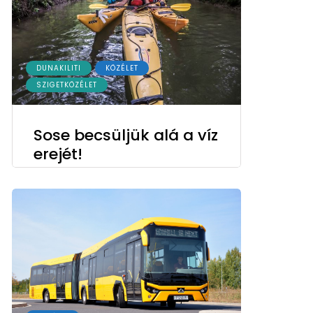
DUNAKILITI
KÖZÉLET
SZIGETKÖZÉLET
Sose becsüljük alá a víz
erejét!