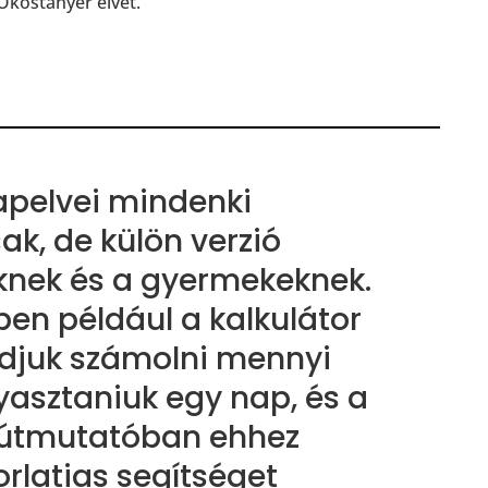
 Okostányér elvét.
apelvei mindenki
k, de külön verzió
eknek és a gyermekeknek.
en például a kalkulátor
tudjuk számolni mennyi
gyasztaniuk egy nap, és a
 útmutatóban ehhez
orlatias segítséget