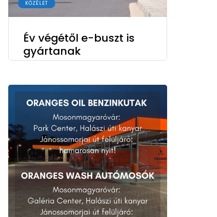
KÖZÉLET
Év végétől e-buszt is
gyártanak