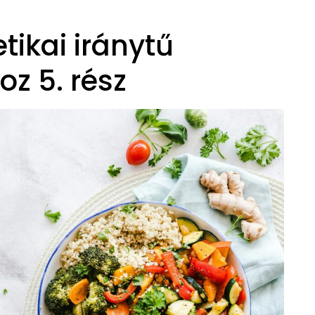
etikai iránytű
z 5. rész