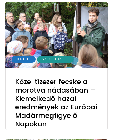
KÖZÉLET
SZIGETKÖZÉLET
Közel tízezer fecske a
morotva nádasában –
Kiemelkedő hazai
eredmények az Európai
Madármegfigyelő
Napokon