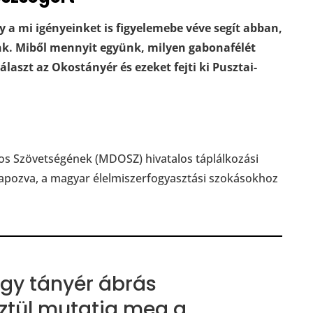
a mi igényeinket is figyelemebe véve segít abban,
unk. Miből mennyit együnk, milyen gabonafélét
laszt az Okostányér és ezeket fejti ki Pusztai-
s Szövetségének (MDOSZ) hivatalos táplálkozási
apozva, a magyar élelmiszerfogyasztási szokásokhoz
egy tányér ábrás
sztül mutatja meg a