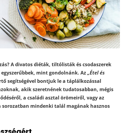
ás? A divatos diéták, tiltólisták és csodaszerek
k egyszerűbbek, mint gondolnánk. Az
„Étel és
ő segítségével bontjuk le a táplálkozással
 azoknak, akik szeretnének tudatosabban, mégis
ődéséről, a családi asztal örömeiről, vagy az
 a sorozatban mindenki talál magának hasznos
észségért