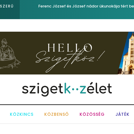
egfigyelő
Ferenc József és József nádor ükunokája tért be ne
PSZERŰ
KÖZKINCS
KÖZBENSŐ
KÖZÖSSÉG
JÁTÉK