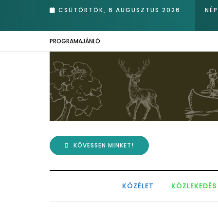
rotva nádasában – Kiemelkedő hazai eredmények az Európai Madárm
CSÜTÖRTÖK, 6 AUGUSZTUS 2026
NÉ
PROGRAMAJÁNLÓ
KÖVESSEN MINKET!
KÖZÉLET
KÖZLEKEDÉS