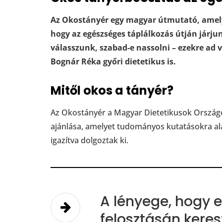
Az Okostányér egy magyar útmutató, amely 
hogy az egészséges táplálkozás útján járj
válasszunk, szabad-e nassolni – ezekre ad vá
Bognár Réka győri dietetikus is.
Mitől okos a tányér?
Az Okostányér a Magyar Dietetikusok Országo
ajánlása, amelyet tudományos kutatásokra al
igazítva dolgoztak ki.
A lényege, hogy 
felosztásán kere