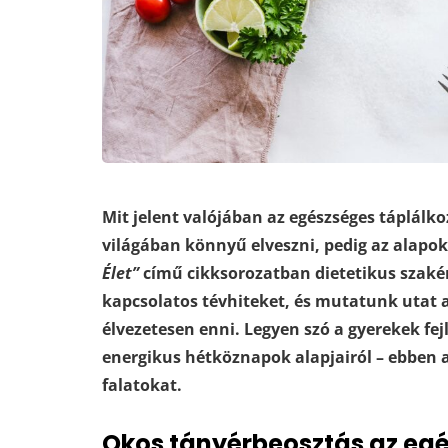
Mit jelent valójában az egészséges táplálkoz
világában könnyű elveszni, pedig az alapo
Élet”
című cikksorozatban dietetikus szakért
kapcsolatos tévhiteket, és mutatunk utat
élvezetesen enni. Legyen szó a gyerekek fejl
energikus hétköznapok alapjairól – ebben
falatokat.
Okos tányérbeosztás az eg