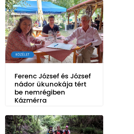
KÖZÉLET
Ferenc József és József
nádor ükunokája tért
be nemrégiben
Kázmérra