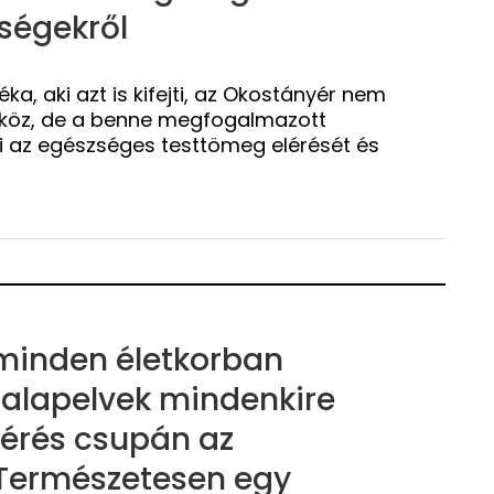
ségekről
a, aki azt is kifejti, az Okostányér nem
szköz, de a benne megfogalmazott
i az egészséges testtömeg elérését és
 minden életkorban
 alapelvek mindenkire
térés csupán az
Természetesen egy