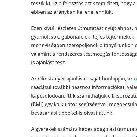
teszik ki. Ez a felosztás azt szemlélteti, hogy
ebben az arányban kellene lenniük.
Ezen kívül részletes útmutatást nyújt ahhoz,
gyümölcsök, gabonafélék, tej és tejtermékek,
mennyiségben szerepeljenek a tányérunkon eg
valamint a rendszeres testmozgás fontosságár
is ajánlást tesz.
Az Okostányér ajánlásait saját honlapján, az
o
ráadásul további hasznos információkat, vala
kapcsolódóan. Itt kiszámíthatjuk cikksorozat
(BMI) egy kalkulátor segítségével, megbecsül
bevásárlási tippeket is olvashatunk.
A gyerekek számára képes adagolási útmutató i