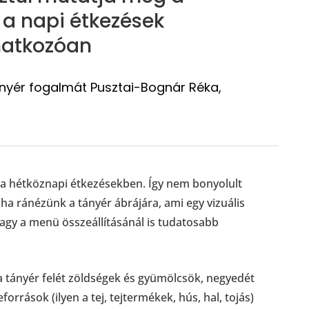
 a napi étkezések
natkozóan
ányér fogalmát Pusztai-Bognár Réka,
i a hétköznapi étkezésekben. Így nem bonyolult
ha ránézünk a tányér ábrájára, ami egy vizuális
agy a menü összeállításánál is tudatosabb
y a tányér felét zöldségek és gyümölcsök, negyedét
rrások (ilyen a tej, tejtermékek, hús, hal, tojás)