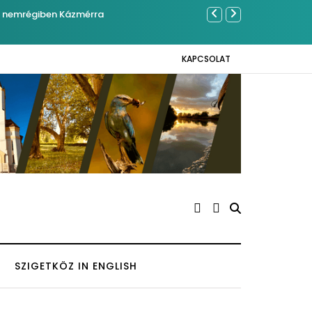
mrégiben Kázmérra
Év végétől
KAPCSOLAT
SZIGETKÖZ IN ENGLISH