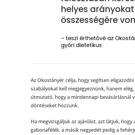
helyes arányokat
összességére vo
– teszi érthetővé az Okost
győri dietetikus.
Az Okostányér célja, hogy segítsen eligazodn
szabályokat kell megjegyeznünk, hanem elég, 
útmutató, hogy a mindennapi bevásárlásnál v
döntéseket hozzunk.
Ha megvizsgáljuk az ajánlást, azt látjuk, hog
gabonafélék, a másik negyedét pedig a fehérjefo