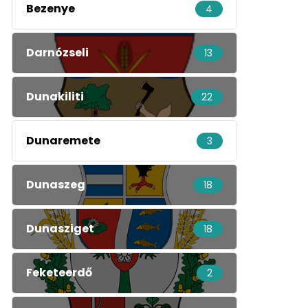
Bezenye
4
Darnózseli
13
Dunakiliti
22
Dunaremete
3
Dunaszeg
18
Dunasziget
18
Feketeerdő
2