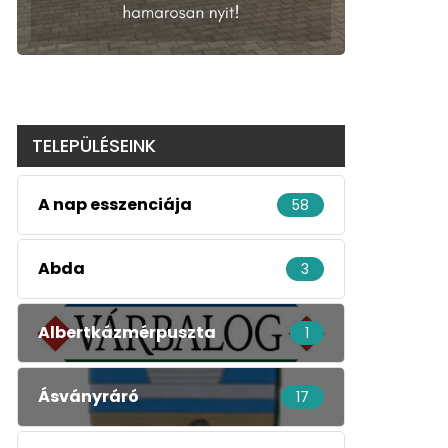
TELEPÜLÉSEINK
A nap esszenciája
58
Abda
3
Albertkázmérpuszta
1
Ásványráró
17