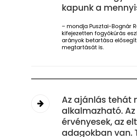
kapunk a mennyi
– mondja Pusztai-Bognár Rék
kifejezetten fogyókúrás e
arányok betartása elősegít
megtartását is.
Az ajánlás tehát
alkalmazható. Az
érvényesek, az el
adagokban van. 