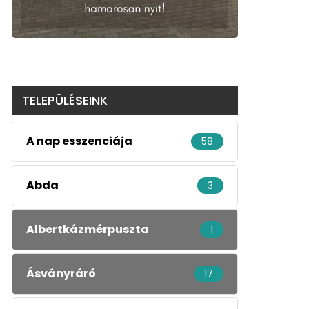
TELEPÜLÉSEINK
A nap esszenciája
58
Abda
3
Albertkázmérpuszta
1
Ásványráró
17