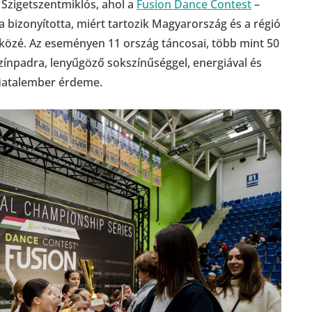
Szigetszentmiklós, ahol a
Fusion Dance Contest
–
 bizonyította, miért tartozik Magyarország és a régió
közé. Az eseményen 11 ország táncosai, több mint 50
zínpadra, lenyűgöző sokszínűséggel, energiával és
 fiatalember érdeme.