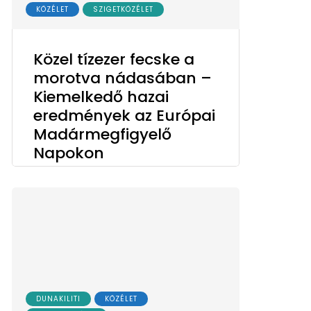
KÖZÉLET
SZIGETKÖZÉLET
Közel tízezer fecske a
morotva nádasában –
Kiemelkedő hazai
eredmények az Európai
Madármegfigyelő
Napokon
DUNAKILITI
KÖZÉLET