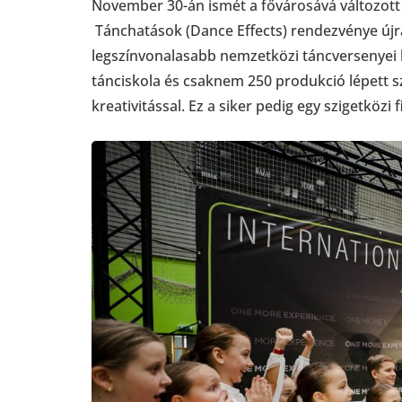
November 30-án ismét a fővárosává változott 
Tánchatások (Dance Effects) rendezvénye újra
legszínvonalasabb nemzetközi táncversenyei 
tánciskola és csaknem 250 produkció lépett s
kreativitással. Ez a siker pedig egy szigetközi