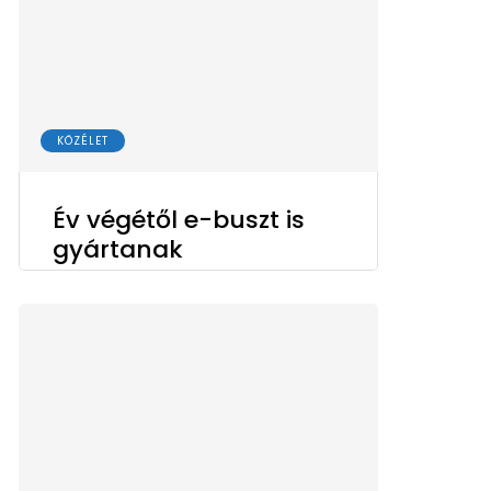
KÖZÉLET
Év végétől e-buszt is
gyártanak