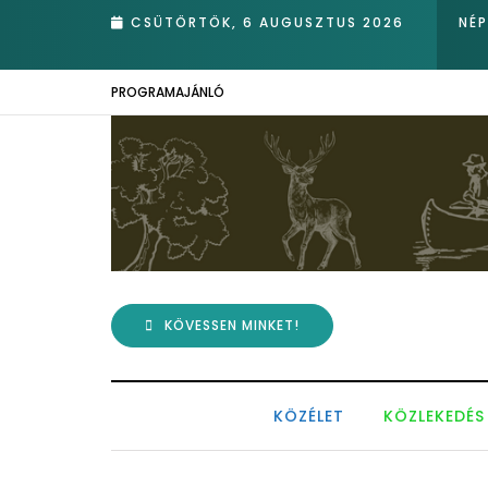
dor ükunokája tért be nemrégiben Kázmérra
CSÜTÖRTÖK, 6 AUGUSZTUS 2026
NÉ
PROGRAMAJÁNLÓ
KÖVESSEN MINKET!
KÖZÉLET
KÖZLEKEDÉS