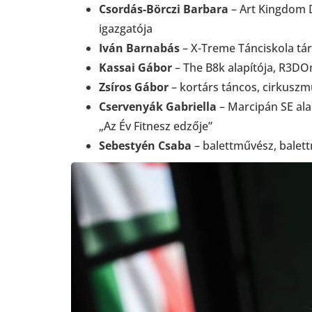
Csordás-Börczi Barbara
– Art Kingdom 
igazgatója
Iván Barnabás
– X-Treme Tánciskola tár
Kassai Gábor
– The B8k alapítója, R3DOn
Zsíros Gábor
– kortárs táncos, cirkusz
Cservenyák Gabriella
– Marcipán SE ala
„Az Év Fitnesz edzője”
Sebestyén Csaba
– balettművész, balet