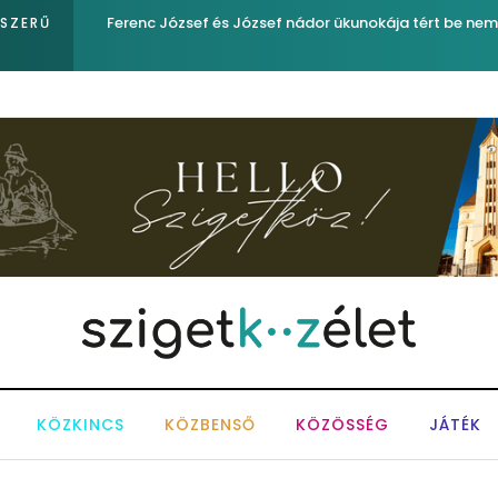
Év végétől e-buszt is gyártanak
PSZERŰ
KÖZKINCS
KÖZBENSŐ
KÖZÖSSÉG
JÁTÉK