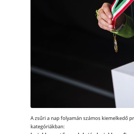
A zsűri a nap folyamán számos kiemelkedő pro
kategóriákban: