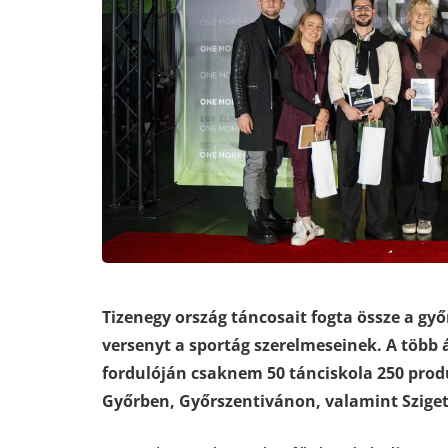
Tizenegy ország táncosait fogta össze a gy
versenyt a sportág szerelmeseinek. A több 
fordulóján csaknem 50 tánciskola 250 produk
Győrben, Győrszentivánon, valamint Szige