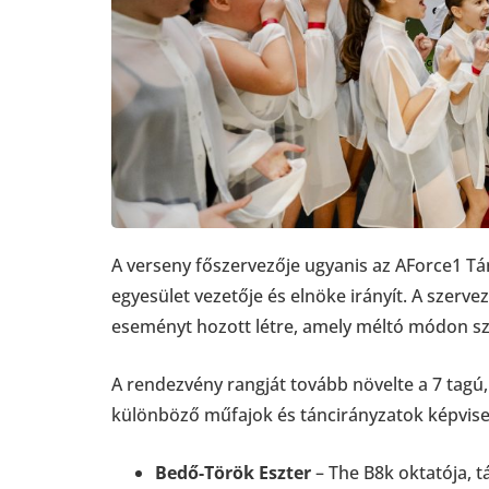
A verseny főszervezője ugyanis az AForce1 Tá
egyesület vezetője és elnöke irányít. A szerve
eseményt hozott létre, amely méltó módon sz
A rendezvény rangját tovább növelte a 7 tagú,
különböző műfajok és táncirányzatok képvise
Bedő-Török Eszter
– The B8k oktatója, tá