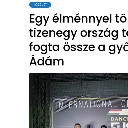
KÖZÉLET
Egy élménnyel t
tizenegy ország 
fogta össze a gy
Ádám