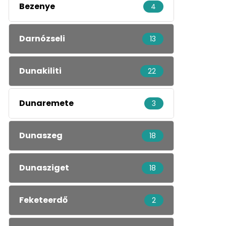
Bezenye
4
Darnózseli
13
Dunakiliti
22
Dunaremete
3
Dunaszeg
18
Dunasziget
18
Feketeerdő
2