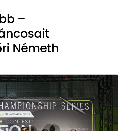
öbb –
táncosait
őri Németh