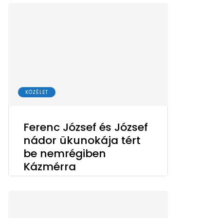
KÖZÉLET
Ferenc József és József
nádor ükunokája tért
be nemrégiben
Kázmérra