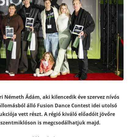
őri Németh Ádám, aki kilencedik éve szervez nívós
állomásból álló Fusion Dance Contest idei utolsó
ciója vett részt. A régió kiváló előadóit jövőre
tszentmiklóson is megcsodálhatjuk majd.