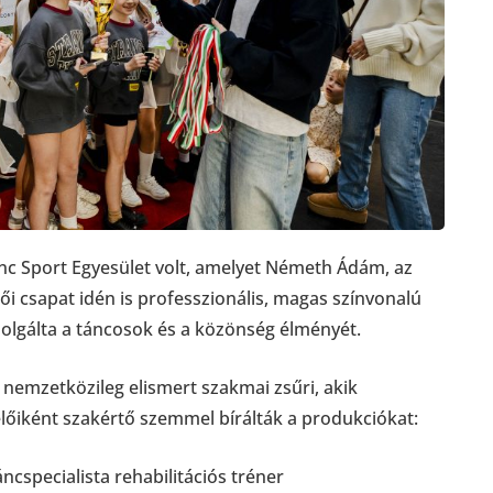
nc Sport Egyesület volt, amelyet Németh Ádám, az
zői csapat idén is professzionális, magas színvonalú
olgálta a táncosok és a közönség élményét.
 nemzetközileg elismert szakmai zsűri, akik
lőiként szakértő szemmel bírálták a produkciókat:
ncspecialista rehabilitációs tréner