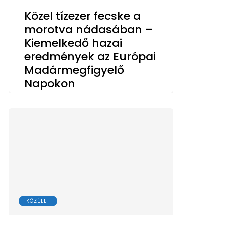
Közel tízezer fecske a
morotva nádasában –
Kiemelkedő hazai
eredmények az Európai
Madármegfigyelő
Napokon
KÖZÉLET