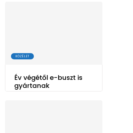
KÖZÉLET
Év végétől e-buszt is
gyártanak