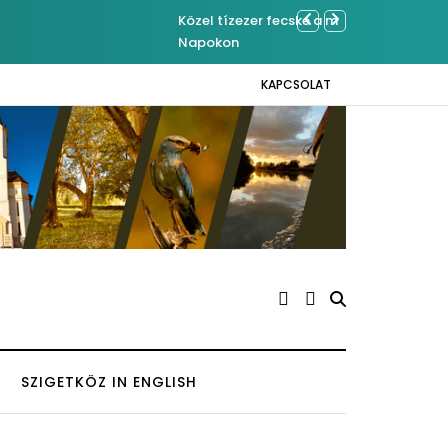
hazai eredmények az Európai Madármegfigyelő
Ferenc József é
KAPCSOLAT
SZIGETKÖZ IN ENGLISH