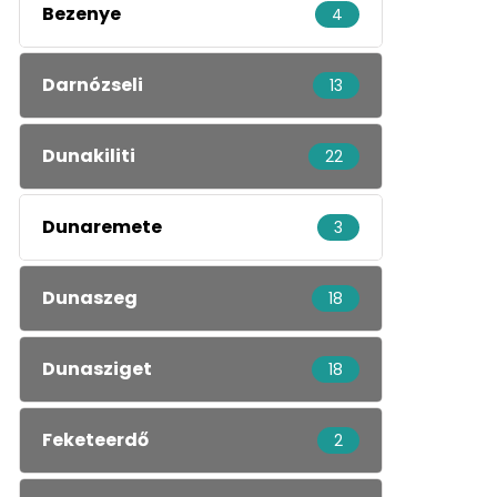
Bezenye
4
Darnózseli
13
Dunakiliti
22
Dunaremete
3
Dunaszeg
18
Dunasziget
18
Feketeerdő
2