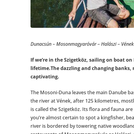
Dunacsún – Mosonmagyaróvár – Halászi – Vének
If we’re in the Szigetköz, sailing on boat 
lifetime.The dazzling and changing banks, n
captivating.
The Mosoni-Duna leaves the main Danube bas
the river at Vének, after 125 kilometres, mos
is called the Szigetköz. Its flora and fauna a
you’re almost certain to spot a kingfisher, b
river is bordered by towering native woodla