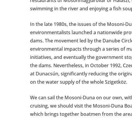
restaurants of Mosonmagyaróvár or Halászi, s
swimming in the river and enjoying a fish sou
In the late 1980s, the issues of the Mosoni-D
environmentalists launched a nationwide pro
dams. The movement led by the Danube Circle 
environmental impacts through a series of m
initiatives, and eventually the government st
the dams. Nevertheless, in October 1992, Cze
at Dunacsún, significantly reducing the origin
on the water supply of the whole Szigetköz.
We can sail the Mosoni-Duna on our own, witho
cruising, we should visit the Mosoni-Duna Bo
which brings together boatmen from the area