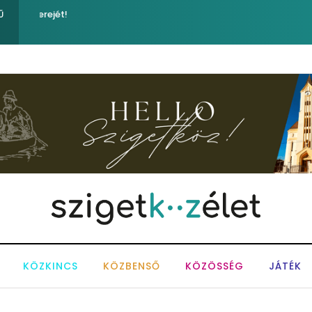
Közel tízezer fecske a morotva nádasában – Kiemelkedő 
Ű
Napokon
KÖZKINCS
KÖZBENSŐ
KÖZÖSSÉG
JÁTÉK