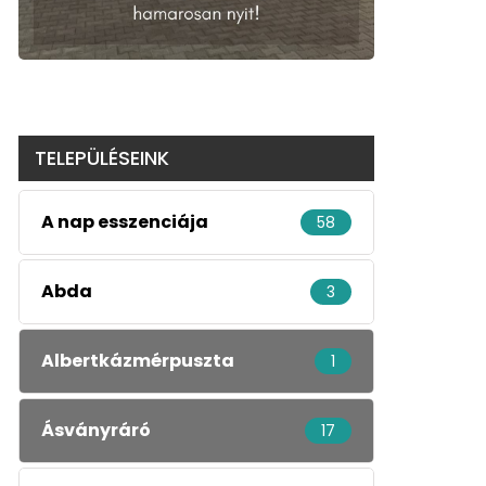
TELEPÜLÉSEINK
A nap esszenciája
58
Abda
3
Albertkázmérpuszta
1
Ásványráró
17