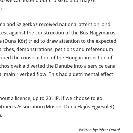
o we can extend our cruise to a full day of
p.
una and Szigetköz received national attention, and
test against the construction of the Bős-Nagymaros
(Duna Kör) tried to draw attention to the expected
arches, demonstrations, petitions and referendum
opped the construction of the Hungarian section of
choslovakia diverted the Danube into a service canal
al main riverbed flow. This had a detrimental effect
ut a licence, up to 20 HP. If we choose to go
atmen’s Association (Mosoni-Duna Hajós Egyesület),
.
Written by: Péter Ondré