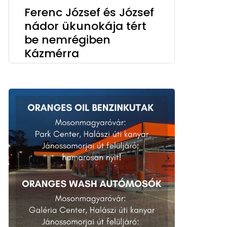
Ferenc József és József
nádor ükunokája tért
be nemrégiben
Kázmérra