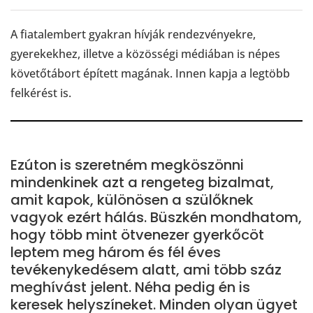
A fiatalembert gyakran hívják rendezvényekre,
gyerekekhez, illetve a közösségi médiában is népes
követőtábort épített magának. Innen kapja a legtöbb
felkérést is.
Ezúton is szeretném megköszönni
mindenkinek azt a rengeteg bizalmat,
amit kapok, különösen a szülőknek
vagyok ezért hálás. Büszkén mondhatom,
hogy több mint ötvenezer gyerkőcöt
leptem meg három és fél éves
tevékenykedésem alatt, ami több száz
meghívást jelent. Néha pedig én is
keresek helyszíneket. Minden olyan ügyet