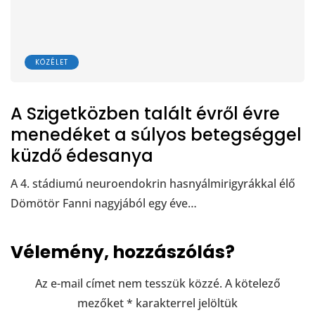
KÖZÉLET
A Szigetközben talált évről évre
menedéket a súlyos betegséggel
küzdő édesanya
A 4. stádiumú neuroendokrin hasnyálmirigyrákkal élő
Dömötör Fanni nagyjából egy éve…
Vélemény, hozzászólás?
Az e-mail címet nem tesszük közzé.
A kötelező
mezőket
*
karakterrel jelöltük