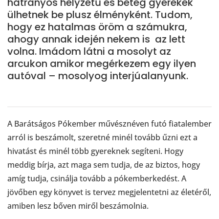
hátrányos helyzetű és beteg gyerekek
ülhetnek be plusz élményként. Tudom,
hogy ez hatalmas öröm a számukra,
ahogy annak idején nekem is az lett
volna. Imádom látni a mosolyt az
arcukon amikor megérkezem egy ilyen
autóval – mosolyog interjúalanyunk.
A Barátságos Pókember művésznéven futó fiatalember
arról is beszámolt, szeretné minél tovább űzni ezt a
hivatást és minél több gyereknek segíteni. Hogy
meddig bírja, azt maga sem tudja, de az biztos, hogy
amíg tudja, csinálja tovább a pókemberkedést. A
jövőben egy könyvet is tervez megjelentetni az életéről,
amiben lesz bőven miről beszámolnia.