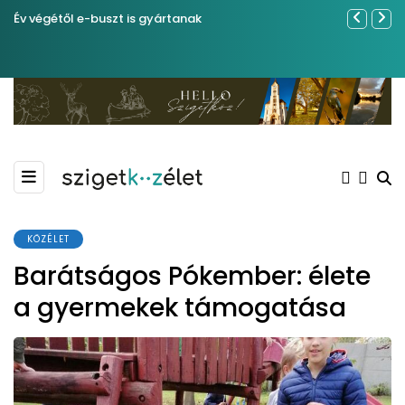
Év végétől e-buszt is gyártanak
Sose becsül
KÖZÉLET
Barátságos Pókember: élete
a gyermekek támogatása