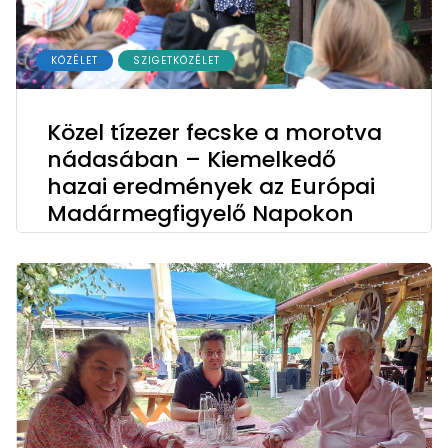
KÖZÉLET
SZIGETKÖZÉLET
Közel tízezer fecske a morotva
nádasában – Kiemelkedő
hazai eredmények az Európai
Madármegfigyelő Napokon