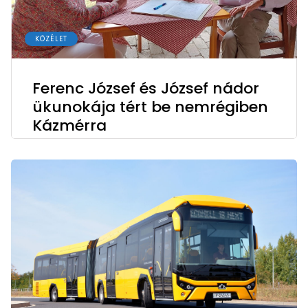
KÖZÉLET
Ferenc József és József nádor
ükunokája tért be nemrégiben
Kázmérra