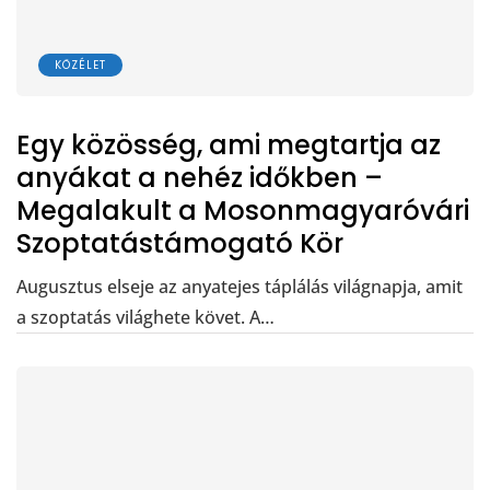
KÖZÉLET
Egy közösség, ami megtartja az
anyákat a nehéz időkben –
Megalakult a Mosonmagyaróvári
Szoptatástámogató Kör
Augusztus elseje az anyatejes táplálás világnapja, amit
a szoptatás világhete követ. A…