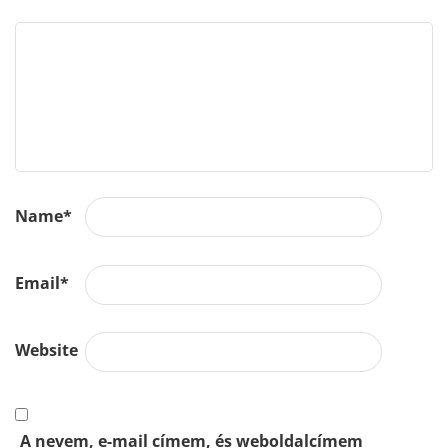
Name
*
Email
*
Website
A nevem, e-mail címem, és weboldalcímem