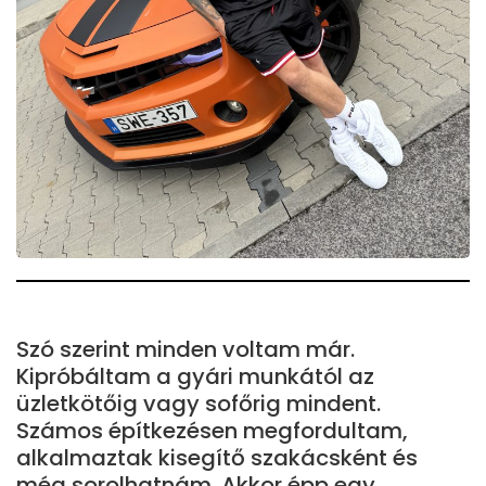
Szó szerint minden voltam már.
Kipróbáltam a gyári munkától az
üzletkötőig vagy sofőrig mindent.
Számos építkezésen megfordultam,
alkalmaztak kisegítő szakácsként és
még sorolhatnám. Akkor épp egy