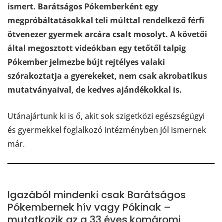
ismert. Barátságos Pókemberként egy
megpróbáltatásokkal teli múlttal rendelkező férfi
ötvenezer gyermek arcára csalt mosolyt.
A követői
által megosztott videókban egy tetőtől talpig
Pókember jelmezbe bújt rejtélyes valaki
szórakoztatja a gyerekeket, nem csak akrobatikus
mutatványaival, de kedves ajándékokkal is.
Utánajártunk ki is ő, akit sok szigetközi egészségügyi
és gyermekkel foglalkozó intézményben jól ismernek
már.
Igazából mindenki csak Barátságos
Pókembernek hív vagy Pókinak –
mutatkozik az a 33 éves komáromi