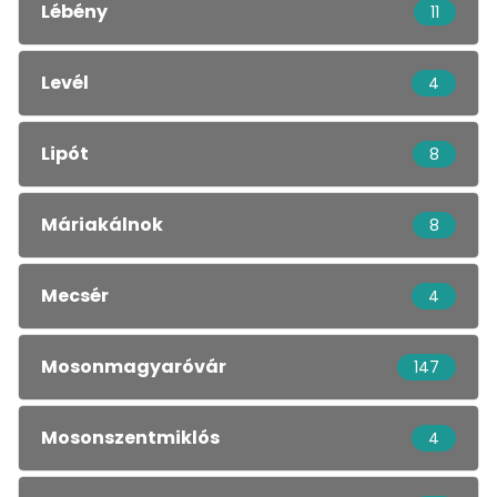
Lébény
11
Levél
4
Lipót
8
Máriakálnok
8
Mecsér
4
Mosonmagyaróvár
147
Mosonszentmiklós
4