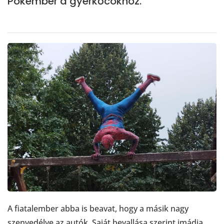
Pókember a gyerkőcökhöz.
A fiatalember abba is beavat, hogy a másik nagy
szenvedélye az autók. Saját bevallása szerint imádja