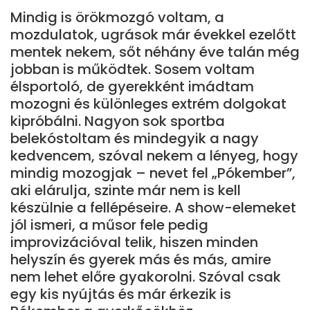
Mindig is örökmozgó voltam, a
mozdulatok, ugrások már évekkel ezelőtt
mentek nekem, sőt néhány éve talán még
jobban is működtek. Sosem voltam
élsportoló, de gyerekként imádtam
mozogni és különleges extrém dolgokat
kipróbálni. Nagyon sok sportba
belekóstoltam és mindegyik a nagy
kedvencem, szóval nekem a lényeg, hogy
mindig mozogjak – nevet fel „Pókember”,
aki elárulja, szinte már nem is kell
készülnie a fellépéseire. A show-elemeket
jól ismeri, a műsor fele pedig
improvizációval telik, hiszen minden
helyszín és gyerek más és más, amire
nem lehet előre gyakorolni. Szóval csak
egy kis nyújtás és már érkezik is