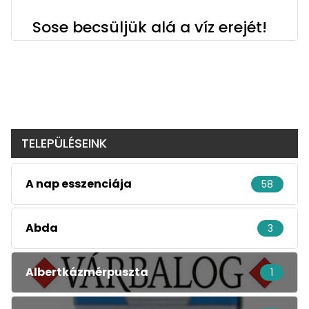
Sose becsüljük alá a víz erejét!
TELEPÜLÉSEINK
A nap esszenciája
58
Abda
3
Albertkázmérpuszta
1