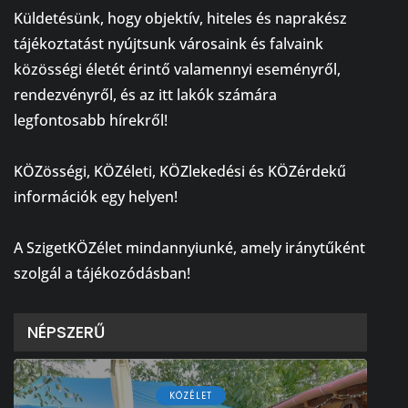
Küldetésünk, hogy objektív, hiteles és naprakész
tájékoztatást nyújtsunk városaink és falvaink
közösségi életét érintő valamennyi eseményről,
rendezvényről, és az itt lakók számára
legfontosabb hírekről!
⠀
KÖZösségi, KÖZéleti, KÖZlekedési és KÖZérdekű
információk egy helyen!
⠀
A SzigetKÖZélet mindannyiunké, amely iránytűként
szolgál a tájékozódásban!
NÉPSZERŰ
KÖZÉLET