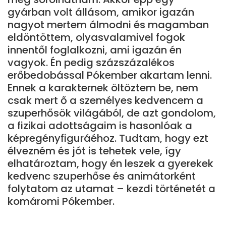
gyárban volt állásom, amikor igazán
nagyot mertem álmodni és magamban
eldöntöttem, olyasvalamivel fogok
innentől foglalkozni, ami igazán én
vagyok. Én pedig százszázalékos
erőbedobással Pókember akartam lenni.
Ennek a karakternek öltöztem be, nem
csak mert ő a személyes kedvencem a
szuperhősök világából, de azt gondolom,
a fizikai adottságaim is hasonlóak a
képregényfiguráéhoz. Tudtam, hogy ezt
élvezném és jót is tehetek vele, így
elhatároztam, hogy én leszek a gyerekek
kedvenc szuperhőse és animátorként
folytatom az utamat – kezdi történetét a
komáromi Pókember.