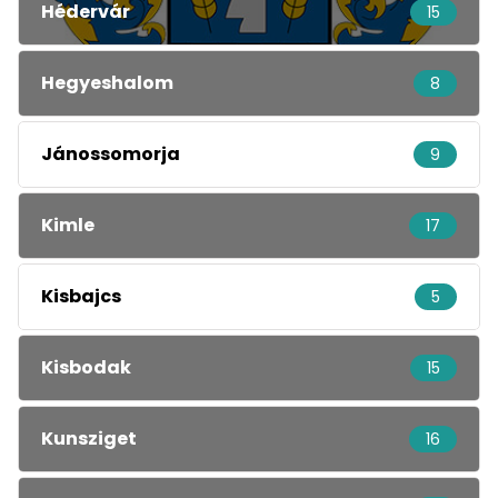
Hédervár
15
Hegyeshalom
8
Jánossomorja
9
Kimle
17
Kisbajcs
5
Kisbodak
15
Kunsziget
16