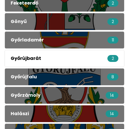
Feketeerdő
2
Gönyű
2
Győrladamér
11
Győrújbarát
2
Győrújfalu
8
Győrzámoly
14
Halászi
14