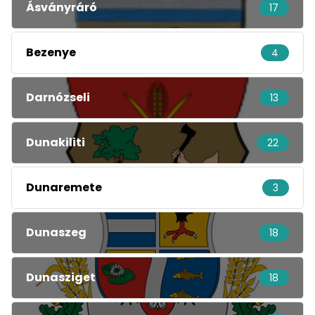
Ásványráró
17
Bezenye
4
Darnózseli
13
Dunakiliti
22
Dunaremete
3
Dunaszeg
18
Dunasziget
18