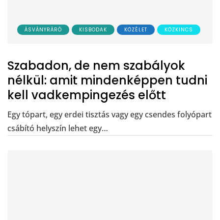
ÁSVÁNYRÁRÓ
KISBODAK
KÖZÉLET
KÖZKINCS
Szabadon, de nem szabályok
nélkül: amit mindenképpen tudni
kell vadkempingezés előtt
Egy tópart, egy erdei tisztás vagy egy csendes folyópart
csábító helyszín lehet egy…