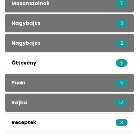
Mosonszolnok
7
Nagybajcs
3
Nagybajcs
2
Öttevény
5
Püski
5
Rajka
12
Receptek
3