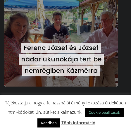
Ferenc József és József
nádor ükunokája tért be
nemrégiben Kázmérra
EZT SE HAGYJA KI!
Tájékoztatjuk, hogy a felhasználói élmény fokozása érdekében
html-kódokat, ún. sütiket alkalmazunk.
Cookie beállítások
ÁSVÁNYRÁRÓ
KISBODAK
KÖZÉLET
KÖZKINCS
Szabadon, de nem szabályok nélkül: amit
Több információ
Rendben
mindenképpen tudni kell vadkempingezés