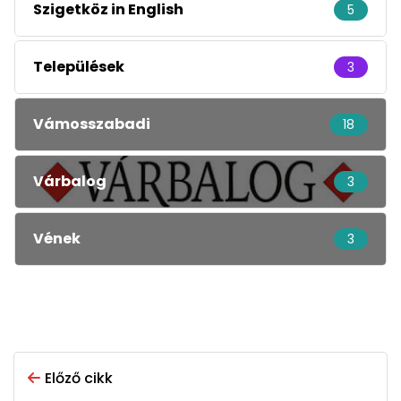
Szigetköz in English
5
Települések
3
Vámosszabadi
18
Várbalog
3
Vének
3
Előző cikk