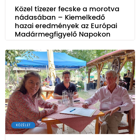
Közel tízezer fecske a morotva
nádasában – Kiemelkedő
hazai eredmények az Európai
Madármegfigyelő Napokon
KÖZÉLET