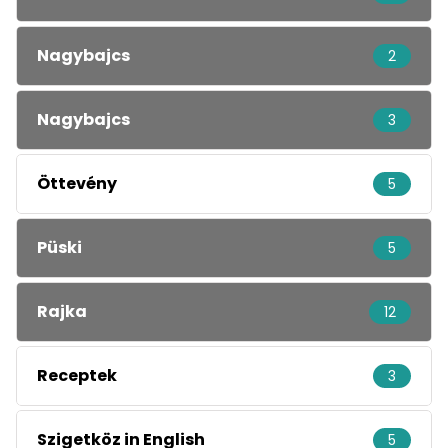
Nagybajcs
2
Nagybajcs
3
Öttevény
5
Püski
5
Rajka
12
Receptek
3
Szigetköz in English
5