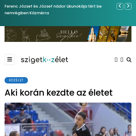
Ferenc József és József nádor ükunokája tért be
Év végétől 
nemrégiben Kázmérra
KÖZÉLET
Aki korán kezdte az életet