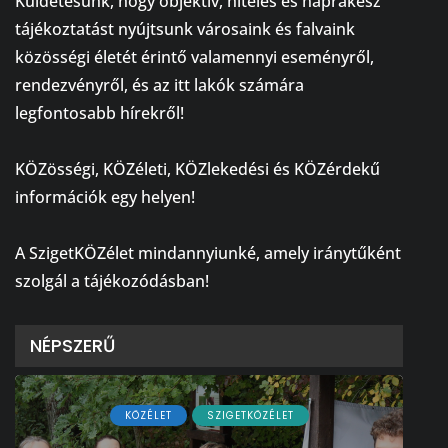
Küldetésünk, hogy objektív, hiteles és naprakész
tájékoztatást nyújtsunk városaink és falvaink
közösségi életét érintő valamennyi eseményről,
rendezvényről, és az itt lakók számára
legfontosabb hírekről!
⠀
KÖZösségi, KÖZéleti, KÖZlekedési és KÖZérdekű
információk egy helyen!
⠀
A SzigetKÖZélet mindannyiunké, amely iránytűként
szolgál a tájékozódásban!
NÉPSZERŰ
KÖZÉLET
SZIGETKÖZÉLET