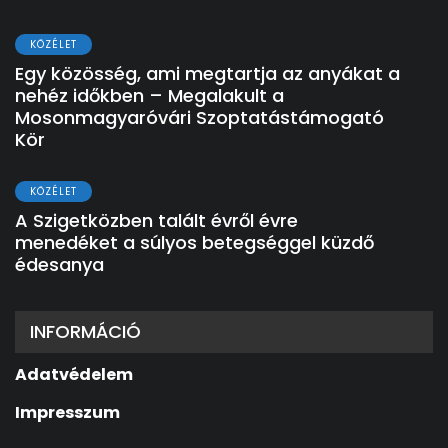
KÖZÉLET
Egy közösség, ami megtartja az anyákat a
nehéz időkben – Megalakult a
Mosonmagyaróvári Szoptatástámogató
Kör
KÖZÉLET
A Szigetközben talált évről évre
menedéket a súlyos betegséggel küzdő
édesanya
INFORMÁCIÓ
Adatvédelem
Impresszum