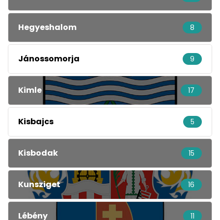
Hegyeshalom
8
Jánossomorja
9
Kimle
17
Kisbajcs
5
Kisbodak
15
Kunsziget
16
Lébény
11