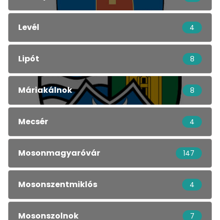
Levél
4
Lipót
8
Máriakálnok
8
Mecsér
4
Mosonmagyaróvár
147
Mosonszentmiklós
4
Mosonszolnok
7