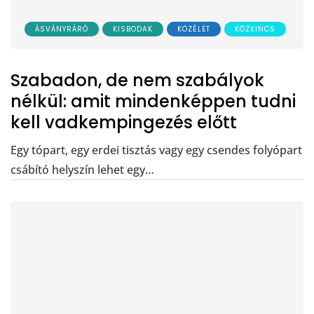
ÁSVÁNYRÁRÓ
KISBODAK
KÖZÉLET
KÖZKINCS
Szabadon, de nem szabályok
nélkül: amit mindenképpen tudni
kell vadkempingezés előtt
Egy tópart, egy erdei tisztás vagy egy csendes folyópart
csábító helyszín lehet egy…