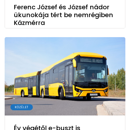
Ferenc József és József nádor
ükunokája tért be nemrégiben
Kázmérra
KÖZÉLET
Év végétől e-buszt is