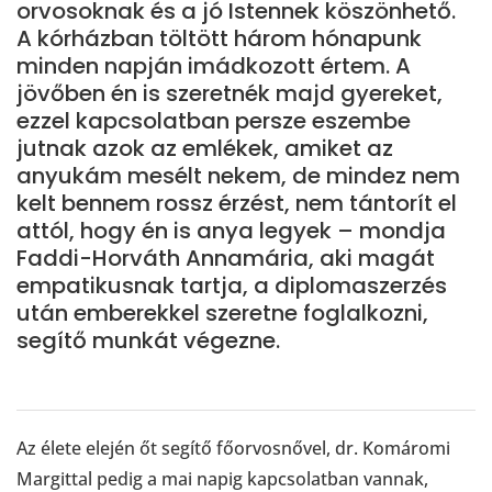
orvosoknak és a jó Istennek köszönhető.
A kórházban töltött három hónapunk
minden napján imádkozott értem. A
jövőben én is szeretnék majd gyereket,
ezzel kapcsolatban persze eszembe
jutnak azok az emlékek, amiket az
anyukám mesélt nekem, de mindez nem
kelt bennem rossz érzést, nem tántorít el
attól, hogy én is anya legyek – mondja
Faddi-Horváth Annamária, aki magát
empatikusnak tartja, a diplomaszerzés
után emberekkel szeretne foglalkozni,
segítő munkát végezne.
Az élete elején őt segítő főorvosnővel, dr. Komáromi
Margittal pedig a mai napig kapcsolatban vannak,