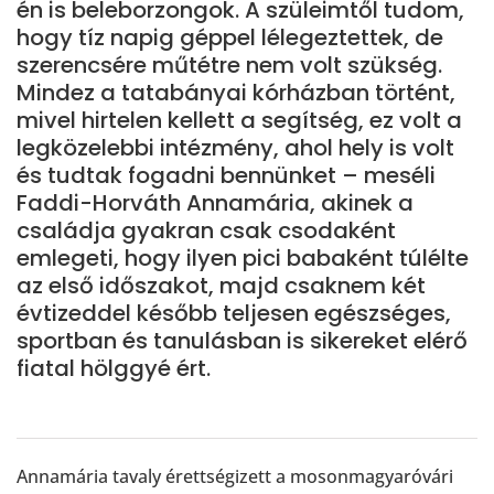
én is beleborzongok. A szüleimtől tudom,
hogy tíz napig géppel lélegeztettek, de
szerencsére műtétre nem volt szükség.
Mindez a tatabányai kórházban történt,
mivel hirtelen kellett a segítség, ez volt a
legközelebbi intézmény, ahol hely is volt
és tudtak fogadni bennünket – meséli
Faddi-Horváth Annamária, akinek a
családja gyakran csak csodaként
emlegeti, hogy ilyen pici babaként túlélte
az első időszakot, majd csaknem két
évtizeddel később teljesen egészséges,
sportban és tanulásban is sikereket elérő
fiatal hölggyé ért.
Annamária tavaly érettségizett a mosonmagyaróvári