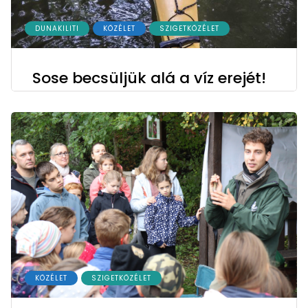
DUNAKILITI
KÖZÉLET
SZIGETKÖZÉLET
Sose becsüljük alá a víz erejét!
KÖZÉLET
SZIGETKÖZÉLET