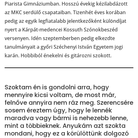
Piarista Gimnáziumban. Hosszú évekig kézilabdázott
az MKC serdülő csapataiban. Tizenhét éves korában
pedig az egyik legfiatalabb jelentkezőként különdíjat
nyert a Kárpát-medencei Kossuth Szónokbeszéd
versenyen. Idén szeptemberben pedig elkezdte
tanulmányait a győri Széchenyi István Egyetem jogi
karán. Hobbiból énekelni és gitározni szokott.
Szoktam én is gondolni arra, hogy
mennyire kicsi voltam, de most már,
felnőve annyira nem ráz meg. Szerencsére
sosem éreztem úgy, hogy le lennék
maradva vagy bármi is nehezebb lenne,
mint a többieknek. Anyukám azt szokta
mondani, hogy ez a körülöttünk dolgozó