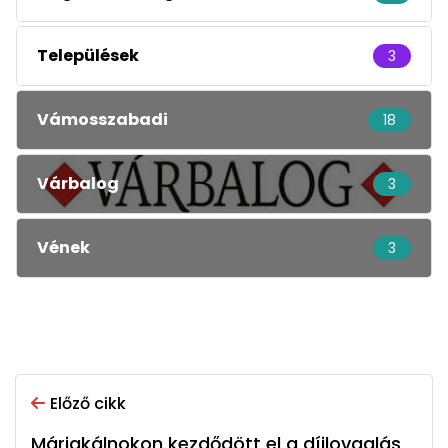
Települések
3
Vámosszabadi
18
Várbalog
3
Vének
3
Előző cikk
Máriakálnokon kezdődött el a díjlovaglás