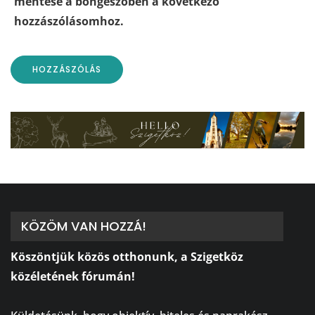
mentése a böngészőben a következő
hozzászólásomhoz.
KÖZÖM VAN HOZZÁ!
Köszöntjük közös otthonunk, a Szigetköz
közéletének fórumán!
⠀