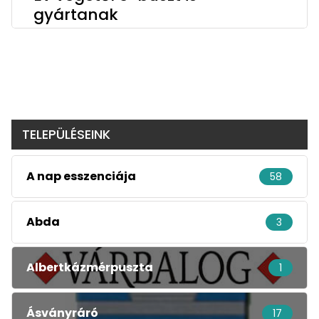
gyártanak
TELEPÜLÉSEINK
A nap esszenciája
58
Abda
3
Albertkázmérpuszta
1
Ásványráró
17