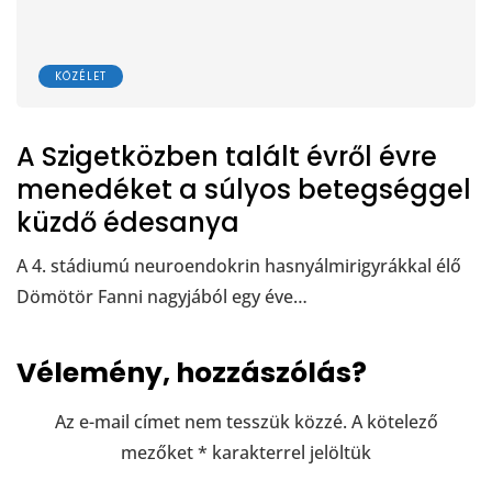
KÖZÉLET
A Szigetközben talált évről évre
menedéket a súlyos betegséggel
küzdő édesanya
A 4. stádiumú neuroendokrin hasnyálmirigyrákkal élő
Dömötör Fanni nagyjából egy éve…
Vélemény, hozzászólás?
Az e-mail címet nem tesszük közzé.
A kötelező
mezőket
*
karakterrel jelöltük