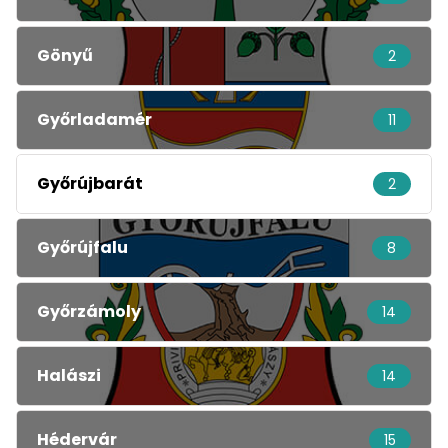
Gönyű
2
Győrladamér
11
Győrújbarát
2
Győrújfalu
8
Győrzámoly
14
Halászi
14
Hédervár
15