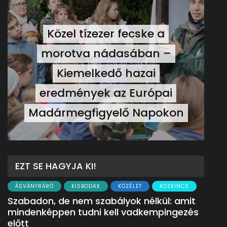
Közel tízezer fecske a
morotva nádasában –
Kiemelkedő hazai
eredmények az Európai
Madármegfigyelő Napokon
EZT SE HAGYJA KI!
ÁSVÁNYRÁRÓ
KISBODAK
KÖZÉLET
KÖZKINCS
Szabadon, de nem szabályok nélkül: amit
mindenképpen tudni kell vadkempingezés
előtt