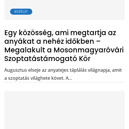
KÖZÉLET
Egy közösség, ami megtartja az
anyákat a nehéz időkben –
Megalakult a Mosonmagyaróvári
Szoptatástámogató Kör
Augusztus elseje az anyatejes táplálás világnapja, amit
a szoptatás világhete követ. A…