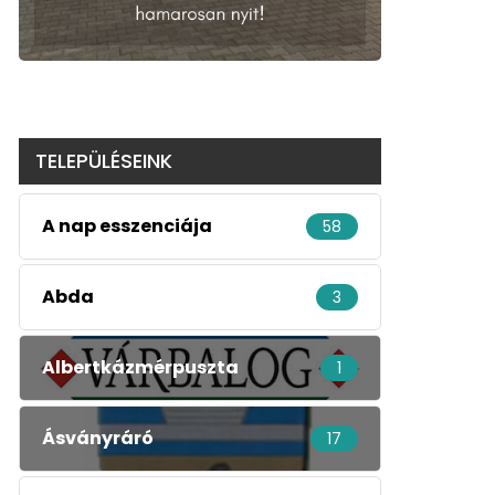
TELEPÜLÉSEINK
A nap esszenciája
58
Abda
3
Albertkázmérpuszta
1
Ásványráró
17