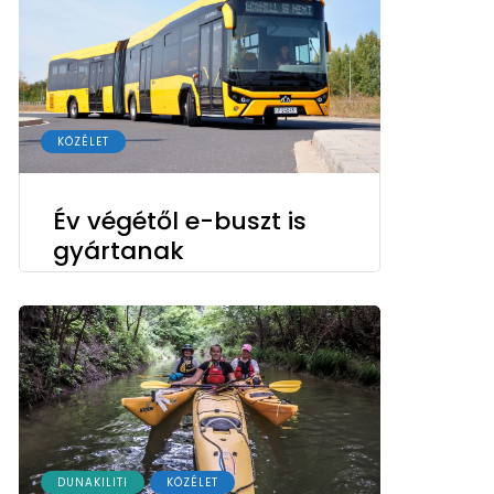
KÖZÉLET
Év végétől e-buszt is
gyártanak
DUNAKILITI
KÖZÉLET