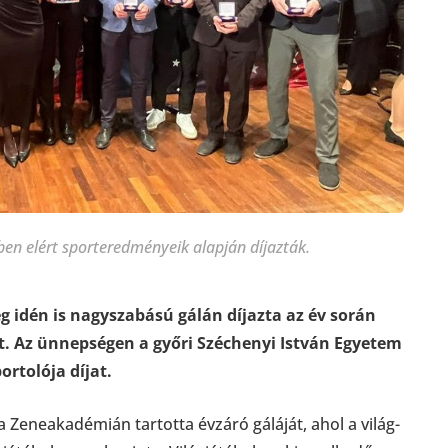
ben elért sporteredményeik alapján díjazták.
 idén is nagyszabású gálán díjazta az év során
. Az ünnepségen a győri Széchenyi István Egyetem
ortolója díjat.
 Zeneakadémián tartotta évzáró gáláját, ahol a világ-