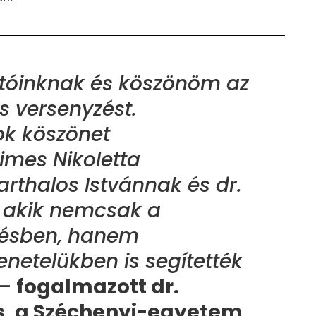
atóinknak és köszönöm az
s versenyzést.
ok köszönet
imes Nikoletta
arthalos Istvánnak és dr.
, akik nemcsak a
ítésben, hanem
netelükben is segítették
–
fogalmazott dr.
, a Széchenyi-egyetem