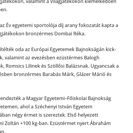
gjátékokon, valamint a Világjátékokon kiemelkedően
ben.
z Év egyetemi sportolója díj arany fokozatát kapta a
lágjátékokon bronzérmes Dombai Réka.
 ítélték oda az Európai Egyetemek Bajnokságán kick-
, valamint az evezésben ezüstérmes Balogh
k, Romsics Lilinek és Szöllősi Balázsnak. Ugyancsak a
ezésben bronzérmes Barabás Márk, Glázer Márió és
rendezték a Magyar Egyetemi–Főiskolai Bajnokság
yetemen, ahol a Széchenyi István Egyetem
ában négy érmet is szereztek. Első helyezett
almi Zoltán +100 kg-ban. Ezüstérmet nyert Ábrahám
an.