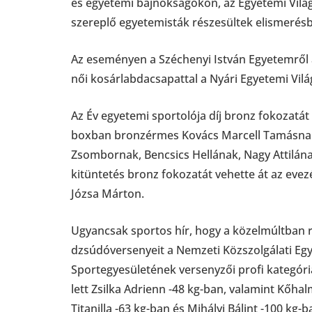
és egyetemi bajnokságokon, az Egyetemi Vilá
szereplő egyetemisták részesültek elismerés
Az eseményen a Széchenyi István Egyetemről a
női kosárlabdacsapattal a Nyári Egyetemi Vi
Az Év egyetemi sportolója díj bronz fokozatát
boxban bronzérmes Kovács Marcell Tamásnak
Zsombornak, Bencsics Hellának, Nagy Attilána
kitüntetés bronz fokozatát vehette át az ev
Józsa Márton.
Ugyancsak sportos hír, hogy a közelmúltban 
dzsúdóversenyeit a Nemzeti Közszolgálati Eg
Sportegyesületének versenyzői profi kategóri
lett Zsilka Adrienn -48 kg-ban, valamint Kőh
Titanilla -63 kg-ban és Mihályi Bálint -100 kg-b