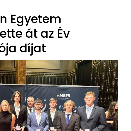
án Egyetem
ette át az Év
ja díjat