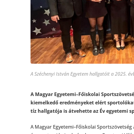
A Széchenyi István Egyetem hallgatóit a 2025. év
A Magyar Egyetemi–Főiskolai Sportszövetség
kiemelkedő eredményeket elért sportolókat
tíz hallgatója is átvehette az Év egyetemi sp
A Magyar Egyetemi–Főiskolai Sportszövetség a