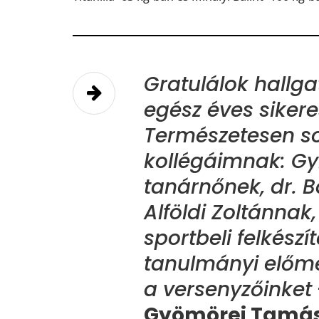
Gratulálok hallg
egész éves sikere
Természetesen s
kollégáimnak: Gy
tanárnőnek, dr. B
Alföldi Zoltánnak
sportbeli felkész
tanulmányi előme
a versenyzőinket
Gyömörei Tamás