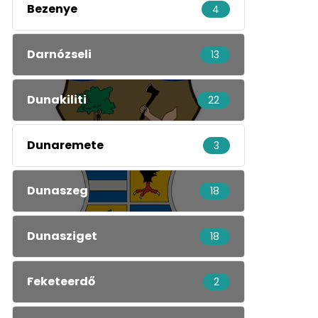
Bezenye
4
Darnózseli
13
Dunakiliti
22
Dunaremete
3
Dunaszeg
18
Dunasziget
18
Feketeerdő
2