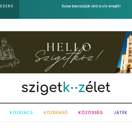
Sose becsüljük alá a víz erejét!
PSZERŰ
KÖZKINCS
KÖZBENSŐ
KÖZÖSSÉG
JÁTÉK