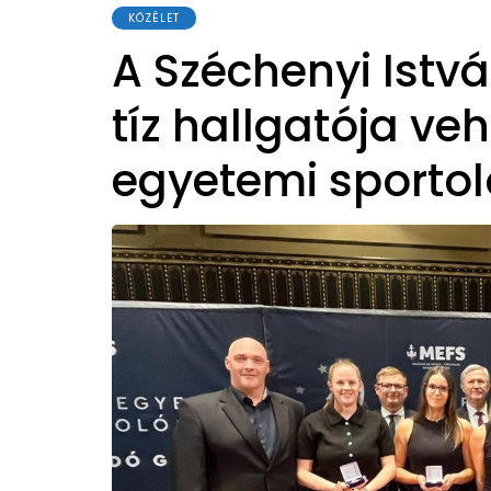
KÖZÉLET
A Széchenyi Istv
tíz hallgatója veh
egyetemi sportoló