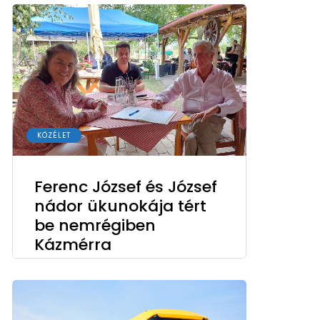
KÖZÉLET
Ferenc József és József
nádor ükunokája tért
be nemrégiben
Kázmérra