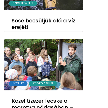
SZIGETKÖZÉLET
Sose becsüljük alá a víz
erejét!
KÖZÉLET
SZIGETKÖZÉLET
Közel tízezer fecske a
morotva nádasában –