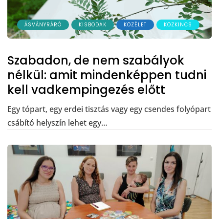
ÁSVÁNYRÁRÓ
KISBODAK
KÖZÉLET
KÖZKINCS
Szabadon, de nem szabályok
nélkül: amit mindenképpen tudni
kell vadkempingezés előtt
Egy tópart, egy erdei tisztás vagy egy csendes folyópart
csábító helyszín lehet egy…