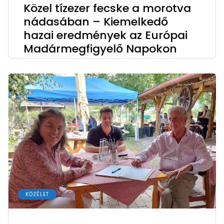
Közel tízezer fecske a morotva
nádasában – Kiemelkedő
hazai eredmények az Európai
Madármegfigyelő Napokon
KÖZÉLET