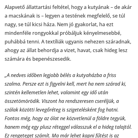
Alapvető állattartási feltétel, hogy a kutyának – de akár
a macskának is – legyen a testének megfelelő, se túl
nagy, se túl kicsi háza. Nem jó gyakorlat, ha ezt
mindenféle rongyokkal próbáljuk kényelmesebbé,
puhábbá tenni. A textíliák ugyanis nehezen száradnak,
ahogy az állat behordja a vizet, havat, csak hideg lesz
számára és bepenészesedik.
„A nedves időben legjobb bélés a kutyaházba a friss
szalma. Persze ezt is figyelni kell, mert ha nem szárad ki,
szintén kellemetlen lehet, valamint egy idő után
összetömörödik. Viszont ha rendszeresen cseréljük, a
szálak közötti levegőréteg is szigetelésként fog hatni.
Fontos még, hogy az ólat ne közvetlenül a földre tegyük,
hanem még egy plusz réteggel válasszuk el a hideg talajtól.
Ez rengeteget számít. Ma már lehet kapni fűtést is az