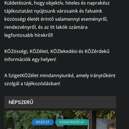
Küldetésünk, hogy objektív, hiteles és naprakész
tájékoztatást nyújtsunk városaink és falvaink
közösségi életét érintő valamennyi eseményről,
rendezvényről, és az itt lakók számára
legfontosabb hírekről!
⠀
KÖZösségi, KÖZéleti, KÖZlekedési és KÖZérdekű
információk egy helyen!
⠀
A SzigetKÖZélet mindannyiunké, amely iránytűként
szolgál a tájékozódásban!
NÉPSZERŰ
KÖZÉLET
SZIGETKÖZÉLET