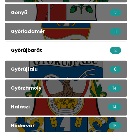
Gönyű
2
Győrladamér
11
Győrújbarát
2
Győrújfalu
8
Győrzámoly
14
Halászi
14
Hédervár
15