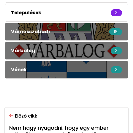
Települések
3
Vámosszabadi
18
Várbalog
3
Vének
3
Előző cikk
Nem hagy nyugodni, hogy egy ember