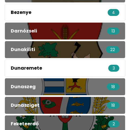
Bezenye
4
Darnózseli
13
Dunakiliti
22
Dunaremete
3
Dunaszeg
18
Dunasziget
18
Feketeerdő
2