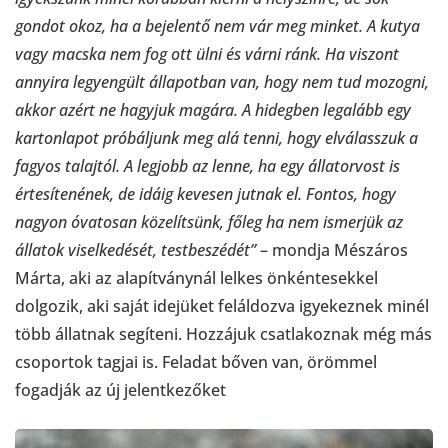
gondot okoz, ha a bejelentő nem vár meg minket. A kutya
vagy macska nem fog ott ülni és várni ránk. Ha viszont
annyira legyengült állapotban van, hogy nem tud mozogni,
akkor azért ne hagyjuk magára. A hidegben legalább egy
kartonlapot próbáljunk meg alá tenni, hogy elválasszuk a
fagyos talajtól. A legjobb az lenne, ha egy állatorvost is
értesítenének, de idáig kevesen jutnak el. Fontos, hogy
nagyon óvatosan közelítsünk, főleg ha nem ismerjük az
állatok viselkedését, testbeszédét”
– mondja Mészáros
Márta, aki az alapítványnál lelkes önkéntesekkel
dolgozik, aki saját idejüket feláldozva igyekeznek minél
több állatnak segíteni. Hozzájuk csatlakoznak még más
csoportok tagjai is. Feladat bőven van, örömmel
fogadják az új jelentkezőket