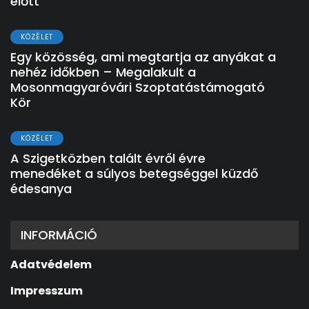
előtt
KÖZÉLET
Egy közösség, ami megtartja az anyákat a
nehéz időkben – Megalakult a
Mosonmagyaróvári Szoptatástámogató
Kör
KÖZÉLET
A Szigetközben talált évről évre
menedéket a súlyos betegséggel küzdő
édesanya
INFORMÁCIÓ
Adatvédelem
Impresszum