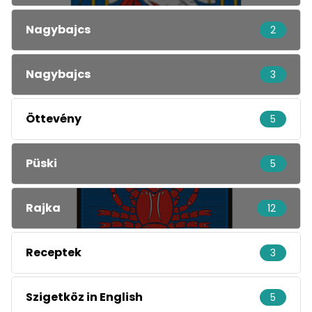
Nagybajcs
2
Nagybajcs
3
Öttevény
5
Püski
5
Rajka
12
Receptek
3
Szigetköz in English
5