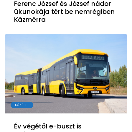
Ferenc József és József nádor
ükunokája tért be nemrégiben
Kázmérra
KÖZÉLET
Év végétől e-buszt is