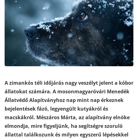
A zimankós téli időjárás nagy veszélyt jelent a kóbor
állatokat számára. A mosonmagyaróvári Menedék
Állatvédő Alapítványhoz nap mint nap érkeznek
bejelentések fázó, legyengült kutyákról és
macskákról. Mészáros Márta, az alapítvány elnöke
elmondja, mire figyeljünk, ha segítségre szoruló
állattal találkozunk és milyen egyszerű lépésekkel