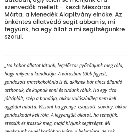
szenvedők mellett – kezdi Mészáros
Márta, a Menedék Alapítvány elnöke. Az
önkéntes állatvédő segít abban is, mi
tegyünk, ha egy állat a mi segítségünkre
szorul.
„Ha kóbor állatot látunk, legelőször győződjünk meg róla,
hogy milyen a kondíciója. A városban több figyelt,
gondozott macskakolónia is él, akiknek bár nincs állandó
otthonuk, de kapnak enni és tudunk róluk. Ha egy cica
jóltáplált, szép a bundája, akkor valószínűleg nem kell
aggódni miatta. Viszont ha gyenge, csapzott, sovány, akkor
gondoskodni kell róla. A legyengült állatot, ha tehetjük,
etessük és itassuk meg, majd hívjunk segítséget. Mi
igyekszünk minél korábban kiérni a helyszínre, de sok