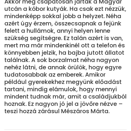
Akkor még csapatosan jártak a Magyar
utcán a kóbor kutyák. Ha csak ezt nézzük,
mindenképp sokkal jobb a helyzet. Néha
azért úgy érzem, összecsapnak a fejünk
felett a hullámok, annyi helyen lenne
szükség segítségre. Ez talán azért is van,
mert ma már mindenkinél ott a telefon és
könnyebben jelzik, ha bajba jutott állatot
találnak. A sok borzalmat néha nagyon
nehéz látni, de annak örülök, hogy egyre
tudatosabbak az emberek. Amikor
például gyerekekhez megyünk előadást
tartani, mindig elámulok, hogy mennyi
mindent tudnak már, amit a családjukból
hoznak. Ez nagyon jó jel a jövőre nézve –
teszi hozzá zárásul Mészáros Márta.