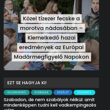
Közel tízezer fecske a
morotva nádasában –
Kiemelkedő hazai
eredmények az Európai
Madármegfigyelő Napokon
EZT SE HAGYJA KI!
ÁSVÁNYRÁRÓ
KISBODAK
KÖZÉLET
KÖZKINCS
Szabadon, de nem szabályok nélkül: amit
mindenképpen tudni kell vadkempingezés