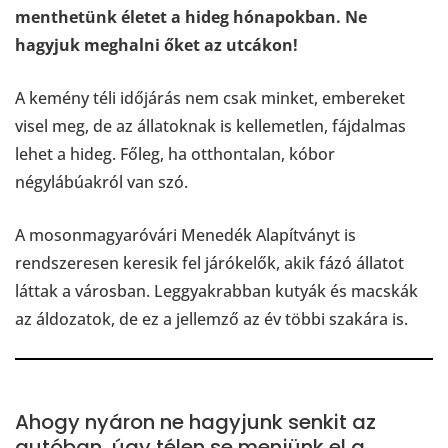
menthetünk életet a hideg hónapokban. Ne
hagyjuk meghalni őket az utcákon!
A kemény téli időjárás nem csak minket, embereket
visel meg, de az állatoknak is kellemetlen, fájdalmas
lehet a hideg. Főleg, ha otthontalan, kóbor
négylábúakról van szó.
A mosonmagyaróvári Menedék Alapítványt is
rendszeresen keresik fel járókelők, akik fázó állatot
láttak a városban. Leggyakrabban kutyák és macskák
az áldozatok, de ez a jellemző az év többi szakára is.
Ahogy nyáron ne hagyjunk senkit az
autóban, úgy télen se menjünk el a