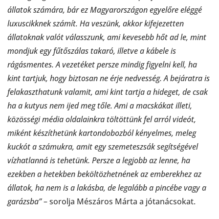
állatok számára, bár ez Magyarországon egyelőre eléggé
luxuscikknek számít. Ha veszünk, akkor kifejezetten
állatoknak valót válasszunk, ami kevesebb hőt ad le, mint
mondjuk egy fűtőszálas takaró, illetve a kábele is
rágásmentes. A vezetéket persze mindig figyelni kell, ha
kint tartjuk, hogy biztosan ne érje nedvesség. A bejáratra is
felakaszthatunk valamit, ami kint tartja a hideget, de csak
ha a kutyus nem ijed meg tőle. Ami a macskákat illeti,
közösségi média oldalainkra töltöttünk fel arról videót,
miként készíthetünk kartondobozból kényelmes, meleg
kuckót a számukra, amit egy szemeteszsák segítségével
vízhatlanná is tehetünk. Persze a legjobb az lenne, ha
ezekben a hetekben beköltözhetnének az emberekhez az
állatok, ha nem is a lakásba, de legalább a pincébe vagy a
garázsba”
– sorolja Mészáros Márta a jótanácsokat.