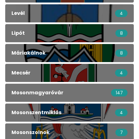
Levél
4
Lipót
8
Máriakálnok
8
Mecsér
4
Mosonmagyaróvár
147
Mosonszentmiklós
4
Mosonszolnok
7