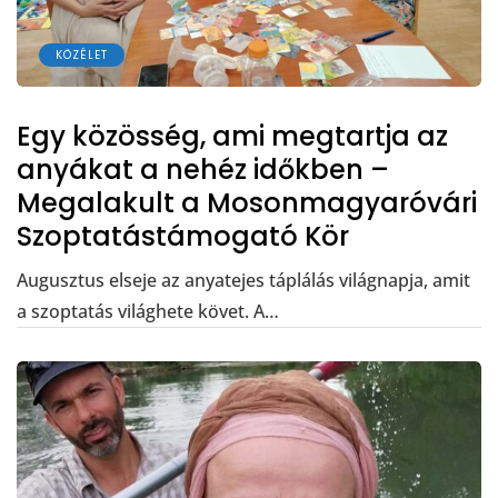
KÖZÉLET
Egy közösség, ami megtartja az
anyákat a nehéz időkben –
Megalakult a Mosonmagyaróvári
Szoptatástámogató Kör
Augusztus elseje az anyatejes táplálás világnapja, amit
a szoptatás világhete követ. A…