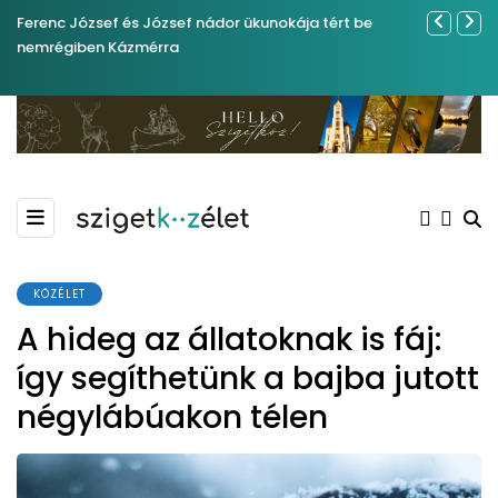
Ferenc József és József nádor ükunokája tért be
Év végétől 
nemrégiben Kázmérra
KÖZÉLET
A hideg az állatoknak is fáj:
így segíthetünk a bajba jutott
négylábúakon télen