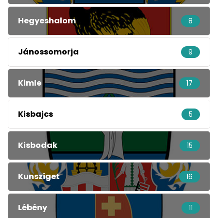
Hegyeshalom
8
Jánossomorja
9
Kimle
17
Kisbajcs
5
Kisbodak
15
Kunsziget
16
Lébény
11