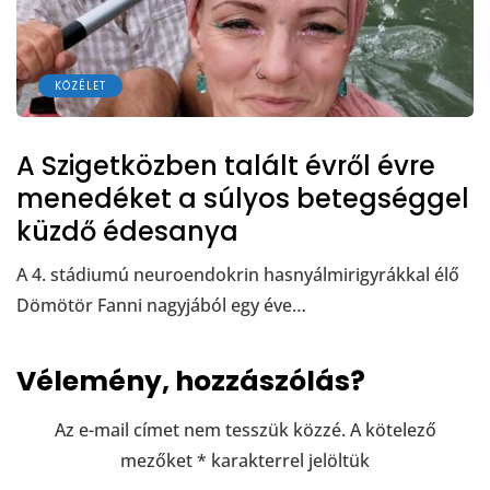
KÖZÉLET
A Szigetközben talált évről évre
menedéket a súlyos betegséggel
küzdő édesanya
A 4. stádiumú neuroendokrin hasnyálmirigyrákkal élő
Dömötör Fanni nagyjából egy éve…
Vélemény, hozzászólás?
Az e-mail címet nem tesszük közzé.
A kötelező
mezőket
*
karakterrel jelöltük