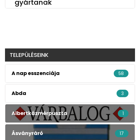
gyártanak
TELEPÜLÉSEINK
A nap esszenciája
58
Abda
3
Albertkázmérpuszta
1
Ásványráró
17