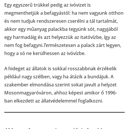
Egy egyszerű trükkel pedig az ivóvizet is
megmenthetjük a befagyástól: ha nem vagyunk otthon
és nem tudjuk rendszeresen cserélni a tál tartalmát,
akkor egy műanyag palackba tegyünk sót, nagyjából
egy harmadáig és azt helyezzük az itatóvízbe, így az
nem fog befagyni.
Ter
mészetesen a palack zárt legyen,
hogy a só ne kerülhessen az ivóvízbe.
A hideget az állatok is sokkal rosszabbnak érzékelik
például nagy szélben, vagy ha átázik a bundájuk. A
szakember elmondása szerint sokat javult a helyzet
Mosonmagyaróváron, ahhoz képest amikor ő 1996-
ban elkezdett az állatvédelemmel foglalkozni.