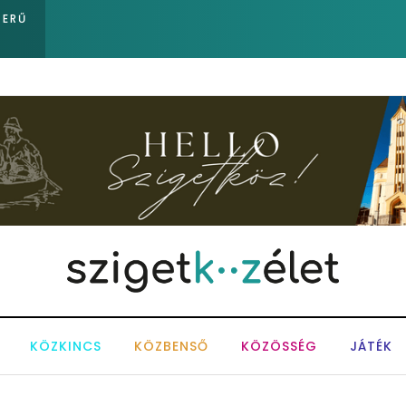
Sose becsüljük alá a víz erejét!
ZERŰ
KÖZKINCS
KÖZBENSŐ
KÖZÖSSÉG
JÁTÉK