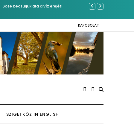
Közel tízeze
Napokon
KAPCSOLAT
SZIGETKÖZ IN ENGLISH