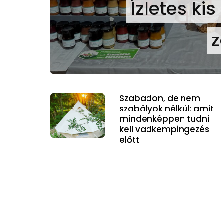
Ízletes ki
z
Szabadon, de nem
szabályok nélkül: amit
mindenképpen tudni
kell vadkempingezés
előtt