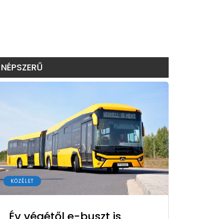
NÉPSZERŰ
KÖZÉLET
Év végétől e-buszt is