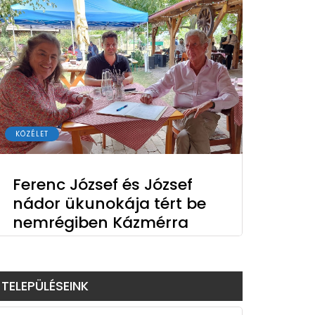
KÖZÉLET
Ferenc József és József
nádor ükunokája tért be
nemrégiben Kázmérra
TELEPÜLÉSEINK