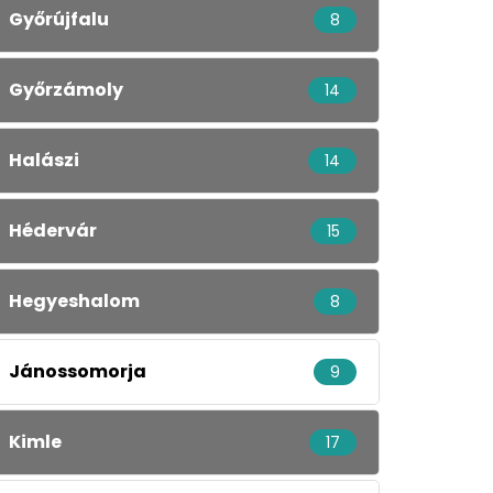
Győrújfalu
8
Győrzámoly
14
Halászi
14
Hédervár
15
Hegyeshalom
8
Jánossomorja
9
Kimle
17