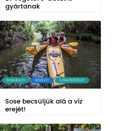
gyártanak
DUNAKILITI
KÖZÉLET
SZIGETKÖZÉLET
Sose becsüljük alá a víz
erejét!