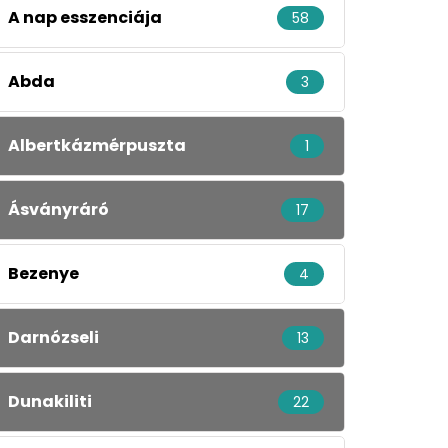
A nap esszenciája
58
Abda
3
Albertkázmérpuszta
1
Ásványráró
17
Bezenye
4
Darnózseli
13
Dunakiliti
22