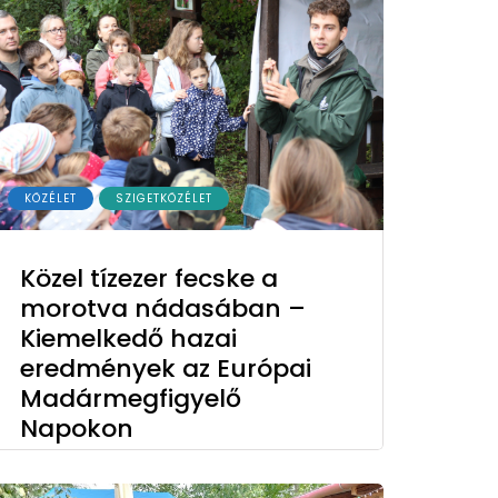
KÖZÉLET
SZIGETKÖZÉLET
Közel tízezer fecske a
morotva nádasában –
Kiemelkedő hazai
eredmények az Európai
Madármegfigyelő
Napokon