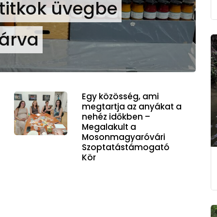
s titkok üvegbe
árva
Egy közösség, ami
megtartja az anyákat a
nehéz időkben –
Megalakult a
Mosonmagyaróvári
Szoptatástámogató
Kör