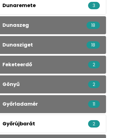
Dunaremete
3
Dunaszeg
18
Dunasziget
18
Feketeerdő
2
Gönyű
2
Győrladamér
11
Győrújbarát
2