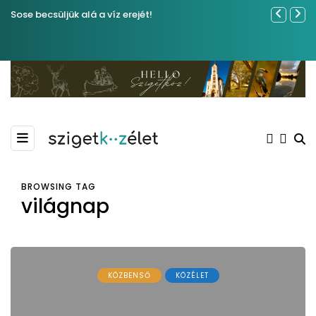
Sose becsüljük alá a víz erejét!
Közel tíze
Kiemelkedő
Madármegf
BROWSING TAG
világnap
KÖZBENSŐ
KÖZÉLET