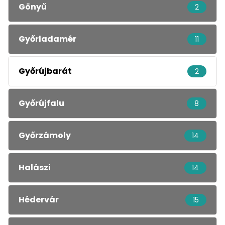
Gönyű
2
Győrladamér
11
Győrújbarát
2
Győrújfalu
8
Győrzámoly
14
Halászi
14
Hédervár
15