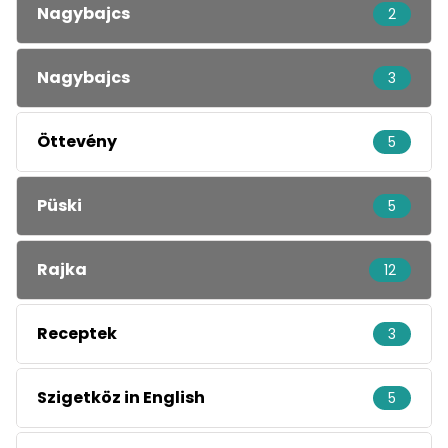
Nagybajcs
2
Nagybajcs
3
Öttevény
5
Püski
5
Rajka
12
Receptek
3
Szigetköz in English
5