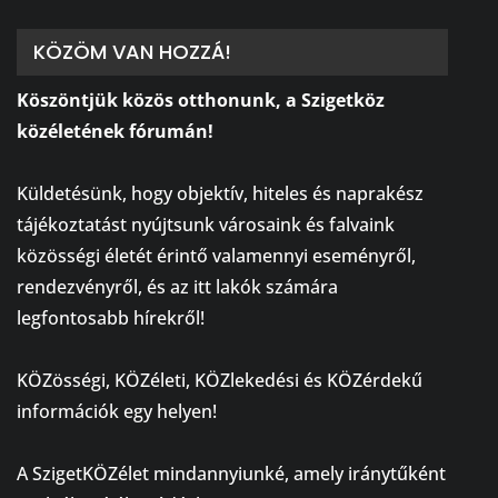
KÖZÖM VAN HOZZÁ!
Köszöntjük közös otthonunk, a Szigetköz
közéletének fórumán!
⠀
Küldetésünk, hogy objektív, hiteles és naprakész
tájékoztatást nyújtsunk városaink és falvaink
közösségi életét érintő valamennyi eseményről,
rendezvényről, és az itt lakók számára
legfontosabb hírekről!
⠀
KÖZösségi, KÖZéleti, KÖZlekedési és KÖZérdekű
információk egy helyen!
⠀
A SzigetKÖZélet mindannyiunké, amely iránytűként