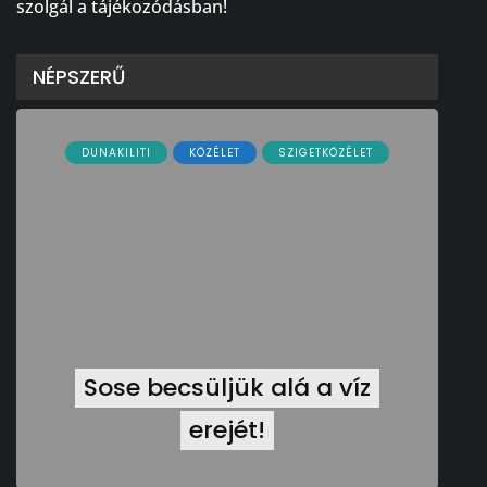
szolgál a tájékozódásban!
NÉPSZERŰ
DUNAKILITI
KÖZÉLET
SZIGETKÖZÉLET
Sose becsüljük alá a víz
erejét!