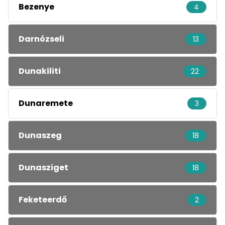
Bezenye
4
Darnózseli
13
Dunakiliti
22
Dunaremete
3
Dunaszeg
18
Dunasziget
18
Feketeerdő
2