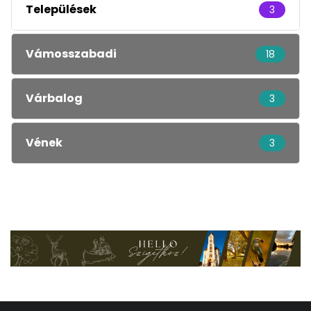
Települések
3
Vámosszabadi
18
Várbalog
3
Vének
3