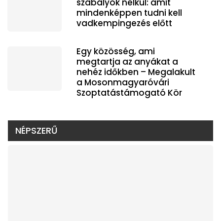
szabályok nélkül: amit
mindenképpen tudni kell
vadkempingezés előtt
Egy közösség, ami
megtartja az anyákat a
nehéz időkben – Megalakult
a Mosonmagyaróvári
Szoptatástámogató Kör
NÉPSZERŰ