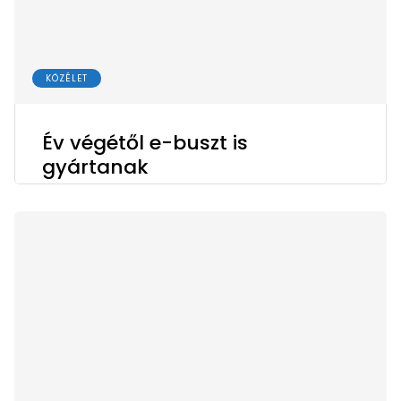
KÖZÉLET
Év végétől e-buszt is
gyártanak