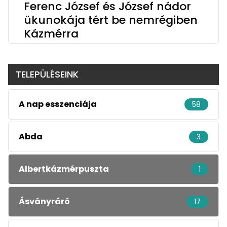
Ferenc József és József nádor
ükunokája tért be nemrégiben
Kázmérra
TELEPÜLÉSEINK
A nap esszenciája
58
Abda
3
Albertkázmérpuszta
1
Ásványráró
17