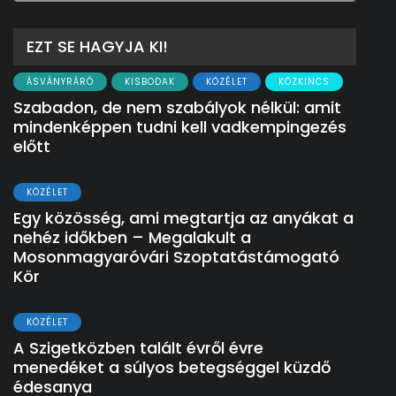
EZT SE HAGYJA KI!
ÁSVÁNYRÁRÓ
KISBODAK
KÖZÉLET
KÖZKINCS
Szabadon, de nem szabályok nélkül: amit
mindenképpen tudni kell vadkempingezés
előtt
KÖZÉLET
Egy közösség, ami megtartja az anyákat a
nehéz időkben – Megalakult a
Mosonmagyaróvári Szoptatástámogató
Kör
KÖZÉLET
A Szigetközben talált évről évre
menedéket a súlyos betegséggel küzdő
édesanya