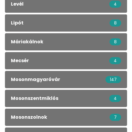
Levél
4
Lipót
8
Máriakálnok
8
Mecsér
4
Mosonmagyaróvár
147
Mosonszentmiklós
4
Mosonszolnok
7