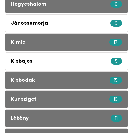
Hegyeshalom
8
Jánossomorja
9
Kimle
17
Kisbajcs
5
Kisbodak
15
Kunsziget
16
Lébény
11