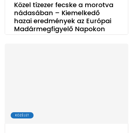
Közel tízezer fecske a morotva
nádasában – Kiemelkedő
hazai eredmények az Európai
Madármegfigyelő Napokon
KÖZÉLET