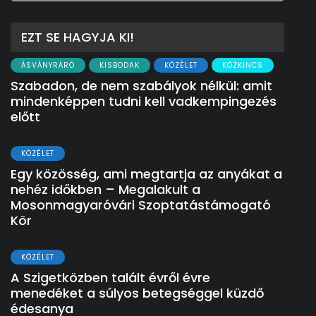
EZT SE HAGYJA KI!
ÁSVÁNYRÁRÓ
KISBODAK
KÖZÉLET
KÖZKINCS
Szabadon, de nem szabályok nélkül: amit
mindenképpen tudni kell vadkempingezés
előtt
KÖZÉLET
Egy közösség, ami megtartja az anyákat a
nehéz időkben – Megalakult a
Mosonmagyaróvári Szoptatástámogató
Kör
KÖZÉLET
A Szigetközben talált évről évre
menedéket a súlyos betegséggel küzdő
édesanya