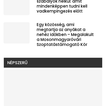
szabályok nélkül: amit
mindenképpen tudni kell
vadkempingezés előtt
Egy közösség, ami
megtartja az anyákat a
nehéz időkben – Megalakult
a Mosonmagyaróvári
Szoptatástámogató Kör
NÉPSZERŰ