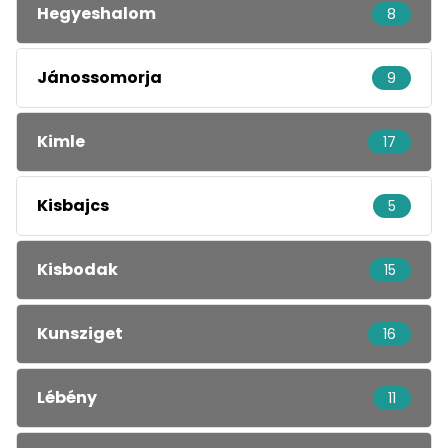
Hegyeshalom
8
Jánossomorja
9
Kimle
17
Kisbajcs
5
Kisbodak
15
Kunsziget
16
Lébény
11