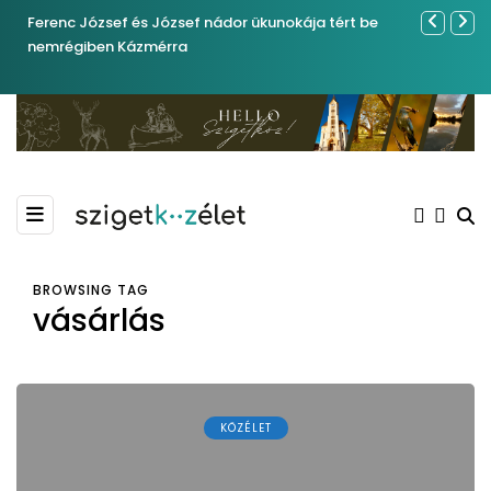
Ferenc József és József nádor ükunokája tért be
Év végétől 
nemrégiben Kázmérra
BROWSING TAG
vásárlás
KÖZÉLET