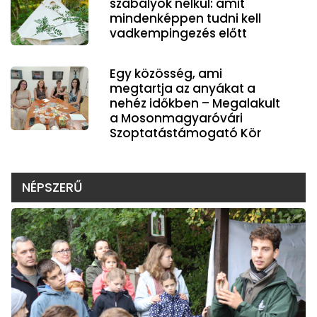
szabályok nélkül: amit
mindenképpen tudni kell
vadkempingezés előtt
Egy közösség, ami
megtartja az anyákat a
nehéz időkben – Megalakult
a Mosonmagyaróvári
Szoptatástámogató Kör
NÉPSZERŰ