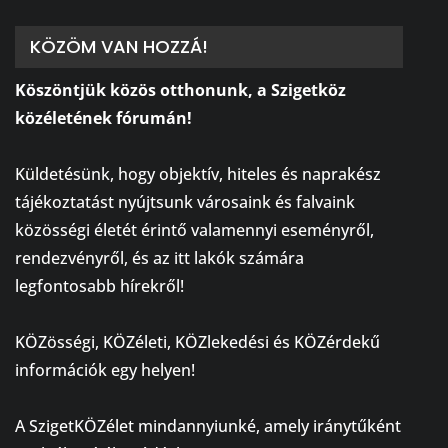
KÖZÖM VAN HOZZÁ!
Köszöntjük közös otthonunk, a Szigetköz
közéletének fórumán!
⠀
Küldetésünk, hogy objektív, hiteles és naprakész
tájékoztatást nyújtsunk városaink és falvaink
közösségi életét érintő valamennyi eseményről,
rendezvényről, és az itt lakók számára
legfontosabb hírekről!
⠀
KÖZösségi, KÖZéleti, KÖZlekedési és KÖZérdekű
információk egy helyen!
⠀
A SzigetKÖZélet mindannyiunké, amely iránytűként