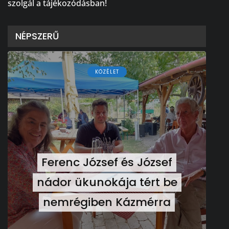
szolgál a tájékozódásban!
NÉPSZERŰ
KÖZÉLET
Ferenc József és József
nádor ükunokája tért be
nemrégiben Kázmérra