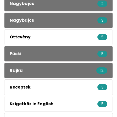
Nagybajcs
2
Nagybajcs
3
Öttevény
5
Püski
5
Rajka
12
Receptek
3
Szigetköz in English
5