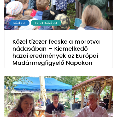
KÖZÉLET
SZIGETKÖZÉLET
Közel tízezer fecske a morotva
nádasában – Kiemelkedő
hazai eredmények az Európai
Madármegfigyelő Napokon