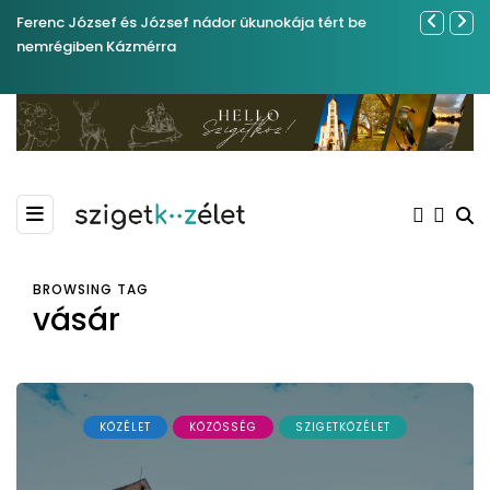
Ferenc József és József nádor ükunokája tért be
Év végétől 
nemrégiben Kázmérra
BROWSING TAG
vásár
KÖZÉLET
KÖZÖSSÉG
SZIGETKÖZÉLET