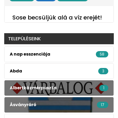
Sose becsüljük alá a víz erejét!
TELEPÜLÉSEINK
A nap esszenciája
58
Abda
3
Albertkázmérpuszta
1
Ásványráró
17