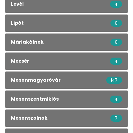
Levél
4
Lipót
8
Máriakálnok
8
Mecsér
4
Mosonmagyaróvár
147
Mosonszentmiklós
4
Mosonszolnok
7