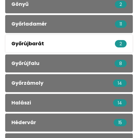
Gönyű
2
Győrladamér
11
Győrújbarát
2
Győrújfalu
8
Győrzámoly
14
Halászi
14
Hédervár
15