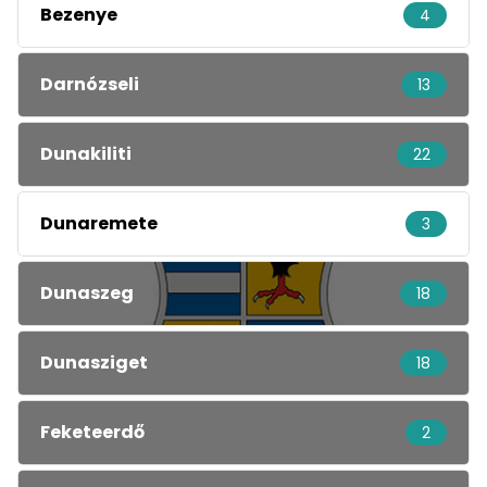
Bezenye
4
Darnózseli
13
Dunakiliti
22
Dunaremete
3
Dunaszeg
18
Dunasziget
18
Feketeerdő
2