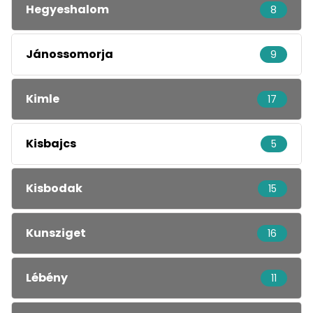
Hegyeshalom
8
Jánossomorja
9
Kimle
17
Kisbajcs
5
Kisbodak
15
Kunsziget
16
Lébény
11