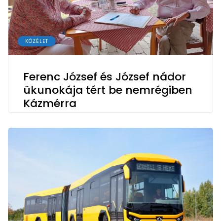
KÖZÉLET
Ferenc József és József nádor
ükunokája tért be nemrégiben
Kázmérra