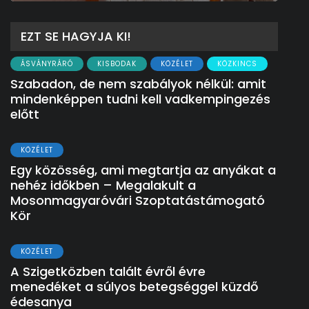
EZT SE HAGYJA KI!
ÁSVÁNYRÁRÓ
KISBODAK
KÖZÉLET
KÖZKINCS
Szabadon, de nem szabályok nélkül: amit
mindenképpen tudni kell vadkempingezés
előtt
KÖZÉLET
Egy közösség, ami megtartja az anyákat a
nehéz időkben – Megalakult a
Mosonmagyaróvári Szoptatástámogató
Kör
KÖZÉLET
A Szigetközben talált évről évre
menedéket a súlyos betegséggel küzdő
édesanya