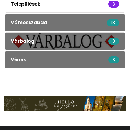
Települések
3
Vámosszabadi
18
Várbalog
3
Vének
3