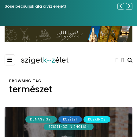
Sose becsüljük alá a víz erejét!
Közel tíze
Kiemelkedő
Madármegf
BROWSING TAG
természet
DUNASZIGET
KÖZÉLET
KÖZKINCS
SZIGETKÖZ IN ENGLISH