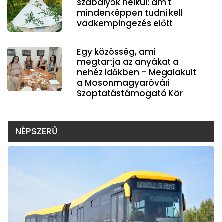
szabályok nélkül: amit
mindenképpen tudni kell
vadkempingezés előtt
Egy közösség, ami
megtartja az anyákat a
nehéz időkben – Megalakult
a Mosonmagyaróvári
Szoptatástámogató Kör
NÉPSZERŰ