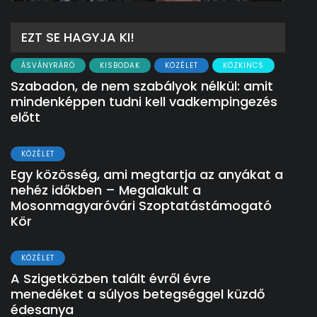
EZT SE HAGYJA KI!
ÁSVÁNYRÁRÓ
KISBODAK
KÖZÉLET
KÖZKINCS
Szabadon, de nem szabályok nélkül: amit
mindenképpen tudni kell vadkempingezés
előtt
KÖZÉLET
Egy közösség, ami megtartja az anyákat a
nehéz időkben – Megalakult a
Mosonmagyaróvári Szoptatástámogató
Kör
KÖZÉLET
A Szigetközben talált évről évre
menedéket a súlyos betegséggel küzdő
édesanya