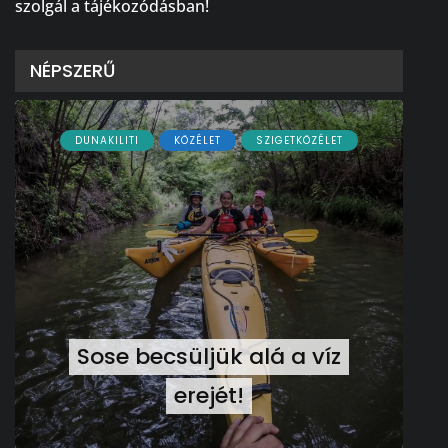
szolgál a tájékozódásban!
NÉPSZERŰ
DUNAKILITI
KÖZÉLET
SZIGETKÖZÉLET
Sose becsüljük alá a víz
erejét!