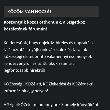
KÖZÖM VAN HOZZÁ!
Köszöntjük közös otthonunk, a Szigetköz
közéletének fórumán!
⠀
Küldetésünk, hogy objektív, hiteles és naprakész
tájékoztatást nyújtsunk városaink és falvaink
közösségi életét érintő valamennyi eseményről,
rendezvényről, és az itt lakók számára
legfontosabb hírekről!
⠀
KÖZösségi, KÖZéleti, KÖZlekedési és KÖZérdekű
információk egy helyen!
⠀
A SzigetKÖZélet mindannyiunké, amely iránytűként