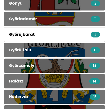
Gönyű
2
Győrladamér
11
Győrújbarát
2
Győrújfalu
8
Győrzámoly
14
Halászi
14
Hédervár
15