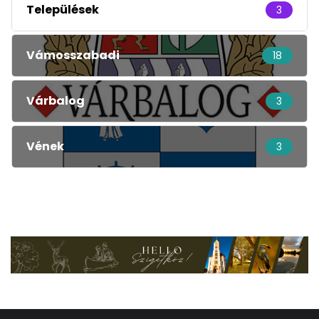
Települések
3
Vámosszabadi
18
Várbalog
3
Vének
3