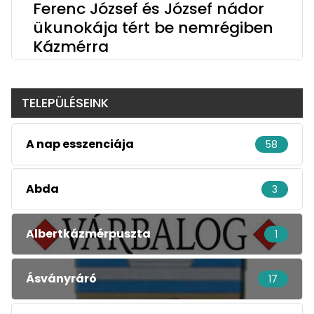
Ferenc József és József nádor
ükunokája tért be nemrégiben
Kázmérra
TELEPÜLÉSEINK
A nap esszenciája
58
Abda
3
Albertkázmérpuszta
1
Ásványráró
17