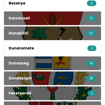
Bezenye
4
Darnózseli
13
Dunakiliti
22
Dunaremete
3
Dunaszeg
18
Dunasziget
18
Feketeerdő
2