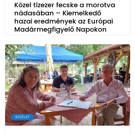
Közel tízezer fecske a morotva
nádasában – Kiemelkedő
hazai eredmények az Európai
Madármegfigyelő Napokon
KÖZÉLET