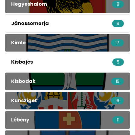
Hegyeshalom
8
Jánossomorja
9
Kimle
17
Kisbajcs
5
Kisbodak
15
Kunsziget
16
Lébény
11