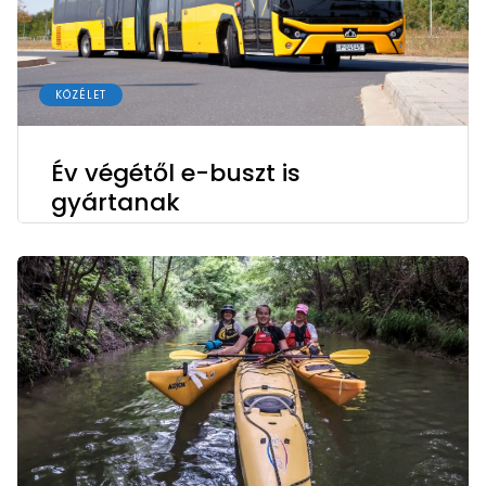
KÖZÉLET
Év végétől e-buszt is
gyártanak