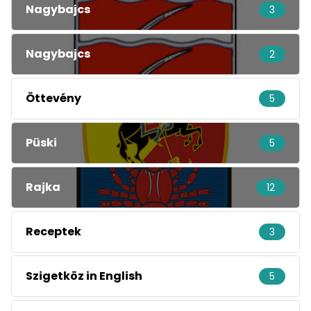
Nagybajcs
3
Nagybajcs
2
Öttevény
5
Püski
5
Rajka
12
Receptek
3
Szigetköz in English
5