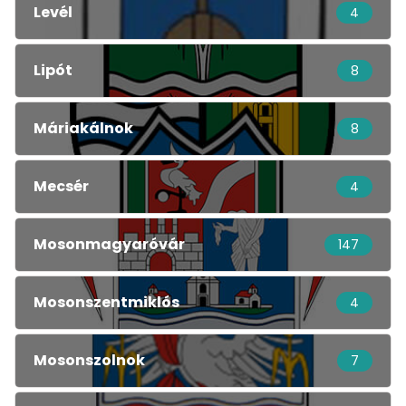
Levél
4
Lipót
8
Máriakálnok
8
Mecsér
4
Mosonmagyaróvár
147
Mosonszentmiklós
4
Mosonszolnok
7