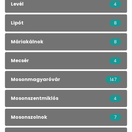
Levél
4
Lipót
8
Máriakálnok
8
Mecsér
4
Mosonmagyaróvár
147
Mosonszentmiklós
4
Mosonszolnok
7