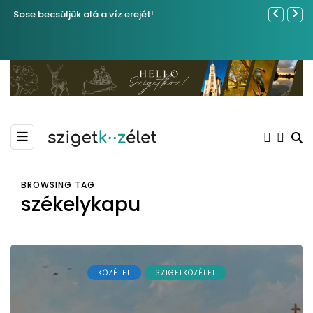
Sose becsüljük alá a víz erejét!
Ferenc Józs
nemrégibe
BROWSING TAG
székelykapu
KÖZÉLET
SZIGETKÖZÉLET