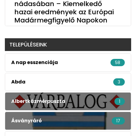
nádasában – Kiemelkedő
hazai eredmények az Európai
Madármegfigyelő Napokon
TELEPÜLÉSEINK
A nap esszenciája
58
Abda
3
Albertkázmérpuszta
1
Ásványráró
17