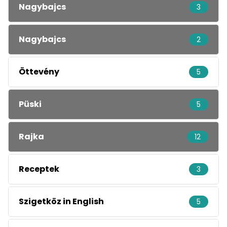
Nagybajcs
3
Nagybajcs
2
Öttevény
5
Püski
5
Rajka
12
Receptek
3
Szigetköz in English
5