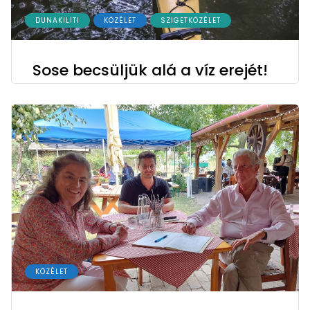
DUNAKILITI
KÖZÉLET
SZIGETKÖZÉLET
Sose becsüljük alá a víz erejét!
KÖZÉLET