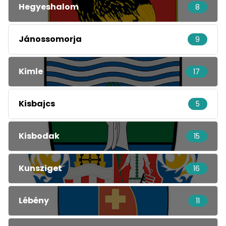
Hegyeshalom
8
Jánossomorja
9
Kimle
17
Kisbajcs
5
Kisbodak
15
Kunsziget
16
Lébény
11