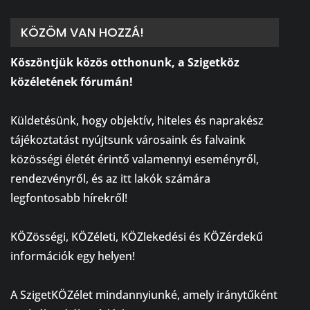
KÖZÖM VAN HOZZÁ!
Köszöntjük közös otthonunk, a Szigetköz
közéletének fórumán!
⠀
Küldetésünk, hogy objektív, hiteles és naprakész
tájékoztatást nyújtsunk városaink és falvaink
közösségi életét érintő valamennyi eseményről,
rendezvényről, és az itt lakók számára
legfontosabb hírekről!
⠀
KÖZösségi, KÖZéleti, KÖZlekedési és KÖZérdekű
információk egy helyen!
⠀
A SzigetKÖZélet mindannyiunké, amely iránytűként