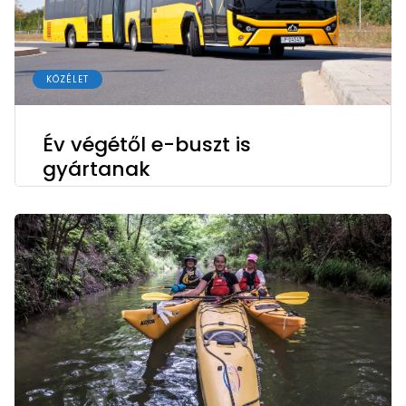
KÖZÉLET
Év végétől e-buszt is
gyártanak