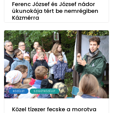
Ferenc József és József nádor
ükunokája tért be nemrégiben
Kázmérra
KÖZÉLET
SZIGETKÖZÉLET
Közel tízezer fecske a morotva