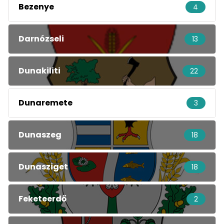
Bezenye
4
Darnózseli
13
Dunakiliti
22
Dunaremete
3
Dunaszeg
18
Dunasziget
18
Feketeerdő
2