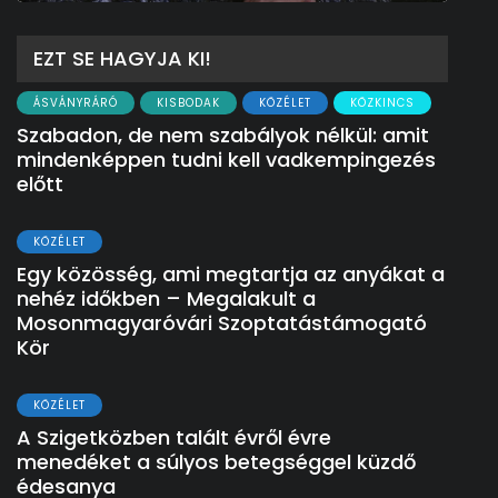
EZT SE HAGYJA KI!
ÁSVÁNYRÁRÓ
KISBODAK
KÖZÉLET
KÖZKINCS
Szabadon, de nem szabályok nélkül: amit
mindenképpen tudni kell vadkempingezés
előtt
KÖZÉLET
Egy közösség, ami megtartja az anyákat a
nehéz időkben – Megalakult a
Mosonmagyaróvári Szoptatástámogató
Kör
KÖZÉLET
A Szigetközben talált évről évre
menedéket a súlyos betegséggel küzdő
édesanya