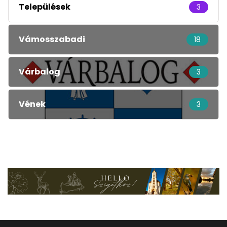
Települések
3
Vámosszabadi
18
Várbalog
3
Vének
3