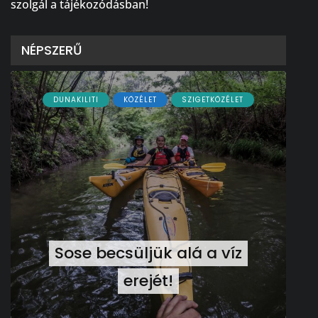
szolgál a tájékozódásban!
NÉPSZERŰ
DUNAKILITI
KÖZÉLET
SZIGETKÖZÉLET
Sose becsüljük alá a víz
erejét!