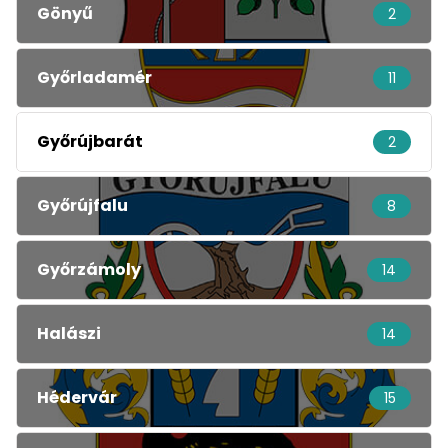
Gönyű
2
Győrladamér
11
Győrújbarát
2
Győrújfalu
8
Győrzámoly
14
Halászi
14
Hédervár
15