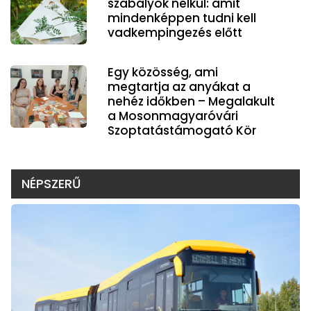
szabályok nélkül: amit
mindenképpen tudni kell
vadkempingezés előtt
Egy közösség, ami
megtartja az anyákat a
nehéz időkben – Megalakult
a Mosonmagyaróvári
Szoptatástámogató Kör
NÉPSZERŰ