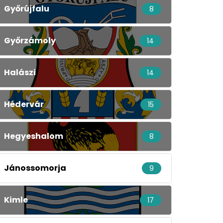
Győrújfalu
8
Győrzámoly
14
Halászi
14
Hédervár
15
Hegyeshalom
8
Jánossomorja
9
Kimle
17