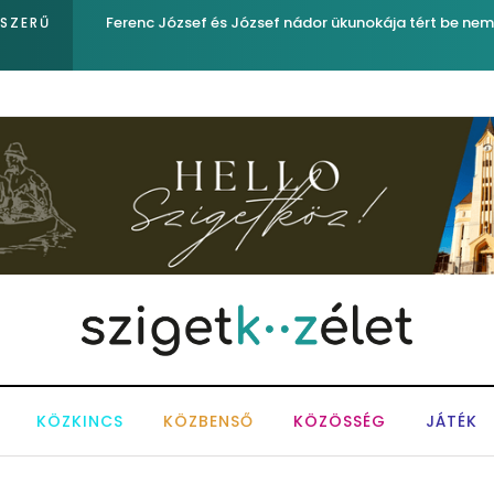
Év végétől e-buszt is gyártanak
PSZERŰ
KÖZKINCS
KÖZBENSŐ
KÖZÖSSÉG
JÁTÉK