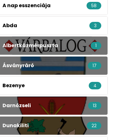
A nap esszenciája
58
Abda
3
Albertkázmérpuszta
1
Ásványráró
17
Bezenye
4
Darnózseli
13
Dunakiliti
22