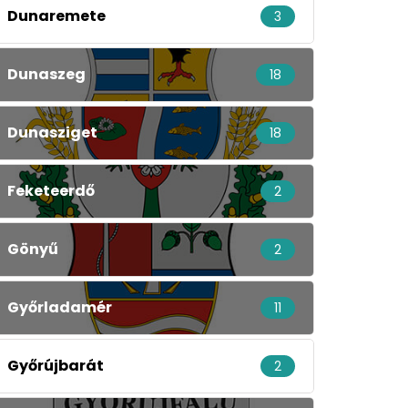
Dunaremete
3
Dunaszeg
18
Dunasziget
18
Feketeerdő
2
Gönyű
2
Győrladamér
11
Győrújbarát
2