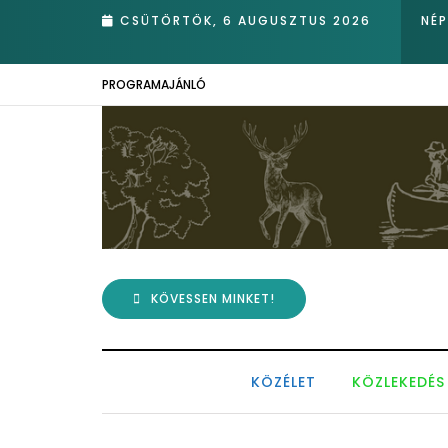
dor ükunokája tért be nemrégiben Kázmérra
CSÜTÖRTÖK, 6 AUGUSZTUS 2026
NÉ
PROGRAMAJÁNLÓ
KÖVESSEN MINKET!
KÖZÉLET
KÖZLEKEDÉS