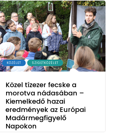
KÖZÉLET
SZIGETKÖZÉLET
Közel tízezer fecske a
morotva nádasában –
Kiemelkedő hazai
eredmények az Európai
Madármegfigyelő
Napokon