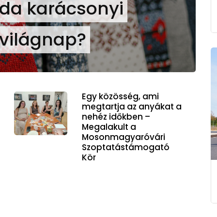
nda karácsonyi
 világnap?
Egy közösség, ami
megtartja az anyákat a
nehéz időkben –
Megalakult a
Mosonmagyaróvári
Szoptatástámogató
Kör