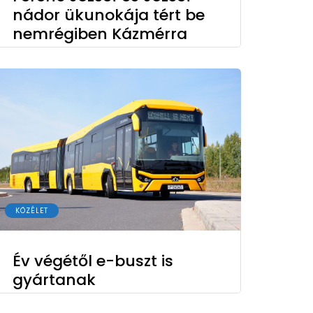
nádor ükunokája tért be
nemrégiben Kázmérra
KÖZÉLET
Év végétől e-buszt is
gyártanak