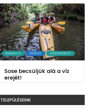
DUNAKILITI
KÖZÉLET
SZIGETKÖZÉLET
Sose becsüljük alá a víz
erejét!
TELEPÜLÉSEINK