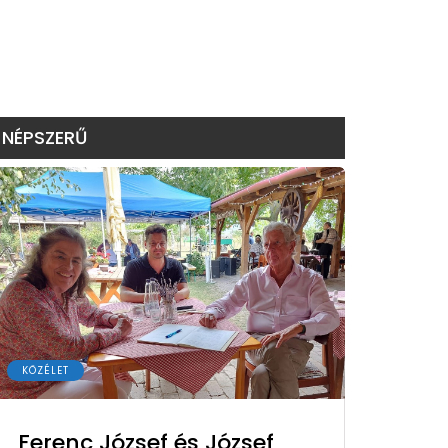
NÉPSZERŰ
KÖZÉLET
Ferenc József és József