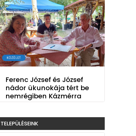
KÖZÉLET
Ferenc József és József
nádor ükunokája tért be
nemrégiben Kázmérra
TELEPÜLÉSEINK