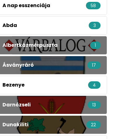
A nap esszenciája
58
Abda
3
Albertkázmérpuszta
1
Ásványráró
17
Bezenye
4
Darnózseli
13
Dunakiliti
22