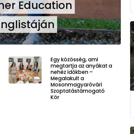
her Education
anglistáján
Egy közösség, ami
megtartja az anyákat a
nehéz időkben –
Megalakult a
Mosonmagyaróvári
Szoptatástámogató
Kör