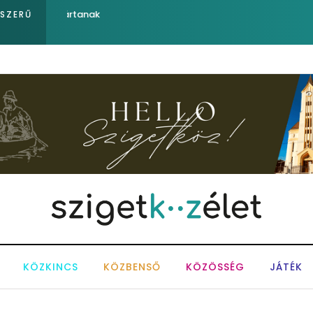
Sose becsüljük alá a víz erejét!
PSZERŰ
KÖZKINCS
KÖZBENSŐ
KÖZÖSSÉG
JÁTÉK