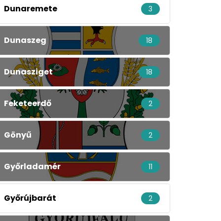
Dunaremete
3
Dunaszeg
18
Dunasziget
18
Feketeerdő
2
Gönyű
2
Győrladamér
11
Győrújbarát
2