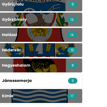
Győrújfalu
8
Győrzámoly
14
Halászi
14
Hédervár
15
Hegyeshalom
8
Jánossomorja
9
Kimle
17