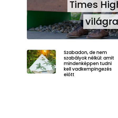
Times Hig
világr
Szabadon, de nem
szabályok nélkül: amit
mindenképpen tudni
kell vadkempingezés
előtt