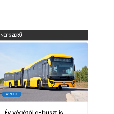
NÉPSZERŰ
KÖZÉLET
Év végétől e-buszt is