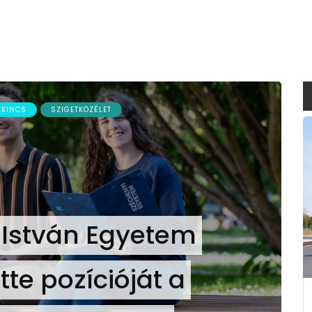
ZKINCS
SZIGETKÖZÉLET
 István Egyetem
te pozícióját a