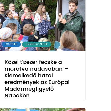
KÖZÉLET
SZIGETKÖZÉLET
Közel tízezer fecske a
morotva nádasában –
Kiemelkedő hazai
eredmények az Európai
Madármegfigyelő
Napokon