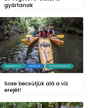
gyártanak
DUNAKILITI
KÖZÉLET
SZIGETKÖZÉLET
Sose becsüljük alá a víz
erejét!