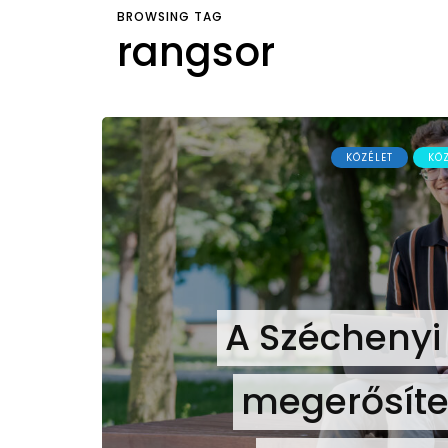
BROWSING TAG
rangsor
KÖZÉLET
KÖ
A Széchenyi
megerősítet