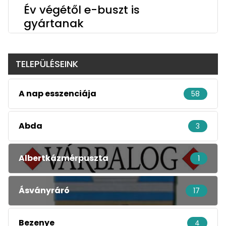
Év végétől e-buszt is
gyártanak
TELEPÜLÉSEINK
A nap esszenciája
58
Abda
3
Albertkázmérpuszta
1
Ásványráró
17
Bezenye
4