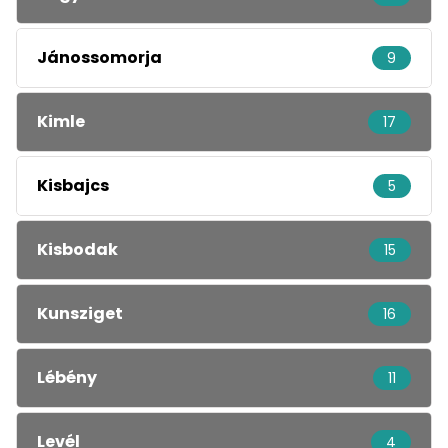
Jánossomorja
9
Kimle
17
Kisbajcs
5
Kisbodak
15
Kunsziget
16
Lébény
11
Levél
4