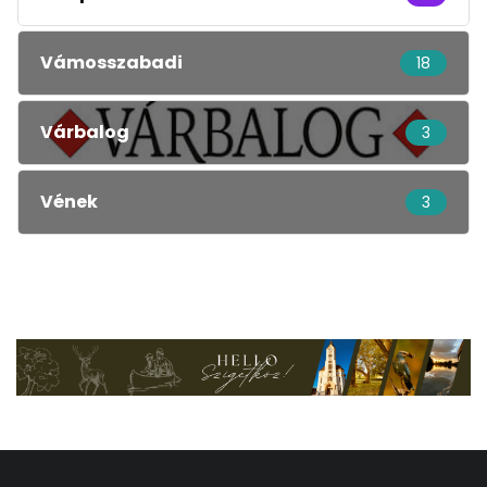
Vámosszabadi
18
Várbalog
3
Vének
3