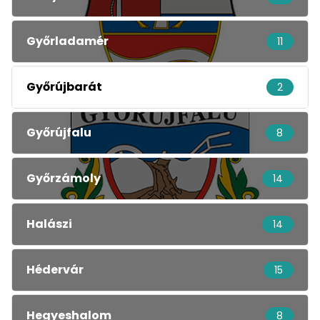
Győrladamér
11
Győrújbarát
2
Győrújfalu
8
Győrzámoly
14
Halászi
14
Hédervár
15
Hegyeshalom
8