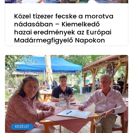
Közel tízezer fecske a morotva
nádasában – Kiemelkedő
hazai eredmények az Európai
Madármegfigyelő Napokon
KÖZÉLET