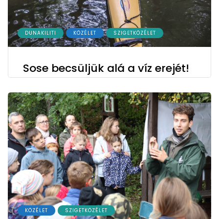
DUNAKILITI
KÖZÉLET
SZIGETKÖZÉLET
Sose becsüljük alá a víz erejét!
KÖZÉLET
SZIGETKÖZÉLET