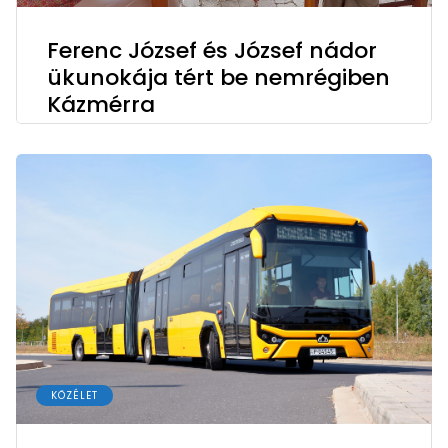
Ferenc József és József nádor
ükunokája tért be nemrégiben
Kázmérra
KÖZÉLET