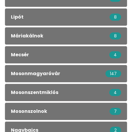
Lipót
8
Máriakálnok
8
Mecsér
4
Mosonmagyaróvár
147
Mosonszentmiklós
4
Mosonszolnok
7
Nagybajcs
2