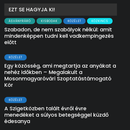
EZT SE HAGYJA KI!
ÁSVÁNYRÁRÓ
KISBODAK
KÖZÉLET
KÖZKINCS
Szabadon, de nem szabályok nélkül: amit
mindenképpen tudni kell vadkempingezés
előtt
KÖZÉLET
Egy közösség, ami megtartja az anyákat a
nehéz időkben – Megalakult a
Mosonmagyaróvári Szoptatástámogató
Kör
KÖZÉLET
A Szigetközben talált évről évre
menedéket a súlyos betegséggel küzdő
édesanya