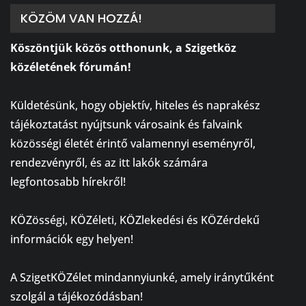
KÖZÖM VAN HOZZÁ!
Köszöntjük közös otthonunk, a Szigetköz
közéletének fórumán!
⠀
Küldetésünk, hogy objektív, hiteles és naprakész
tájékoztatást nyújtsunk városaink és falvaink
közösségi életét érintő valamennyi eseményről,
rendezvényről, és az itt lakók számára
legfontosabb hírekről!
⠀
KÖZösségi, KÖZéleti, KÖZlekedési és KÖZérdekű
információk egy helyen!
⠀
A SzigetKÖZélet mindannyiunké, amely iránytűként
szolgál a tájékozódásban!