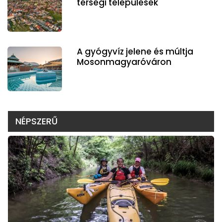
térségi települések
A gyógyvíz jelene és múltja
Mosonmagyaróváron
NÉPSZERŰ