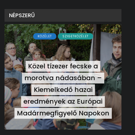
NÉPSZERŰ
KÖZÉLET
SZIGETKÖZÉLET
Közel tízezer fecske a
morotva nádasában –
Kiemelkedő hazai
eredmények az Európai
Madármegfigyelő Napokon