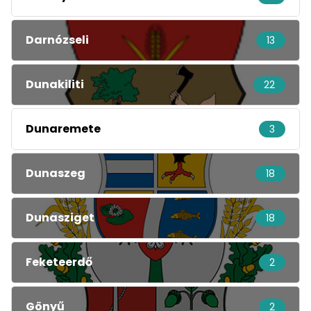
Darnózseli
13
Dunakiliti
22
Dunaremete
3
Dunaszeg
18
Dunasziget
18
Feketeerdő
2
Gönyű
2