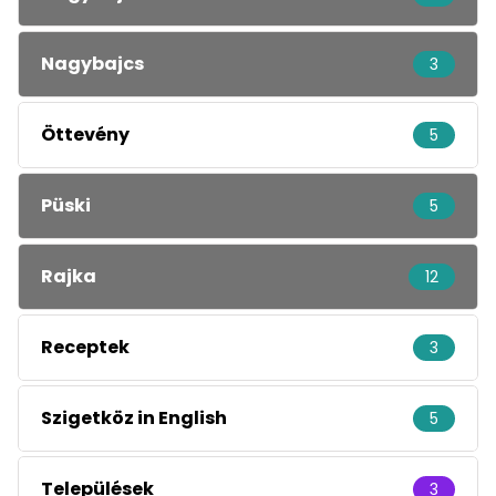
Nagybajcs
3
Öttevény
5
Püski
5
Rajka
12
Receptek
3
Szigetköz in English
5
Települések
3