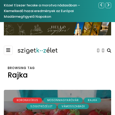
Közel tízezer fecske a morotva nádasában –
Ferenc Józs
Kiemelkedő hazai eredmények az Európai
nemrégibe
Madármegfigyelő Napokon
BROWSING TAG
Rajka
KORONAVÍRUS
MOSONMAGYARÓVÁR
RAJKA
SZIGETKÖZÉLET
VÁMOSSZABADI