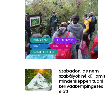
DUNASZEG
ESEMÉNYEK
KÖZÉLET
KÖZÖSSÉG
SZIGETKÖZÉLET
Szabadon, de nem
szabályok nélkül: amit
mindenképpen tudni
kell vadkempingezés
előtt