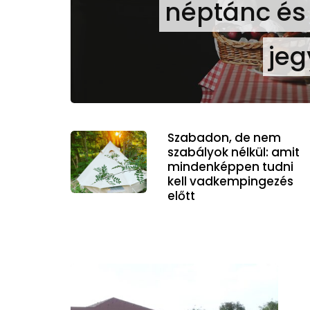
néptánc é
je
Szabadon, de nem
szabályok nélkül: amit
mindenképpen tudni
kell vadkempingezés
előtt