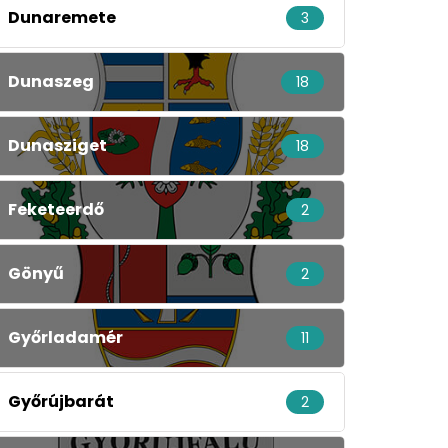
Dunaremete
3
Dunaszeg
18
Dunasziget
18
Feketeerdő
2
Gönyű
2
Győrladamér
11
Győrújbarát
2