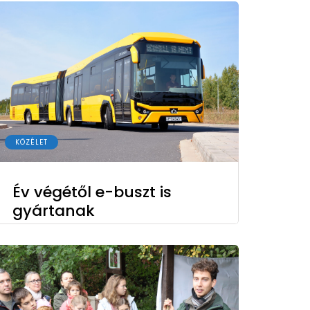
KÖZÉLET
Év végétől e-buszt is
gyártanak