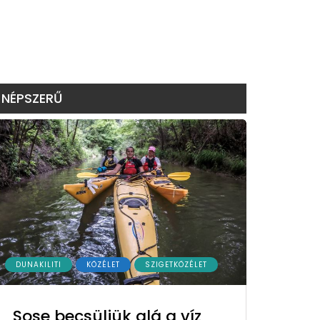
NÉPSZERŰ
DUNAKILITI
KÖZÉLET
SZIGETKÖZÉLET
Sose becsüljük alá a víz