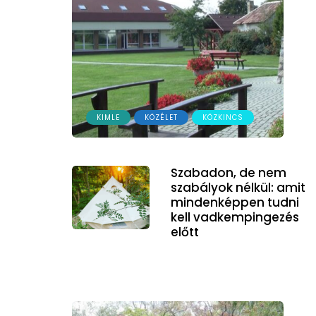
KIMLE
KÖZÉLET
KÖZKINCS
Szabadon, de nem
szabályok nélkül: amit
mindenképpen tudni
kell vadkempingezés
előtt