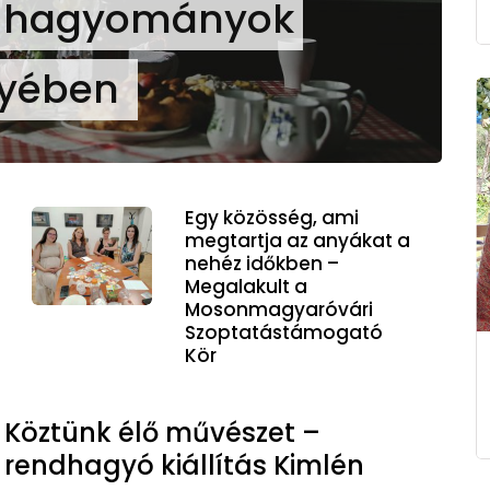
s hagyományok
gyében
Egy közösség, ami
megtartja az anyákat a
nehéz időkben –
Megalakult a
Mosonmagyaróvári
Szoptatástámogató
Kör
Köztünk élő művészet –
rendhagyó kiállítás Kimlén