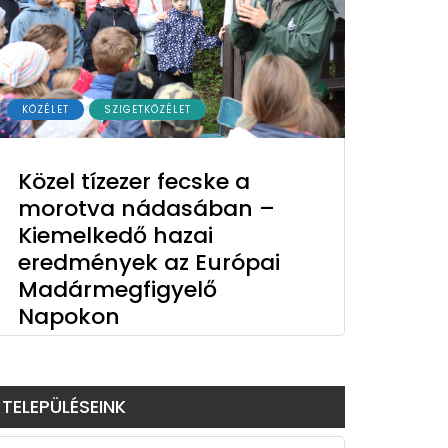
KÖZÉLET
SZIGETKÖZÉLET
Közel tízezer fecske a
morotva nádasában –
Kiemelkedő hazai
eredmények az Európai
Madármegfigyelő
Napokon
TELEPÜLÉSEINK