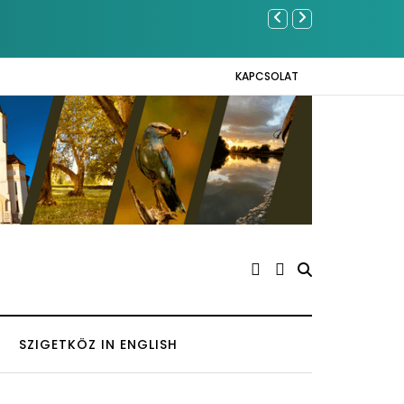
giben Kázmérra
Év végétől e-
KAPCSOLAT
SZIGETKÖZ IN ENGLISH