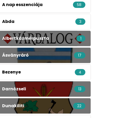
A nap esszenciája
58
Abda
3
Albertkázmérpuszta
1
Ásványráró
17
Bezenye
4
Darnózseli
13
Dunakiliti
22