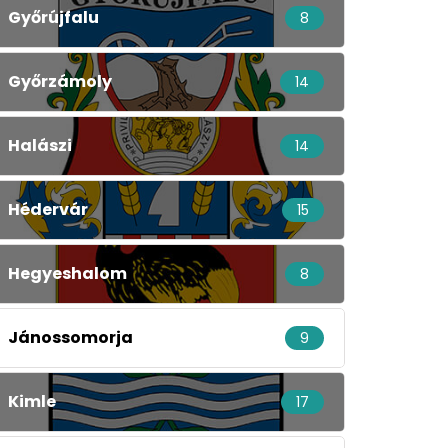
Győrújfalu
8
Győrzámoly
14
Halászi
14
Hédervár
15
Hegyeshalom
8
Jánossomorja
9
Kimle
17