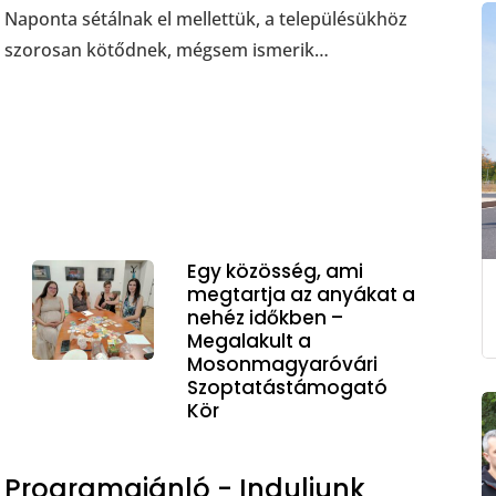
Naponta sétálnak el mellettük, a településükhöz
szorosan kötődnek, mégsem ismerik…
Egy közösség, ami
megtartja az anyákat a
nehéz időkben –
Megalakult a
Mosonmagyaróvári
Szoptatástámogató
Kör
Programajánló - Induljunk