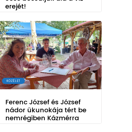
erejét!
KÖZÉLET
Ferenc József és József
nádor ükunokája tért be
nemrégiben Kázmérra