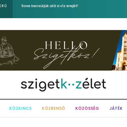
Ferenc József és József nádor ükunokája tért be nemré
ERŰ
KÖZKINCS
KÖZBENSŐ
KÖZÖSSÉG
JÁTÉK