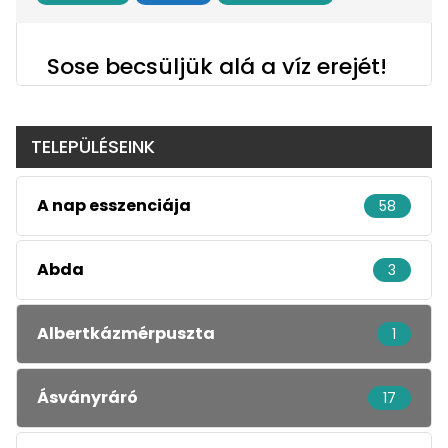
Sose becsüljük alá a víz erejét!
TELEPÜLÉSEINK
A nap esszenciája
58
Abda
3
Albertkázmérpuszta
1
Ásványráró
17