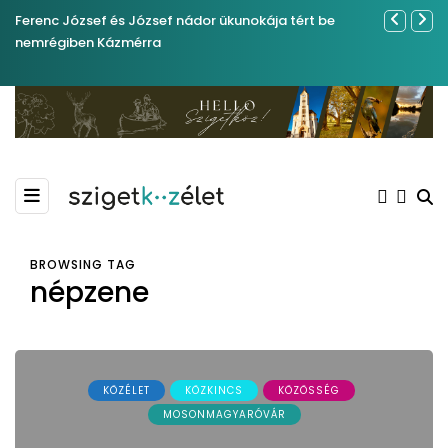
Ferenc József és József nádor ükunokája tért be
Év végétől 
nemrégiben Kázmérra
BROWSING TAG
népzene
KÖZÉLET
KÖZKINCS
KÖZÖSSÉG
MOSONMAGYARÓVÁR