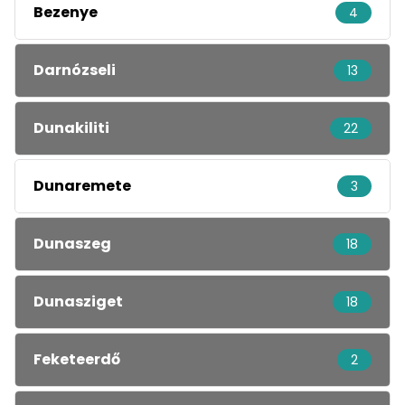
Bezenye
4
Darnózseli
13
Dunakiliti
22
Dunaremete
3
Dunaszeg
18
Dunasziget
18
Feketeerdő
2