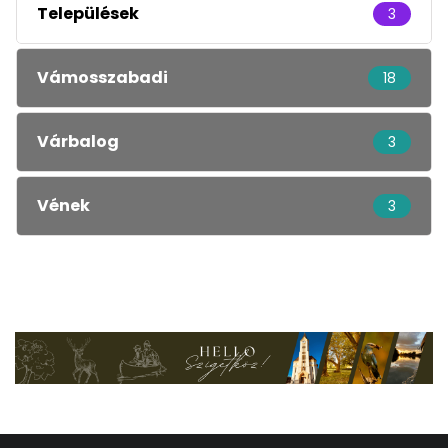
Települések
3
Vámosszabadi
18
Várbalog
3
Vének
3