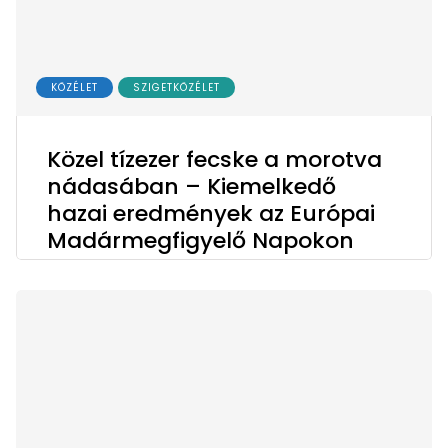
KÖZÉLET
SZIGETKÖZÉLET
Közel tízezer fecske a morotva
nádasában – Kiemelkedő
hazai eredmények az Európai
Madármegfigyelő Napokon