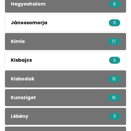
Hegyeshalom
8
Jánossomorja
9
Kimle
17
Kisbajcs
5
Kisbodak
15
Kunsziget
16
Lébény
11