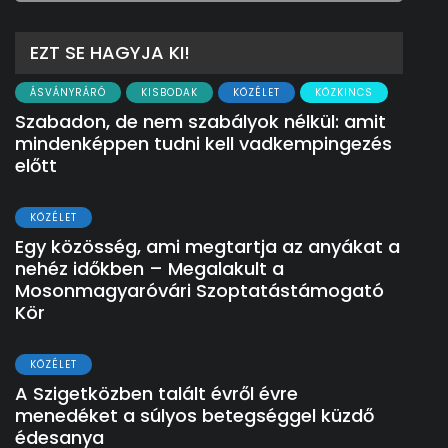
EZT SE HAGYJA KI!
ÁSVÁNYRÁRÓ
KISBODAK
KÖZÉLET
KÖZKINCS
Szabadon, de nem szabályok nélkül: amit
mindenképpen tudni kell vadkempingezés
előtt
KÖZÉLET
Egy közösség, ami megtartja az anyákat a
nehéz időkben – Megalakult a
Mosonmagyaróvári Szoptatástámogató
Kör
KÖZÉLET
A Szigetközben talált évről évre
menedéket a súlyos betegséggel küzdő
édesanya