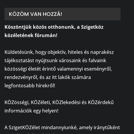
KÖZÖM VAN HOZZÁ!
Köszöntjük közös otthonunk, a Szigetköz
közéletének fórumán!
⠀
Küldetésünk, hogy objektív, hiteles és naprakész
tájékoztatást nyújtsunk városaink és falvaink
közösségi életét érintő valamennyi eseményről,
rendezvényről, és az itt lakók számára
legfontosabb hírekről!
⠀
KÖZösségi, KÖZéleti, KÖZlekedési és KÖZérdekű
információk egy helyen!
⠀
A SzigetKÖZélet mindannyiunké, amely iránytűként