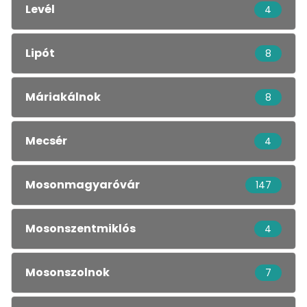
Levél
4
Lipót
8
Máriakálnok
8
Mecsér
4
Mosonmagyaróvár
147
Mosonszentmiklós
4
Mosonszolnok
7