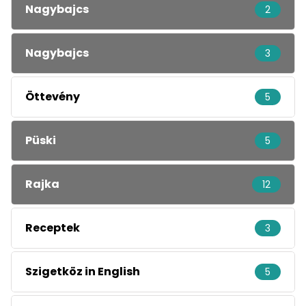
Nagybajcs
2
Nagybajcs
3
Öttevény
5
Püski
5
Rajka
12
Receptek
3
Szigetköz in English
5