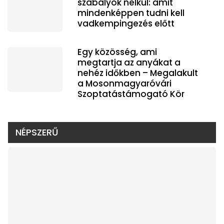
szabályok nélkül: amit
mindenképpen tudni kell
vadkempingezés előtt
Egy közösség, ami
megtartja az anyákat a
nehéz időkben – Megalakult
a Mosonmagyaróvári
Szoptatástámogató Kör
NÉPSZERŰ