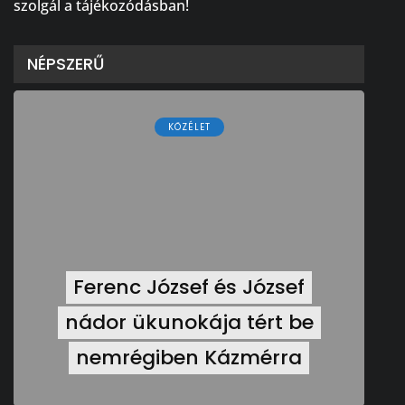
szolgál a tájékozódásban!
NÉPSZERŰ
KÖZÉLET
Ferenc József és József
nádor ükunokája tért be
nemrégiben Kázmérra