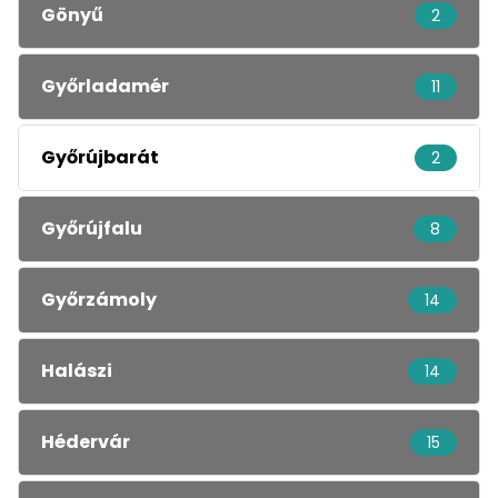
Gönyű
2
Győrladamér
11
Győrújbarát
2
Győrújfalu
8
Győrzámoly
14
Halászi
14
Hédervár
15