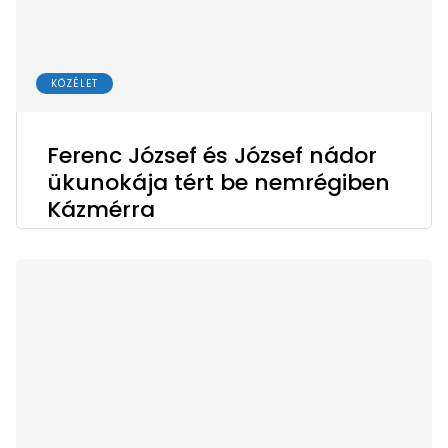
KÖZÉLET
Ferenc József és József nádor
ükunokája tért be nemrégiben
Kázmérra