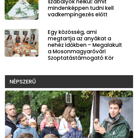
szabályok nélkül: amit
mindenképpen tudni kell
vadkempingezés előtt
Egy közösség, ami
megtartja az anyákat a
nehéz időkben – Megalakult
a Mosonmagyaróvári
Szoptatástámogató Kör
NÉPSZERŰ