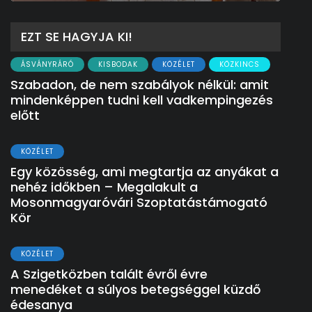
EZT SE HAGYJA KI!
ÁSVÁNYRÁRÓ
KISBODAK
KÖZÉLET
KÖZKINCS
Szabadon, de nem szabályok nélkül: amit
mindenképpen tudni kell vadkempingezés
előtt
KÖZÉLET
Egy közösség, ami megtartja az anyákat a
nehéz időkben – Megalakult a
Mosonmagyaróvári Szoptatástámogató
Kör
KÖZÉLET
A Szigetközben talált évről évre
menedéket a súlyos betegséggel küzdő
édesanya