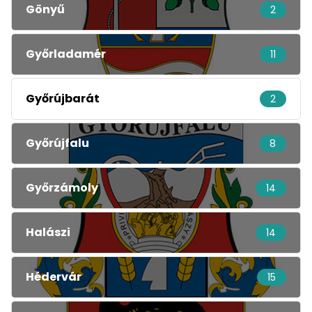
Gönyű
2
Győrladamér
11
Győrújbarát
2
Győrújfalu
8
Győrzámoly
14
Halászi
14
Hédervár
15