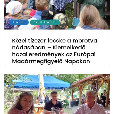
KÖZÉLET
SZIGETKÖZÉLET
Közel tízezer fecske a morotva
nádasában – Kiemelkedő
hazai eredmények az Európai
Madármegfigyelő Napokon