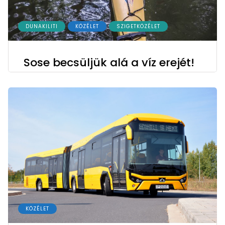
DUNAKILITI
KÖZÉLET
SZIGETKÖZÉLET
Sose becsüljük alá a víz erejét!
KÖZÉLET