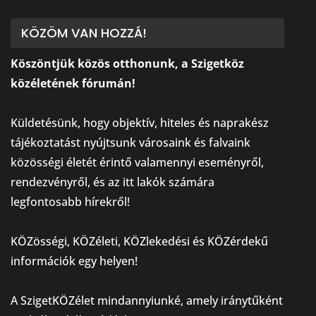
KÖZÖM VAN HOZZÁ!
Köszöntjük közös otthonunk, a Szigetköz
közéletének fórumán!
⠀
Küldetésünk, hogy objektív, hiteles és naprakész
tájékoztatást nyújtsunk városaink és falvaink
közösségi életét érintő valamennyi eseményről,
rendezvényről, és az itt lakók számára
legfontosabb hírekről!
⠀
KÖZösségi, KÖZéleti, KÖZlekedési és KÖZérdekű
információk egy helyen!
⠀
A SzigetKÖZélet mindannyiunké, amely iránytűként