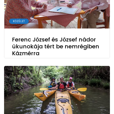
KÖZÉLET
Ferenc József és József nádor
ükunokája tért be nemrégiben
Kázmérra