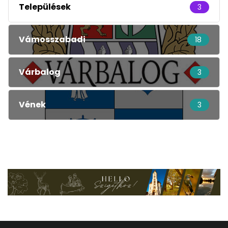
Települések
3
Vámosszabadi
18
Várbalog
3
Vének
3