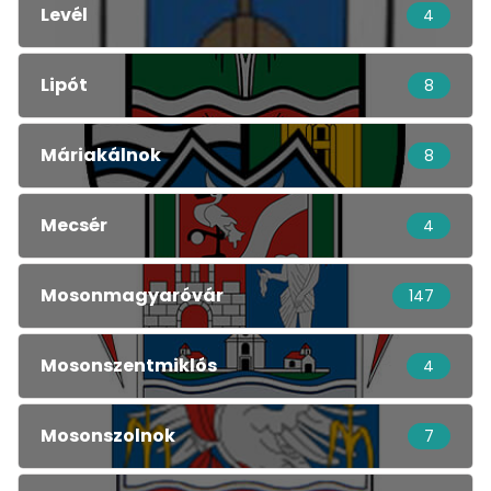
Levél
4
Lipót
8
Máriakálnok
8
Mecsér
4
Mosonmagyaróvár
147
Mosonszentmiklós
4
Mosonszolnok
7