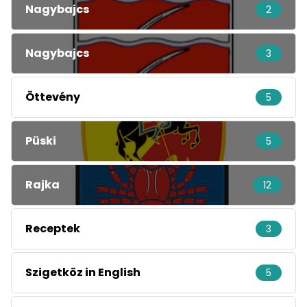
Nagybajcs
2
Nagybajcs
3
Öttevény
5
Püski
5
Rajka
12
Receptek
3
Szigetköz in English
5