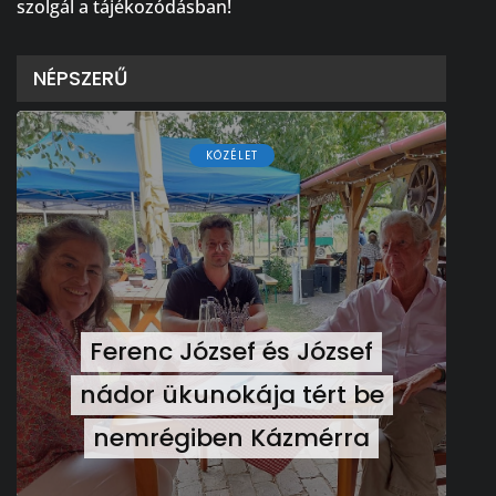
szolgál a tájékozódásban!
NÉPSZERŰ
KÖZÉLET
Ferenc József és József
nádor ükunokája tért be
nemrégiben Kázmérra