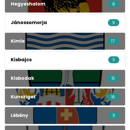
Hegyeshalom
8
Jánossomorja
9
Kimle
17
Kisbajcs
5
Kisbodak
15
Kunsziget
16
Lébény
11