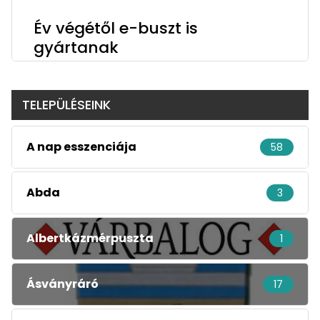
Év végétől e-buszt is
gyártanak
TELEPÜLÉSEINK
A nap esszenciája
58
Abda
3
Albertkázmérpuszta
1
Ásványráró
17