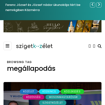
Ferenc József és József nádor ükunokája tért be
Sose becsül
nemrégiben Kázmérra
BROWSING TAG
megállapodás
KÖZÉLET
KÖZKINCS
KÖZLEKEDÉS
KÖZÖSSÉG
MOSONMAGYARÓVÁR
SZIGETKÖZÉLET