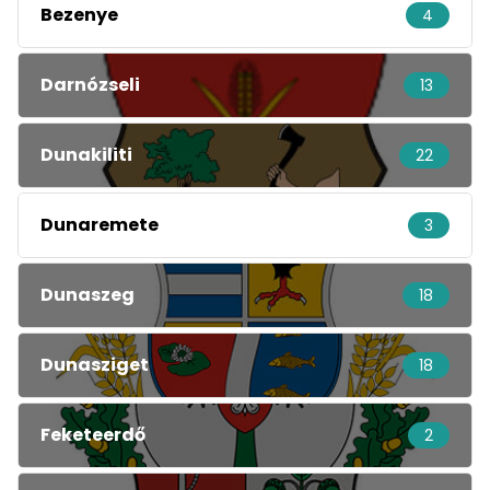
Bezenye
4
Darnózseli
13
Dunakiliti
22
Dunaremete
3
Dunaszeg
18
Dunasziget
18
Feketeerdő
2