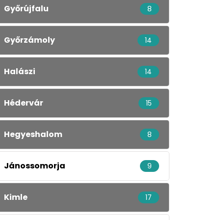
Győrújfalu
8
Győrzámoly
14
Halászi
14
Hédervár
15
Hegyeshalom
8
Jánossomorja
9
Kimle
17