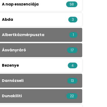
A nap esszenciája
58
Abda
3
Albertkázmérpuszta
1
Ásványráró
17
Bezenye
4
Darnózseli
13
Dunakiliti
22