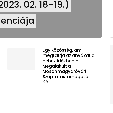
023. 02. 18-19.)
enciája
Egy közösség, ami
megtartja az anyákat a
nehéz időkben –
Megalakult a
Mosonmagyaróvári
Szoptatástámogató
Kör