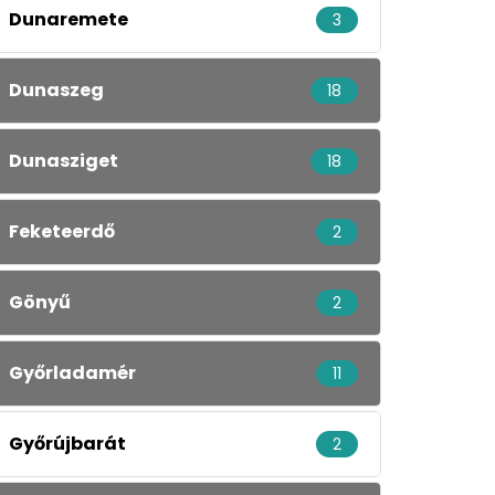
Dunaremete
3
Dunaszeg
18
Dunasziget
18
Feketeerdő
2
Gönyű
2
Győrladamér
11
Győrújbarát
2