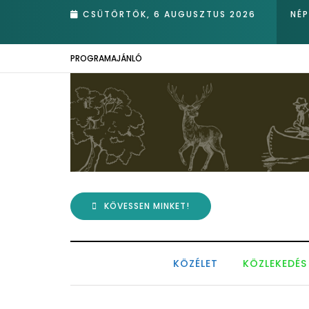
rotva nádasában – Kiemelkedő hazai eredmények az Európai Madárm
CSÜTÖRTÖK, 6 AUGUSZTUS 2026
NÉ
PROGRAMAJÁNLÓ
KÖVESSEN MINKET!
KÖZÉLET
KÖZLEKEDÉS