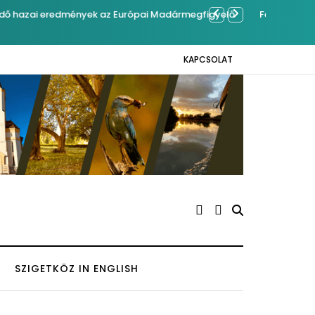
mrégiben Kázmérra
Év végétől
KAPCSOLAT
SZIGETKÖZ IN ENGLISH