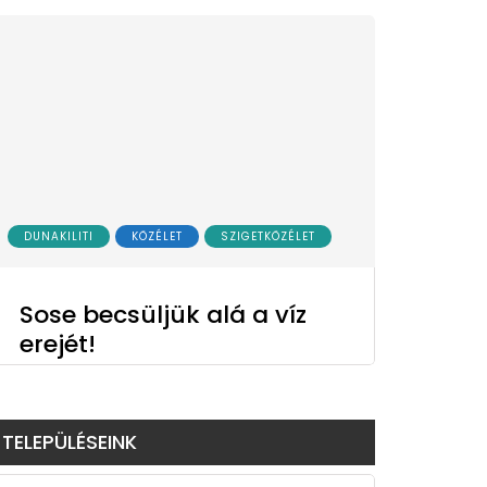
DUNAKILITI
KÖZÉLET
SZIGETKÖZÉLET
Sose becsüljük alá a víz
erejét!
TELEPÜLÉSEINK