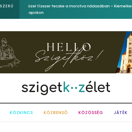
egfigyelő
Ferenc József és József nádor ükunokája tért be ne
PSZERŰ
KÖZKINCS
KÖZBENSŐ
KÖZÖSSÉG
JÁTÉK