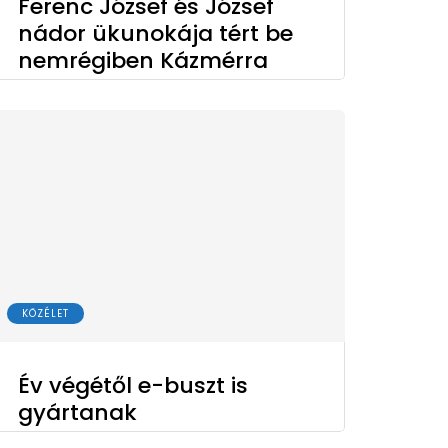
Ferenc József és József
nádor ükunokája tért be
nemrégiben Kázmérra
KÖZÉLET
Év végétől e-buszt is
gyártanak