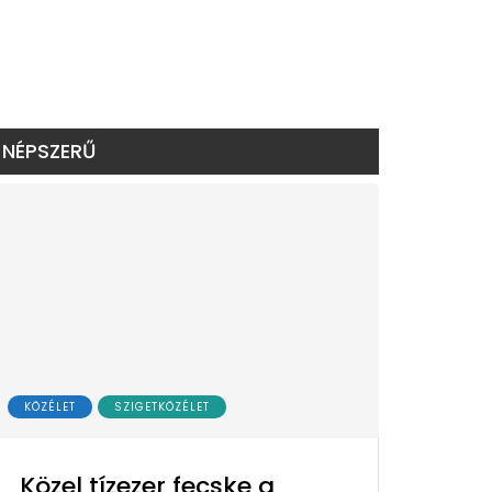
NÉPSZERŰ
KÖZÉLET
SZIGETKÖZÉLET
Közel tízezer fecske a