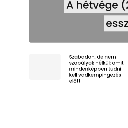
A hétvége (2
essz
Szabadon, de nem
szabályok nélkül: amit
mindenképpen tudni
kell vadkempingezés
előtt