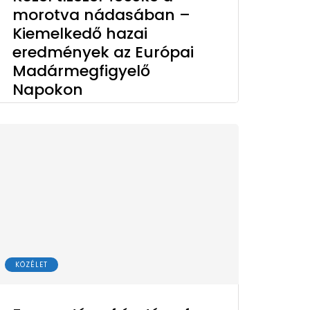
morotva nádasában –
Kiemelkedő hazai
eredmények az Európai
Madármegfigyelő
Napokon
KÖZÉLET