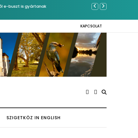
Sose becsüljü
KAPCSOLAT
SZIGETKÖZ IN ENGLISH