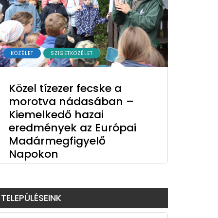
KÖZÉLET
SZIGETKÖZÉLET
Közel tízezer fecske a
morotva nádasában –
Kiemelkedő hazai
eredmények az Európai
Madármegfigyelő
Napokon
TELEPÜLÉSEINK