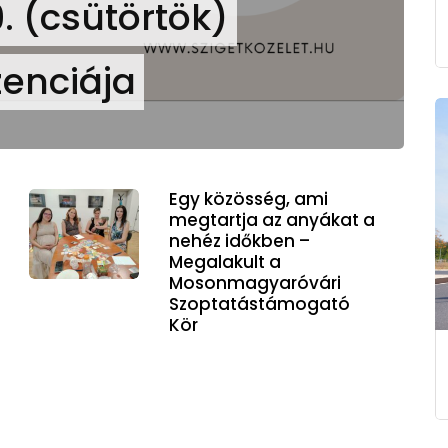
. (csütörtök)
enciája
Egy közösség, ami
megtartja az anyákat a
nehéz időkben –
Megalakult a
Mosonmagyaróvári
Szoptatástámogató
Kör