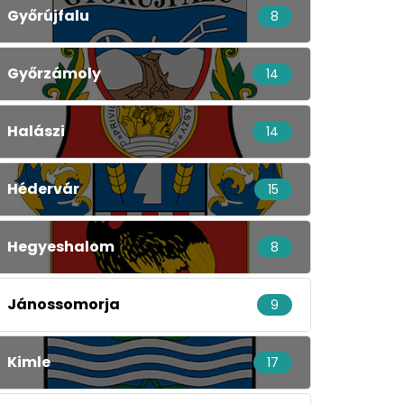
Győrújfalu
8
Győrzámoly
14
Halászi
14
Hédervár
15
Hegyeshalom
8
Jánossomorja
9
Kimle
17