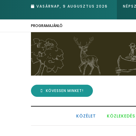
r ükunokája tért be nemrégiben Kázmérra
VASÁRNAP, 9 AUGUSZTUS 2026
NÉPS
PROGRAMAJÁNLÓ
KÖVESSEN MINKET!
KÖZÉLET
KÖZLEKEDÉS