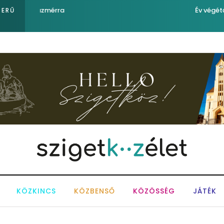
Év végétől e-buszt is gyártanak
ZERŰ
KÖZKINCS
KÖZBENSŐ
KÖZÖSSÉG
JÁTÉK