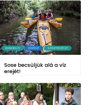
DUNAKILITI
KÖZÉLET
SZIGETKÖZÉLET
Sose becsüljük alá a víz
erejét!