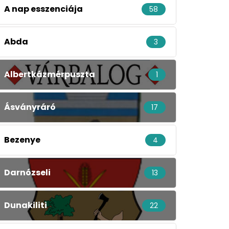
A nap esszenciája
58
Abda
3
Albertkázmérpuszta
1
Ásványráró
17
Bezenye
4
Darnózseli
13
Dunakiliti
22