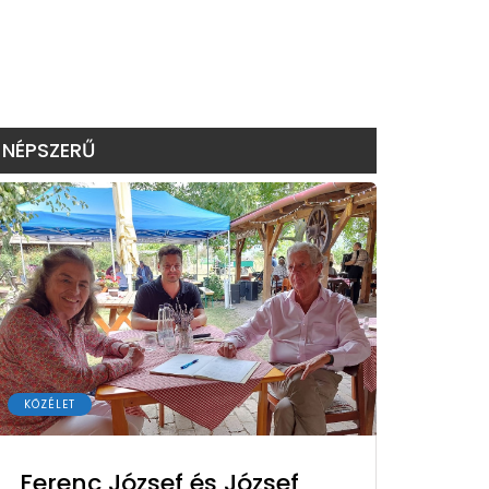
NÉPSZERŰ
KÖZÉLET
Ferenc József és József