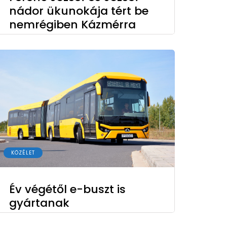
nádor ükunokája tért be
nemrégiben Kázmérra
KÖZÉLET
Év végétől e-buszt is
gyártanak