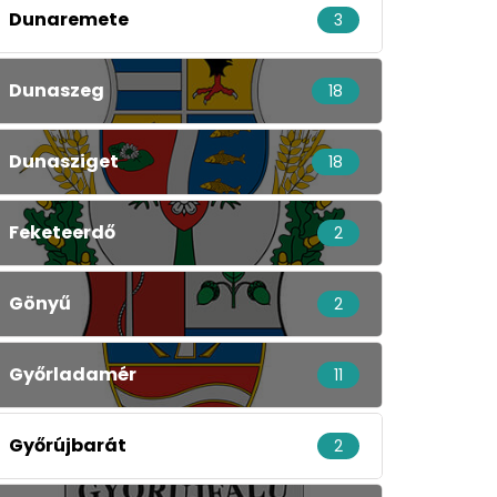
Dunaremete
3
Dunaszeg
18
Dunasziget
18
Feketeerdő
2
Gönyű
2
Győrladamér
11
Győrújbarát
2