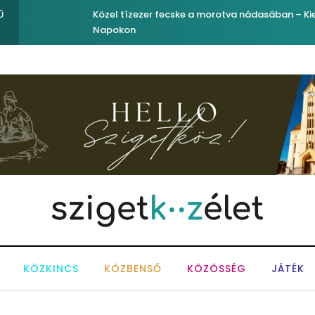
Közel tízezer fecske a morotva nádasában – Kiemelkedő 
Ű
Napokon
KÖZKINCS
KÖZBENSŐ
KÖZÖSSÉG
JÁTÉK