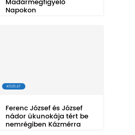
Madármegfigyelő
Napokon
KÖZÉLET
Ferenc József és József
nádor ükunokája tért be
nemrégiben Kázmérra