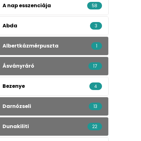
A nap esszenciája
58
Abda
3
Albertkázmérpuszta
1
Ásványráró
17
Bezenye
4
Darnózseli
13
Dunakiliti
22