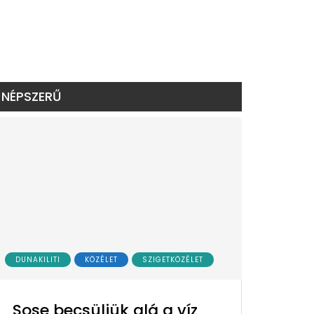
NÉPSZERŰ
DUNAKILITI
KÖZÉLET
SZIGETKÖZÉLET
Sose becsüljük alá a víz