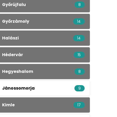
Győrújfalu
8
Győrzámoly
14
Halászi
14
Hédervár
15
Hegyeshalom
8
Jánossomorja
9
Kimle
17