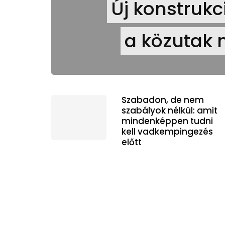
Új konstruk
a közutak 
Szabadon, de nem
szabályok nélkül: amit
mindenképpen tudni
kell vadkempingezés
előtt