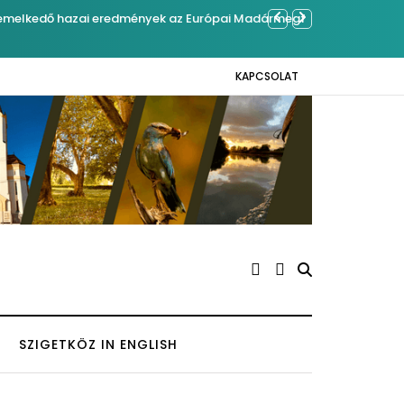
hazai eredmények az Európai Madármegfigyelő
Ferenc József é
KAPCSOLAT
SZIGETKÖZ IN ENGLISH