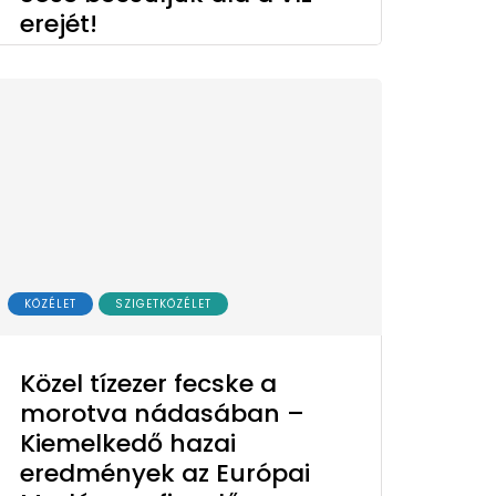
erejét!
KÖZÉLET
SZIGETKÖZÉLET
Közel tízezer fecske a
morotva nádasában –
Kiemelkedő hazai
eredmények az Európai