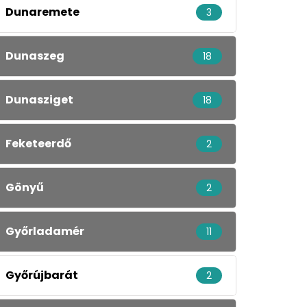
Dunaremete
3
Dunaszeg
18
Dunasziget
18
Feketeerdő
2
Gönyű
2
Győrladamér
11
Győrújbarát
2