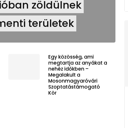
cióban zöldülnek
menti területek
Egy közösség, ami
megtartja az anyákat a
nehéz időkben –
Megalakult a
Mosonmagyaróvári
Szoptatástámogató
Kör