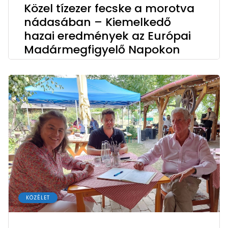
Közel tízezer fecske a morotva
nádasában – Kiemelkedő
hazai eredmények az Európai
Madármegfigyelő Napokon
KÖZÉLET