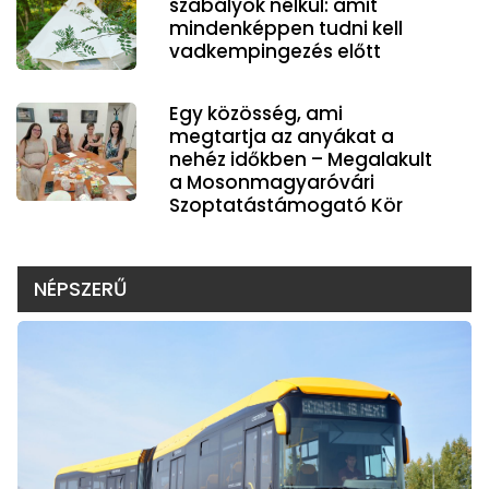
szabályok nélkül: amit
mindenképpen tudni kell
vadkempingezés előtt
Egy közösség, ami
megtartja az anyákat a
nehéz időkben – Megalakult
a Mosonmagyaróvári
Szoptatástámogató Kör
NÉPSZERŰ