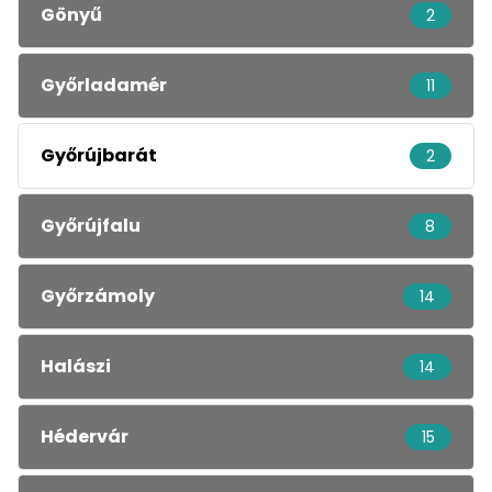
Gönyű
2
Győrladamér
11
Győrújbarát
2
Győrújfalu
8
Győrzámoly
14
Halászi
14
Hédervár
15