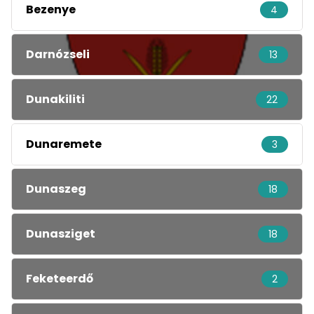
Bezenye
4
Darnózseli
13
Dunakiliti
22
Dunaremete
3
Dunaszeg
18
Dunasziget
18
Feketeerdő
2