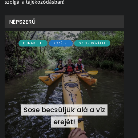
szolgál a tájékozódásban!
NÉPSZERŰ
DUNAKILITI
KÖZÉLET
SZIGETKÖZÉLET
Sose becsüljük alá a víz
erejét!