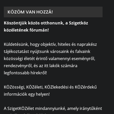
KÖZÖM VAN HOZZÁ!
Köszöntjük közös otthonunk, a Szigetköz
közéletének fórumán!
⠀
Küldetésünk, hogy objektív, hiteles és naprakész
tájékoztatást nyújtsunk városaink és falvaink
közösségi életét érintő valamennyi eseményről,
rendezvényről, és az itt lakók számára
legfontosabb hírekről!
⠀
KÖZösségi, KÖZéleti, KÖZlekedési és KÖZérdekű
információk egy helyen!
⠀
A SzigetKÖZélet mindannyiunké, amely iránytűként