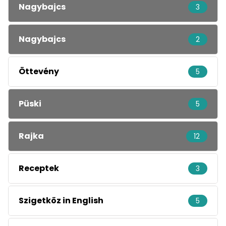
Nagybajcs
3
Nagybajcs
2
Öttevény
5
Püski
5
Rajka
12
Receptek
3
Szigetköz in English
5