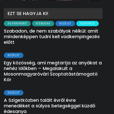
EZT SE HAGYJA KI!
ÁSVÁNYRÁRÓ
KISBODAK
KÖZÉLET
KÖZKINCS
Szabadon, de nem szabályok nélkül: amit
mindenképpen tudni kell vadkempingezés
előtt
KÖZÉLET
Egy közösség, ami megtartja az anyákat a
nehéz időkben – Megalakult a
Mosonmagyaróvári Szoptatástámogató
Kör
KÖZÉLET
A Szigetközben talált évről évre
menedéket a súlyos betegséggel küzdő
édesanya