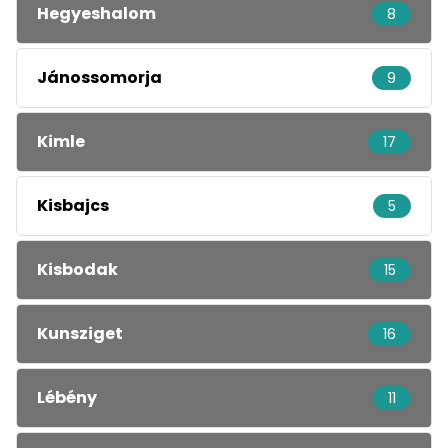
Hegyeshalom
8
Jánossomorja
9
Kimle
17
Kisbajcs
5
Kisbodak
15
Kunsziget
16
Lébény
11