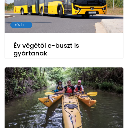
KÖZÉLET
Év végétől e-buszt is
gyártanak