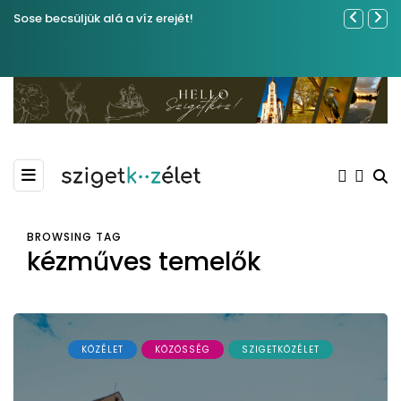
Sose becsüljük alá a víz erejét!
Közel tíze
Kiemelkedő
Madármegf
BROWSING TAG
kézműves temelők
KÖZÉLET
KÖZÖSSÉG
SZIGETKÖZÉLET