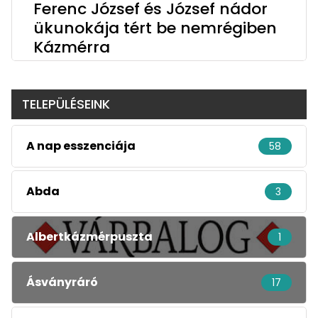
Ferenc József és József nádor
ükunokája tért be nemrégiben
Kázmérra
TELEPÜLÉSEINK
A nap esszenciája
58
Abda
3
Albertkázmérpuszta
1
Ásványráró
17