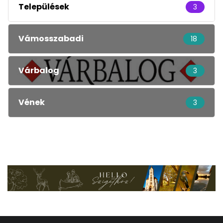
Települések
3
Vámosszabadi
18
Várbalog
3
Vének
3