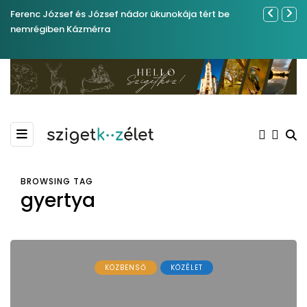
Ferenc József és József nádor ükunokája tért be
Év végétől 
nemrégiben Kázmérra
BROWSING TAG
gyertya
KÖZBENSŐ
KÖZÉLET