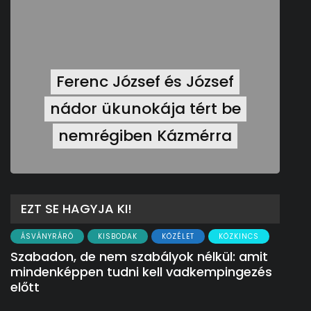
Ferenc József és József
nádor ükunokája tért be
nemrégiben Kázmérra
EZT SE HAGYJA KI!
ÁSVÁNYRÁRÓ
KISBODAK
KÖZÉLET
KÖZKINCS
Szabadon, de nem szabályok nélkül: amit
mindenképpen tudni kell vadkempingezés
előtt