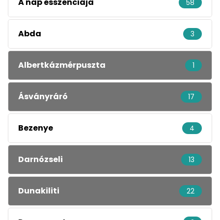
A nap esszenciája
58
Abda
3
Albertkázmérpuszta
1
Ásványráró
17
Bezenye
4
Darnózseli
13
Dunakiliti
22