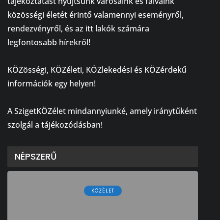
tájékoztatást nyújtsunk városaink és falvaink
közösségi életét érintő valamennyi eseményről,
rendezvényről, és az itt lakók számára
legfontosabb hírekről!
⠀
KÖZösségi, KÖZéleti, KÖZlekedési és KÖZérdekű
információk egy helyen!
⠀
A SzigetKÖZélet mindannyiunké, amely iránytűként
szolgál a tájékozódásban!
NÉPSZERŰ
KÖZÉLET