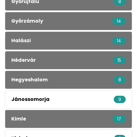
Győrújfalu
8
Győrzámoly
14
Halászi
14
Hédervár
15
Hegyeshalom
8
Jánossomorja
9
Kimle
17