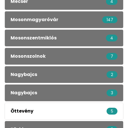
Mecsér
4
Mosonmagyaróvár
147
Mosonszentmiklós
4
Mosonszolnok
7
Nagybajcs
2
Nagybajcs
3
Öttevény
5