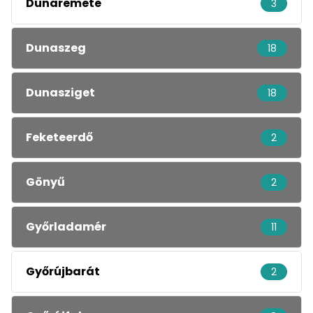
Dunaremete
3
Dunaszeg
18
Dunasziget
18
Feketeerdő
2
Gönyű
2
Győrladamér
11
Győrújbarát
2