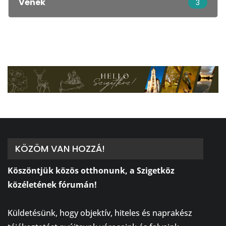
Vének
3
KÖZÖM VAN HOZZÁ!
Köszöntjük közös otthonunk, a Szigetköz
közéletének fórumán!
⠀
Küldetésünk, hogy objektív, hiteles és naprakész