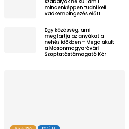
szabályok nélkül: amit
mindenképpen tudni kell
vadkempingezés előtt
Egy közösség, ami
megtartja az anyákat a
nehéz időkben – Megalakult
a Mosonmagyaróvári
Szoptatástámogató Kör
KÖZBENSŐ
KÖZÉLET