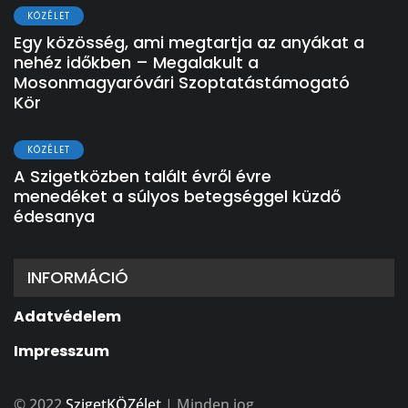
KÖZÉLET
Egy közösség, ami megtartja az anyákat a
nehéz időkben – Megalakult a
Mosonmagyaróvári Szoptatástámogató
Kör
KÖZÉLET
A Szigetközben talált évről évre
menedéket a súlyos betegséggel küzdő
édesanya
INFORMÁCIÓ
Adatvédelem
Impresszum
© 2022
SzigetKÖZélet
| Minden jog