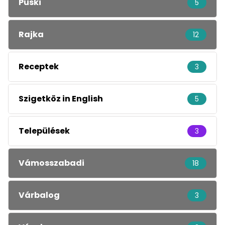
Püski
5
Rajka
12
Receptek
3
Szigetköz in English
5
Települések
3
Vámosszabadi
18
Várbalog
3