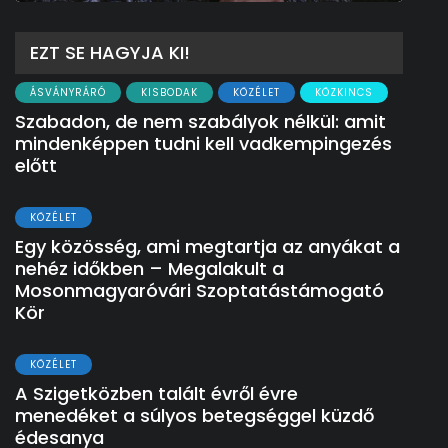
EZT SE HAGYJA KI!
ÁSVÁNYRÁRÓ
KISBODAK
KÖZÉLET
KÖZKINCS
Szabadon, de nem szabályok nélkül: amit
mindenképpen tudni kell vadkempingezés
előtt
KÖZÉLET
Egy közösség, ami megtartja az anyákat a
nehéz időkben – Megalakult a
Mosonmagyaróvári Szoptatástámogató
Kör
KÖZÉLET
A Szigetközben talált évről évre
menedéket a súlyos betegséggel küzdő
édesanya