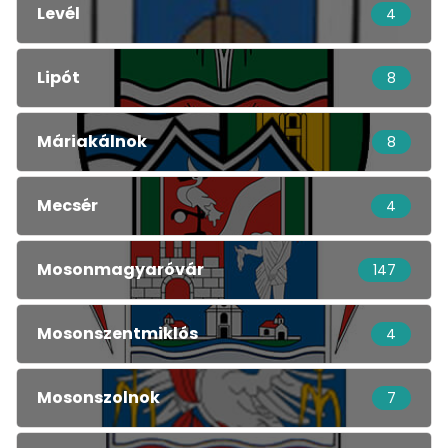
Levél
4
Lipót
8
Máriakálnok
8
Mecsér
4
Mosonmagyaróvár
147
Mosonszentmiklós
4
Mosonszolnok
7