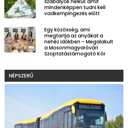
szabályok nélkül: amit
mindenképpen tudni kell
vadkempingezés előtt
Egy közösség, ami
megtartja az anyákat a
nehéz időkben – Megalakult
a Mosonmagyaróvári
Szoptatástámogató Kör
NÉPSZERŰ