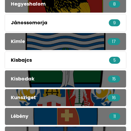
Hegyeshalom
8
Jánossomorja
9
Kimle
17
Kisbajcs
5
Kisbodak
15
Kunsziget
16
Lébény
11