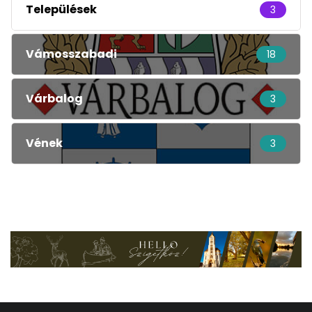
Települések
3
Vámosszabadi
18
Várbalog
3
Vének
3