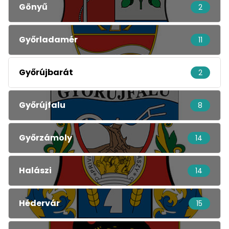
Gönyű
2
Győrladamér
11
Győrújbarát
2
Győrújfalu
8
Győrzámoly
14
Halászi
14
Hédervár
15