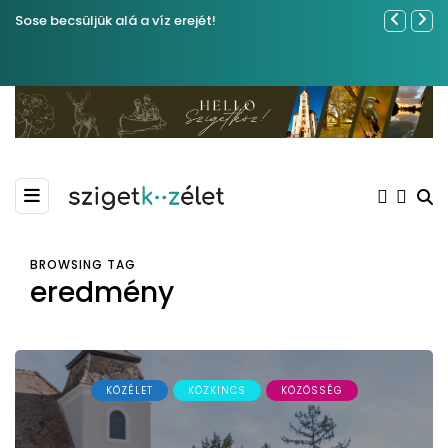
Sose becsüljük alá a víz erejét!
Közel tíze
Kiemelkedő
Madármegf
BROWSING TAG
eredmény
KÖZÉLET
KÖZKINCS
KÖZÖSSÉG