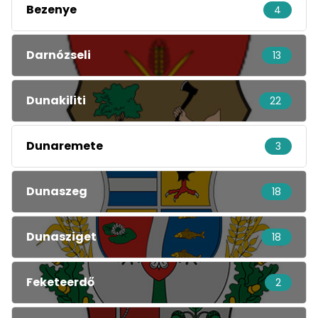
Bezenye
4
Darnózseli
13
Dunakiliti
22
Dunaremete
3
Dunaszeg
18
Dunasziget
18
Feketeerdő
2