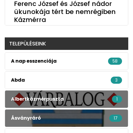
Ferenc József és József nádor
ükunokája tért be nemrégiben
Kázmérra
TELEPÜLÉSEINK
A nap esszenciája
58
Abda
3
Albertkázmérpuszta
1
Ásványráró
17