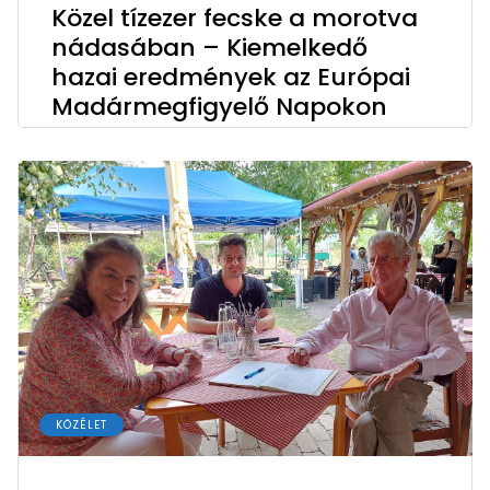
Közel tízezer fecske a morotva
nádasában – Kiemelkedő
hazai eredmények az Európai
Madármegfigyelő Napokon
KÖZÉLET