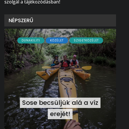
szolgál a tájékozódásban!
NÉPSZERŰ
DUNAKILITI
KÖZÉLET
SZIGETKÖZÉLET
Sose becsüljük alá a víz
erejét!