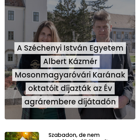
A Széchenyi István Egyetem
Albert Kázmér
Mosonmagyaróvári Karának
oktatóit díjazták az Év
agrárembere díjátadón
Szabadon, de nem