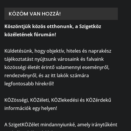
KÖZÖM VAN HOZZÁ!
Köszöntjük közös otthonunk, a Szigetköz
közéletének fórumán!
⠀
Küldetésünk, hogy objektív, hiteles és naprakész
tájékoztatást nyújtsunk városaink és falvaink
közösségi életét érintő valamennyi eseményről,
rendezvényről, és az itt lakók számára
legfontosabb hírekről!
⠀
KÖZösségi, KÖZéleti, KÖZlekedési és KÖZérdekű
információk egy helyen!
⠀
A SzigetKÖZélet mindannyiunké, amely iránytűként