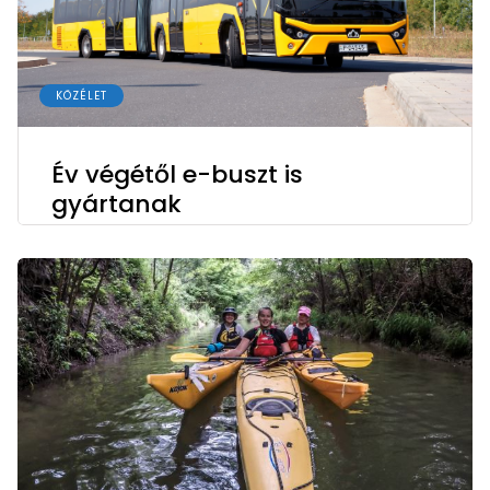
KÖZÉLET
Év végétől e-buszt is
gyártanak