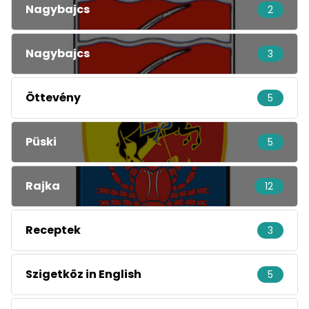
Nagybajcs
2
Nagybajcs
3
Öttevény
5
Püski
5
Rajka
12
Receptek
3
Szigetköz in English
5