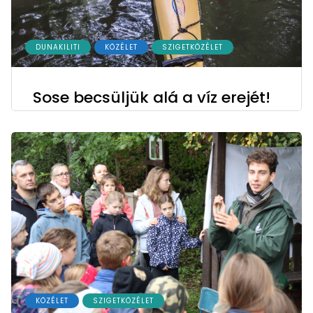
DUNAKILITI
KÖZÉLET
SZIGETKÖZÉLET
Sose becsüljük alá a víz erejét!
KÖZÉLET
SZIGETKÖZÉLET