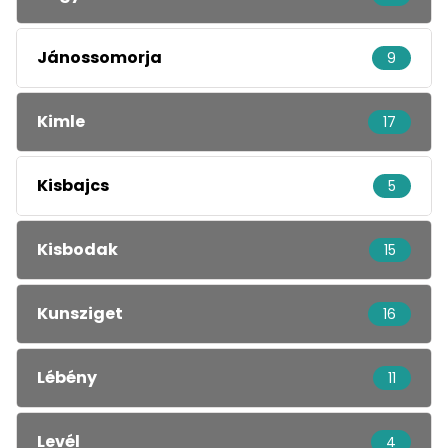
Jánossomorja
9
Kimle
17
Kisbajcs
5
Kisbodak
15
Kunsziget
16
Lébény
11
Levél
4