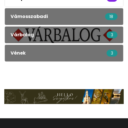
Vámosszabadi
18
Várbalog
3
Vének
3