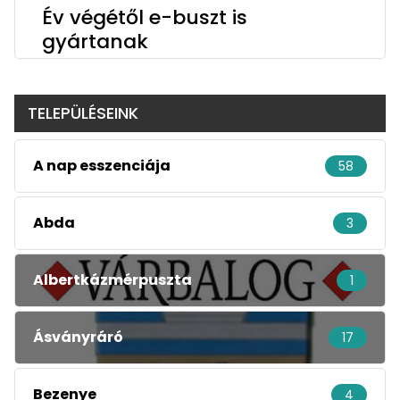
Év végétől e-buszt is
gyártanak
TELEPÜLÉSEINK
A nap esszenciája
58
Abda
3
Albertkázmérpuszta
1
Ásványráró
17
Bezenye
4