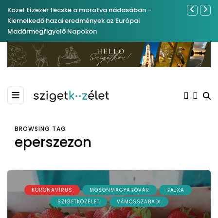
Közel tízezer fecske a morotva nádasában –
Ferenc Józs
Kiemelkedő hazai eredmények az Európai
nemrégibe
Madármegfigyelő Napokon
BROWSING TAG
eperszezon
KORONAVÍRUS
MOSONMAGYARÓVÁR
RAJKA
SZIGETKÖZÉLET
VÁMOSSZABADI