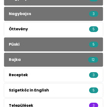
Nagybajcs
3
Öttevény
5
Püski
5
Rajka
12
Receptek
3
Szigetköz in English
5
Települések
3