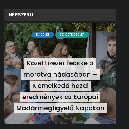
NÉPSZERŰ
KÖZÉLET
SZIGETKÖZÉLET
Közel tízezer fecske a
morotva nádasában –
Kiemelkedő hazai
eredmények az Európai
Madármegfigyelő Napokon