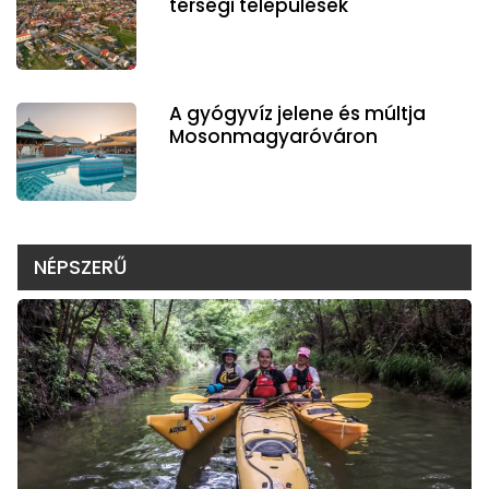
térségi települések
A gyógyvíz jelene és múltja
Mosonmagyaróváron
NÉPSZERŰ