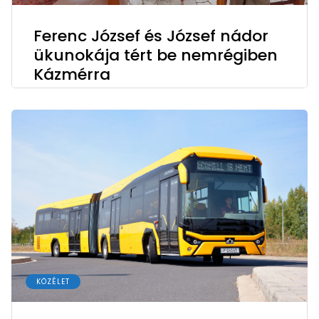
Ferenc József és József nádor
ükunokája tért be nemrégiben
Kázmérra
KÖZÉLET