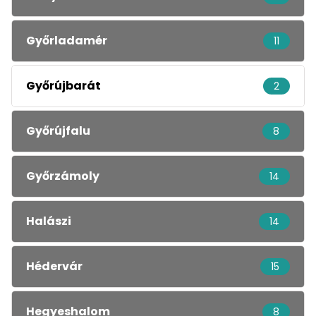
Győrladamér
11
Győrújbarát
2
Győrújfalu
8
Győrzámoly
14
Halászi
14
Hédervár
15
Hegyeshalom
8