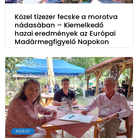
Közel tízezer fecske a morotva
nádasában – Kiemelkedő
hazai eredmények az Európai
Madármegfigyelő Napokon
KÖZÉLET