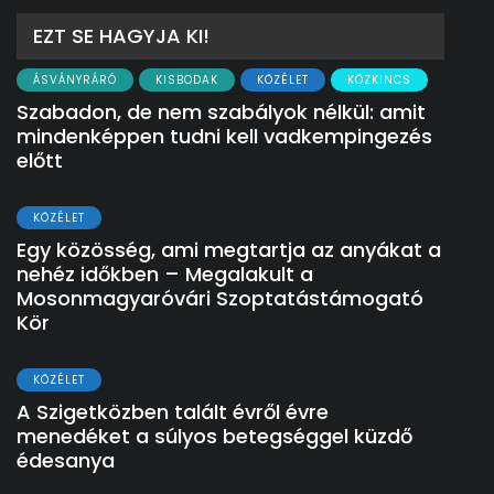
EZT SE HAGYJA KI!
ÁSVÁNYRÁRÓ
KISBODAK
KÖZÉLET
KÖZKINCS
Szabadon, de nem szabályok nélkül: amit
mindenképpen tudni kell vadkempingezés
előtt
KÖZÉLET
Egy közösség, ami megtartja az anyákat a
nehéz időkben – Megalakult a
Mosonmagyaróvári Szoptatástámogató
Kör
KÖZÉLET
A Szigetközben talált évről évre
menedéket a súlyos betegséggel küzdő
édesanya