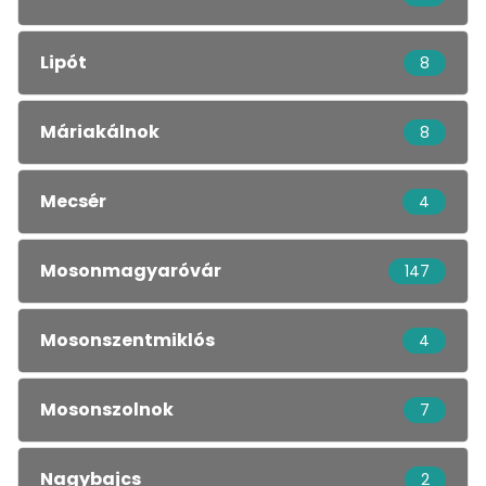
Lipót
8
Máriakálnok
8
Mecsér
4
Mosonmagyaróvár
147
Mosonszentmiklós
4
Mosonszolnok
7
Nagybajcs
2