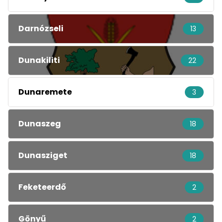
Darnózseli
13
Dunakiliti
22
Dunaremete
3
Dunaszeg
18
Dunasziget
18
Feketeerdő
2
Gönyű
2