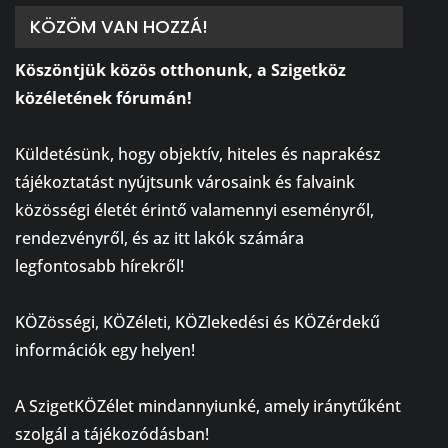
KÖZÖM VAN HOZZÁ!
Köszöntjük közös otthonunk, a Szigetköz
közéletének fórumán!
⠀
Küldetésünk, hogy objektív, hiteles és naprakész
tájékoztatást nyújtsunk városaink és falvaink
közösségi életét érintő valamennyi eseményről,
rendezvényről, és az itt lakók számára
legfontosabb hírekről!
⠀
KÖZösségi, KÖZéleti, KÖZlekedési és KÖZérdekű
információk egy helyen!
⠀
A SzigetKÖZélet mindannyiunké, amely iránytűként
szolgál a tájékozódásban!