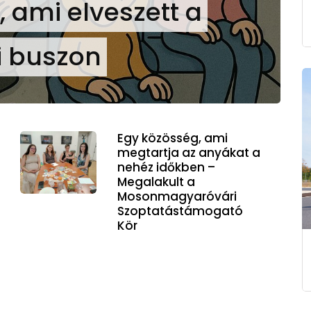
, ami elveszett a
i buszon
Egy közösség, ami
megtartja az anyákat a
nehéz időkben –
Megalakult a
Mosonmagyaróvári
Szoptatástámogató
Kör