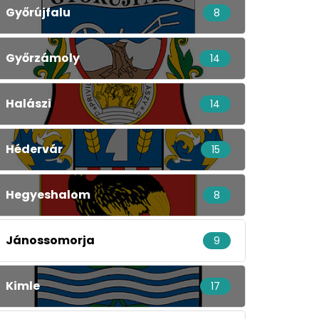
Győrújfalu
8
Győrzámoly
14
Halászi
14
Hédervár
15
Hegyeshalom
8
Jánossomorja
9
Kimle
17