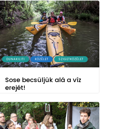
DUNAKILITI
KÖZÉLET
SZIGETKÖZÉLET
Sose becsüljük alá a víz
erejét!