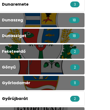
Dunaremete
3
Dunaszeg
18
Dunasziget
18
Feketeerdő
2
Gönyű
2
Győrladamér
11
Győrújbarát
2