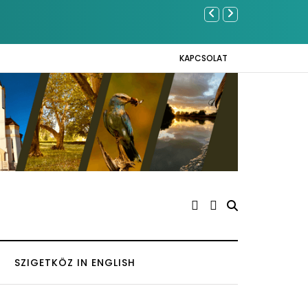
Sose becsüljük al
KAPCSOLAT
SZIGETKÖZ IN ENGLISH