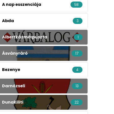
A nap esszenciája
58
Abda
3
Albertkázmérpuszta
1
Ásványráró
17
Bezenye
4
Darnózseli
13
Dunakiliti
22