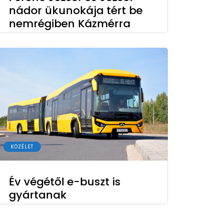
nádor ükunokája tért be
nemrégiben Kázmérra
KÖZÉLET
Év végétől e-buszt is
gyártanak