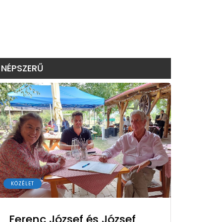
NÉPSZERŰ
KÖZÉLET
Ferenc József és József