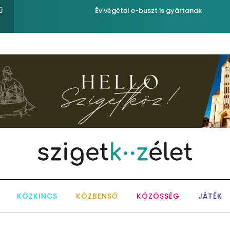
Év végétől e-buszt is gyártanak
Ű
KÖZKINCS
KÖZBENSŐ
KÖZÖSSÉG
JÁTÉK