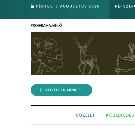
unokája tért be nemrégiben Kázmérra
PÉNTEK, 7 AUGUSZTUS 2026
NÉPSZER
PROGRAMAJÁNLÓ
KÖVESSEN MINKET!
KÖZÉLET
KÖZLEKEDÉS