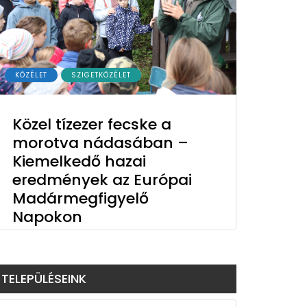
KÖZÉLET
SZIGETKÖZÉLET
Közel tízezer fecske a
morotva nádasában –
Kiemelkedő hazai
eredmények az Európai
Madármegfigyelő
Napokon
TELEPÜLÉSEINK