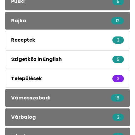
Püski
5
Rajka
12
Receptek
3
Szigetköz in English
5
Települések
3
Vámosszabadi
18
Várbalog
3