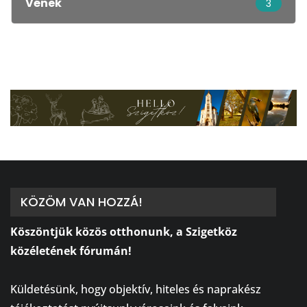
Vének
3
KÖZÖM VAN HOZZÁ!
Köszöntjük közös otthonunk, a Szigetköz
közéletének fórumán!
⠀
Küldetésünk, hogy objektív, hiteles és naprakész