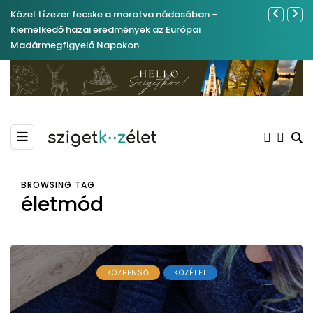
Közel tízezer fecske a morotva nádasában –
Ferenc Józs
Kiemelkedő hazai eredmények az Európai
nemrégibe
Madármegfigyelő Napokon
BROWSING TAG
életmód
KÖZBENSŐ
KÖZÉLET