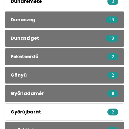
Dunaremete
3
Dunaszeg
18
Dunasziget
18
Feketeerdő
2
Gönyű
2
Győrladamér
11
Győrújbarát
2