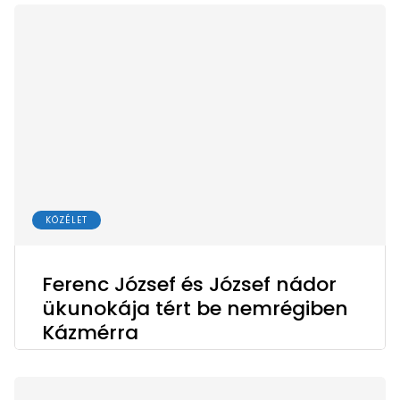
KÖZÉLET
Ferenc József és József nádor
ükunokája tért be nemrégiben
Kázmérra