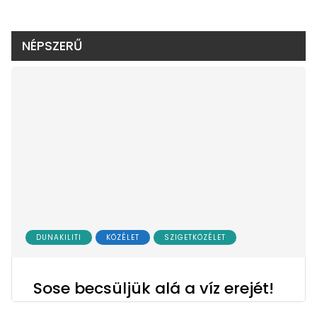
NÉPSZERŰ
DUNAKILITI
KÖZÉLET
SZIGETKÖZÉLET
Sose becsüljük alá a víz erejét!