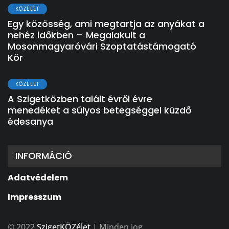
KÖZÉLET
Egy közösség, ami megtartja az anyákat a
nehéz időkben – Megalakult a
Mosonmagyaróvári Szoptatástámogató
Kör
KÖZÉLET
A Szigetközben talált évről évre
menedéket a súlyos betegséggel küzdő
édesanya
INFORMÁCIÓ
Adatvédelem
Impresszum
© 2022
SzigetKÖZélet
| Minden jog