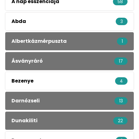
A nap esszenciája
58
Abda
3
Albertkázmérpuszta
1
Ásványráró
17
Bezenye
4
Darnózseli
13
Dunakiliti
22