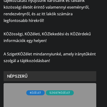
tájékoztatást nyújtsunk városaink és falvaink
közösségi életét érintő valamennyi eseményről,
rendezvényről, és az itt lakók számára
legfontosabb hírekről!
⠀
KÖZösségi, KÖZéleti, KÖZlekedési és KÖZérdekű
információk egy helyen!
⠀
A SzigetKÖZélet mindannyiunké, amely iránytűként
szolgál a tájékozódásban!
NÉPSZERŰ
KÖZÉLET
SZIGETKÖZÉLET