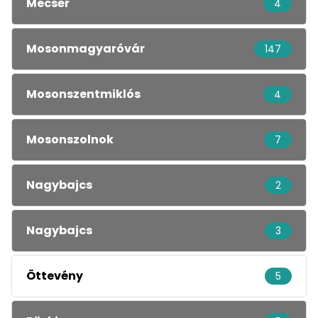
Mecsér
4
Mosonmagyaróvár
147
Mosonszentmiklós
4
Mosonszolnok
7
Nagybajcs
2
Nagybajcs
3
Öttevény
5