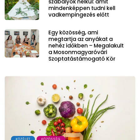
szabályok nélkül: amit
mindenképpen tudni kell
vadkempingezés előtt
Egy közösség, ami
megtartja az anyákat a
nehéz időkben – Megalakult
a Mosonmagyaróvári
Szoptatástámogató Kör
KÖZÉLET
KÖZÖSSÉG