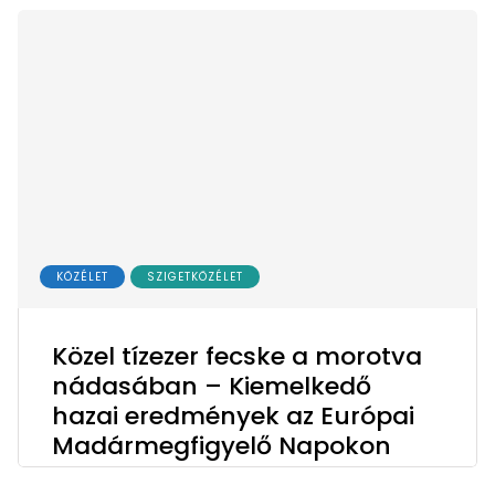
KÖZÉLET
SZIGETKÖZÉLET
Közel tízezer fecske a morotva
nádasában – Kiemelkedő
hazai eredmények az Európai
Madármegfigyelő Napokon