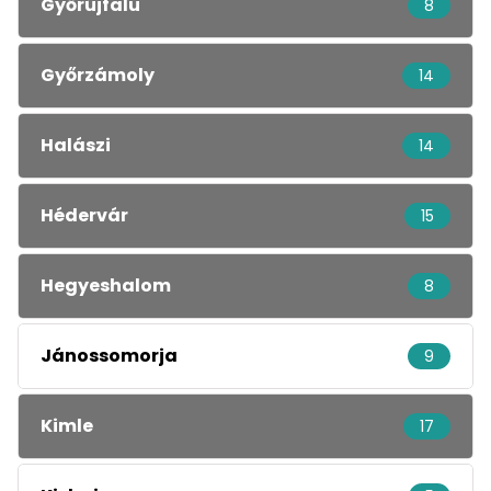
Győrújfalu
8
Győrzámoly
14
Halászi
14
Hédervár
15
Hegyeshalom
8
Jánossomorja
9
Kimle
17