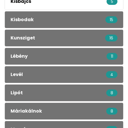
Kisbajcs
5
Kisbodak
15
Kunsziget
16
Lébény
11
Levél
4
Lipót
8
Máriakálnok
8