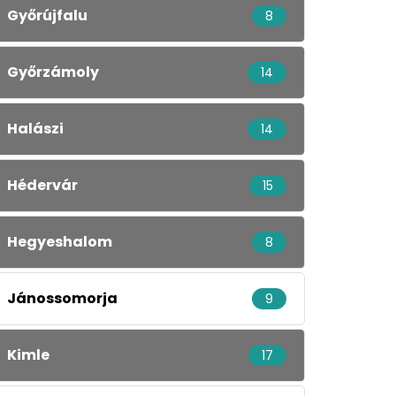
Győrújfalu
8
Győrzámoly
14
Halászi
14
Hédervár
15
Hegyeshalom
8
Jánossomorja
9
Kimle
17