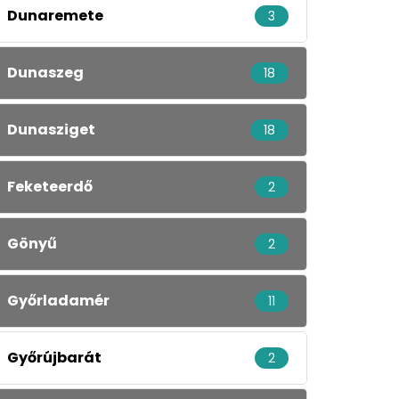
Dunaremete
3
Dunaszeg
18
Dunasziget
18
Feketeerdő
2
Gönyű
2
Győrladamér
11
Győrújbarát
2