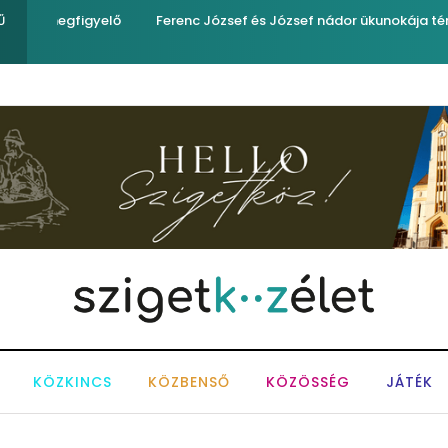
yelő
Ferenc József és József nádor ükunokája tért be nemrégi
Ű
KÖZKINCS
KÖZBENSŐ
KÖZÖSSÉG
JÁTÉK