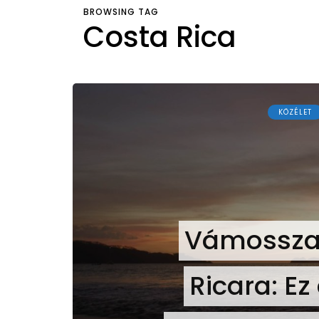
BROWSING TAG
Costa Rica
KÖZÉLET
Vámosszab
Ricara: E