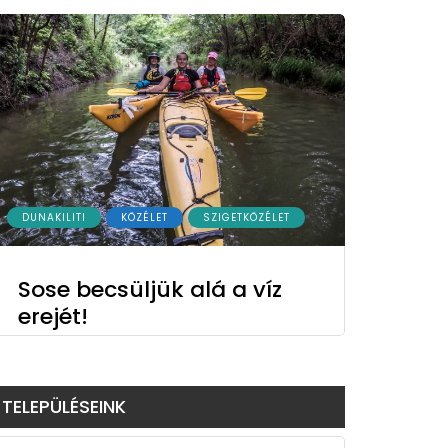
DUNAKILITI
KÖZÉLET
SZIGETKÖZÉLET
Sose becsüljük alá a víz
erejét!
TELEPÜLÉSEINK