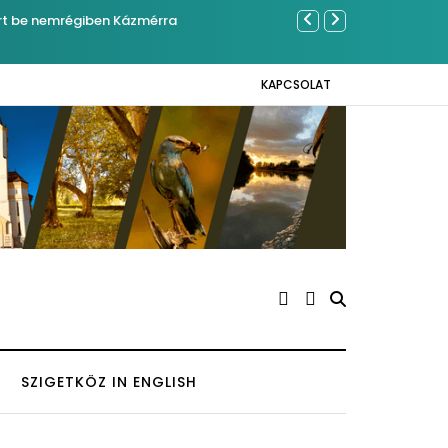
ben Kázmérra
Év végétől e-bus
KAPCSOLAT
SZIGETKÖZ IN ENGLISH