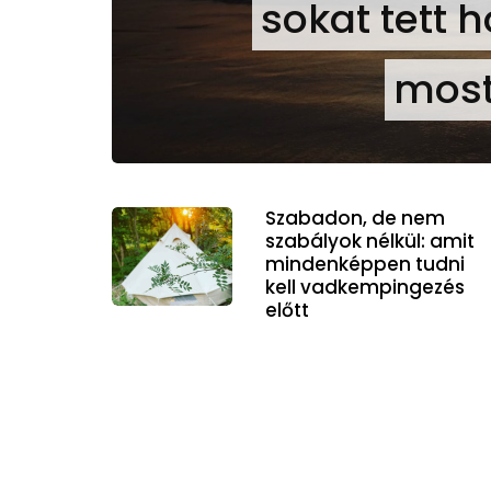
sokat tett 
most
Szabadon, de nem
szabályok nélkül: amit
mindenképpen tudni
kell vadkempingezés
előtt