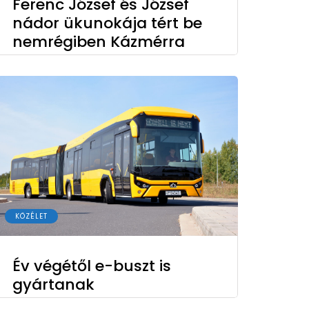
Ferenc József és József
nádor ükunokája tért be
nemrégiben Kázmérra
KÖZÉLET
Év végétől e-buszt is
gyártanak