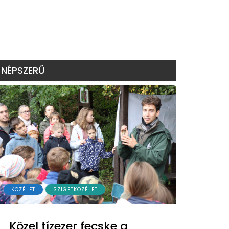
NÉPSZERŰ
KÖZÉLET
SZIGETKÖZÉLET
Közel tízezer fecske a