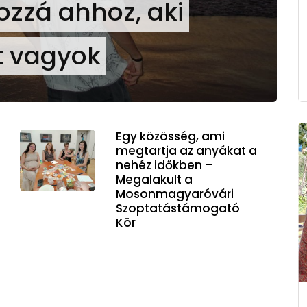
hozzá ahhoz, aki
 vagyok
Egy közösség, ami
megtartja az anyákat a
nehéz időkben –
Megalakult a
Mosonmagyaróvári
Szoptatástámogató
Kör