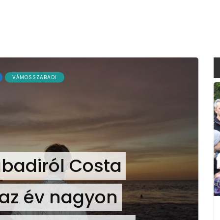
VÁMOSSZABADI
adiról Costa
z az év nagyon