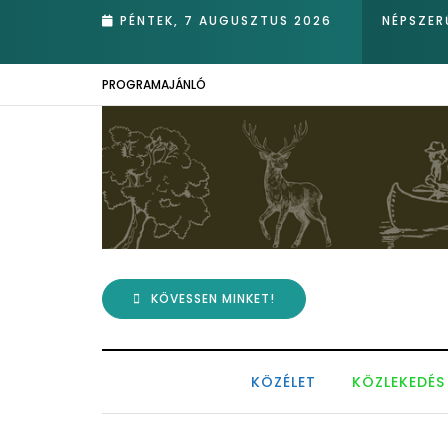
nádasában – Kiemelkedő hazai eredmények az Európai Madármegfig
PÉNTEK, 7 AUGUSZTUS 2026
NÉPSZER
PROGRAMAJÁNLÓ
KÖVESSEN MINKET!
KÖZÉLET
KÖZLEKEDÉS