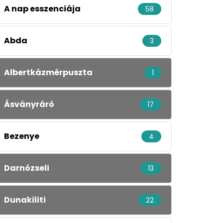
A nap esszenciája
58
Abda
3
Albertkázmérpuszta
1
Ásványráró
17
Bezenye
4
Darnózseli
13
Dunakiliti
22